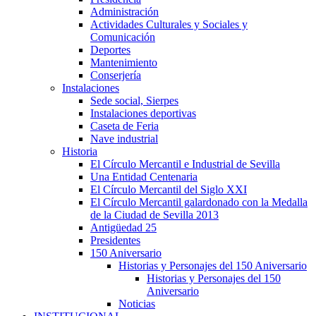
Administración
Actividades Culturales y Sociales y
Comunicación
Deportes
Mantenimiento
Conserjería
Instalaciones
Sede social, Sierpes
Instalaciones deportivas
Caseta de Feria
Nave industrial
Historia
El Círculo Mercantil e Industrial de Sevilla
Una Entidad Centenaria
El Círculo Mercantil del Siglo XXI
El Círculo Mercantil galardonado con la Medalla
de la Ciudad de Sevilla 2013
Antigüedad 25
Presidentes
150 Aniversario
Historias y Personajes del 150 Aniversario
Historias y Personajes del 150
Aniversario
Noticias