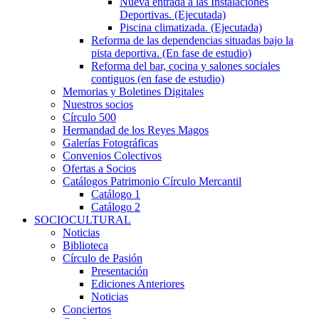
Nueva entrada a las Instalaciones
Deportivas. (Ejecutada)
Piscina climatizada. (Ejecutada)
Reforma de las dependencias situadas bajo la
pista deportiva. (En fase de estudio)
Reforma del bar, cocina y salones sociales
contiguos (en fase de estudio)
Memorias y Boletines Digitales
Nuestros socios
Círculo 500
Hermandad de los Reyes Magos
Galerías Fotográficas
Convenios Colectivos
Ofertas a Socios
Catálogos Patrimonio Círculo Mercantil
Catálogo 1
Catálogo 2
SOCIOCULTURAL
Noticias
Biblioteca
Círculo de Pasión
Presentación
Ediciones Anteriores
Noticias
Conciertos