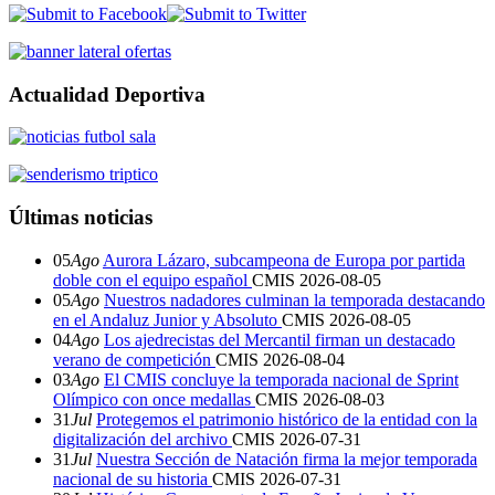
Actualidad Deportiva
Últimas noticias
05
Ago
Aurora Lázaro, subcampeona de Europa por partida
doble con el equipo español
CMIS
2026-08-05
05
Ago
Nuestros nadadores culminan la temporada destacando
en el Andaluz Junior y Absoluto
CMIS
2026-08-05
04
Ago
Los ajedrecistas del Mercantil firman un destacado
verano de competición
CMIS
2026-08-04
03
Ago
El CMIS concluye la temporada nacional de Sprint
Olímpico con once medallas
CMIS
2026-08-03
31
Jul
Protegemos el patrimonio histórico de la entidad con la
digitalización del archivo
CMIS
2026-07-31
31
Jul
Nuestra Sección de Natación firma la mejor temporada
nacional de su historia
CMIS
2026-07-31