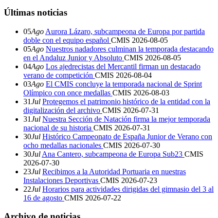
Últimas noticias
05
Ago
Aurora Lázaro, subcampeona de Europa por partida
doble con el equipo español
CMIS
2026-08-05
05
Ago
Nuestros nadadores culminan la temporada destacando
en el Andaluz Junior y Absoluto
CMIS
2026-08-05
04
Ago
Los ajedrecistas del Mercantil firman un destacado
verano de competición
CMIS
2026-08-04
03
Ago
El CMIS concluye la temporada nacional de Sprint
Olímpico con once medallas
CMIS
2026-08-03
31
Jul
Protegemos el patrimonio histórico de la entidad con la
digitalización del archivo
CMIS
2026-07-31
31
Jul
Nuestra Sección de Natación firma la mejor temporada
nacional de su historia
CMIS
2026-07-31
30
Jul
Histórico Campeonato de España Junior de Verano con
ocho medallas nacionales
CMIS
2026-07-30
30
Jul
Ana Cantero, subcampeona de Europa Sub23
CMIS
2026-07-30
23
Jul
Recibimos a la Autoridad Portuaria en nuestras
Instalaciones Deportivas
CMIS
2026-07-23
22
Jul
Horarios para actividades dirigidas del gimnasio del 3 al
16 de agosto
CMIS
2026-07-22
Archivo de noticias