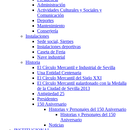
Administración
Actividades Culturales y Sociales y
Comunicación
Deportes
Mantenimiento
Conserjería
Instalaciones
Sede social, Sierpes
Instalaciones deportivas
Caseta de Feria
Nave industrial
Historia
El Círculo Mercantil e Industrial de Sevilla
Una Entidad Centenaria
El Círculo Mercantil del Siglo XXI
El Círculo Mercantil galardonado con la Medalla
de la Ciudad de Sevilla 2013
Antigüedad 25
Presidentes
150 Aniversario
Historias y Personajes del 150 Aniversario
Historias y Personajes del 150
Aniversario
Noticias