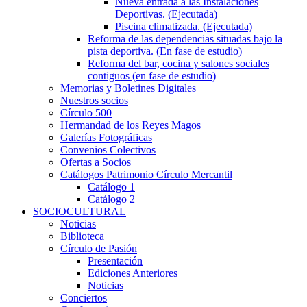
Nueva entrada a las Instalaciones
Deportivas. (Ejecutada)
Piscina climatizada. (Ejecutada)
Reforma de las dependencias situadas bajo la
pista deportiva. (En fase de estudio)
Reforma del bar, cocina y salones sociales
contiguos (en fase de estudio)
Memorias y Boletines Digitales
Nuestros socios
Círculo 500
Hermandad de los Reyes Magos
Galerías Fotográficas
Convenios Colectivos
Ofertas a Socios
Catálogos Patrimonio Círculo Mercantil
Catálogo 1
Catálogo 2
SOCIOCULTURAL
Noticias
Biblioteca
Círculo de Pasión
Presentación
Ediciones Anteriores
Noticias
Conciertos