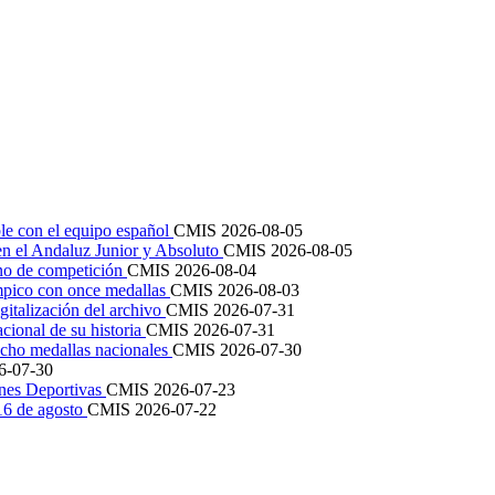
le con el equipo español
CMIS
2026-08-05
en el Andaluz Junior y Absoluto
CMIS
2026-08-05
ano de competición
CMIS
2026-08-04
mpico con once medallas
CMIS
2026-08-03
igitalización del archivo
CMIS
2026-07-31
cional de su historia
CMIS
2026-07-31
cho medallas nacionales
CMIS
2026-07-30
6-07-30
ones Deportivas
CMIS
2026-07-23
 16 de agosto
CMIS
2026-07-22