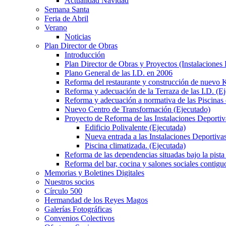
Actualidad Navidad
Semana Santa
Feria de Abril
Verano
Noticias
Plan Director de Obras
Introducción
Plan Director de Obras y Proyectos (Instalaciones
Plano General de las I.D. en 2006
Reforma del restaurante y construcción de nuevo K
Reforma y adecuación de la Terraza de las I.D. (E
Reforma y adecuación a normativa de las Piscinas 
Nuevo Centro de Transformación (Ejecutado)
Proyecto de Reforma de las Instalaciones Deportiv
Edificio Polivalente (Ejecutada)
Nueva entrada a las Instalaciones Deportivas
Piscina climatizada. (Ejecutada)
Reforma de las dependencias situadas bajo la pista 
Reforma del bar, cocina y salones sociales contiguo
Memorias y Boletines Digitales
Nuestros socios
Círculo 500
Hermandad de los Reyes Magos
Galerías Fotográficas
Convenios Colectivos