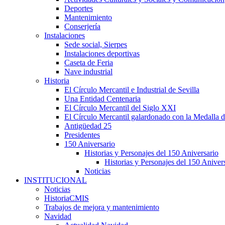
Deportes
Mantenimiento
Conserjería
Instalaciones
Sede social, Sierpes
Instalaciones deportivas
Caseta de Feria
Nave industrial
Historia
El Círculo Mercantil e Industrial de Sevilla
Una Entidad Centenaria
El Círculo Mercantil del Siglo XXI
El Círculo Mercantil galardonado con la Medalla d
Antigüedad 25
Presidentes
150 Aniversario
Historias y Personajes del 150 Aniversario
Historias y Personajes del 150 Aniver
Noticias
INSTITUCIONAL
Noticias
HistoriaCMIS
Trabajos de mejora y mantenimiento
Navidad