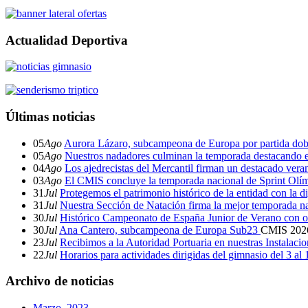
Actualidad Deportiva
Últimas noticias
05
Ago
Aurora Lázaro, subcampeona de Europa por partida dob
05
Ago
Nuestros nadadores culminan la temporada destacando 
04
Ago
Los ajedrecistas del Mercantil firman un destacado ver
03
Ago
El CMIS concluye la temporada nacional de Sprint Olí
31
Jul
Protegemos el patrimonio histórico de la entidad con la d
31
Jul
Nuestra Sección de Natación firma la mejor temporada na
30
Jul
Histórico Campeonato de España Junior de Verano con o
30
Jul
Ana Cantero, subcampeona de Europa Sub23
CMIS
202
23
Jul
Recibimos a la Autoridad Portuaria en nuestras Instalaci
22
Jul
Horarios para actividades dirigidas del gimnasio del 3 al
Archivo de noticias
Marzo, 2023