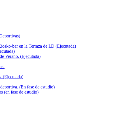
 Deportivas)
iosko-bar en la Terraza de I.D.(Ejecutada)
jecutada)
de Verano. (Ejecutada)
as.
. (Ejecutada)
deportiva. (En fase de estudio)
s (en fase de estudio)