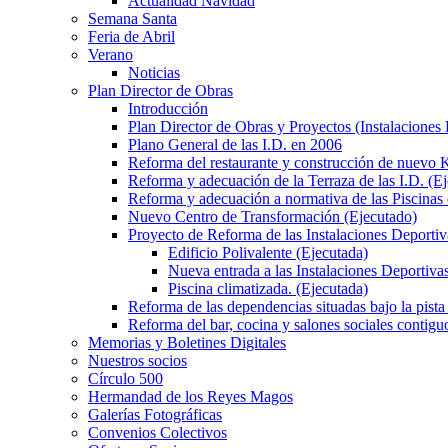
Actualidad Navidad
Semana Santa
Feria de Abril
Verano
Noticias
Plan Director de Obras
Introducción
Plan Director de Obras y Proyectos (Instalaciones
Plano General de las I.D. en 2006
Reforma del restaurante y construcción de nuevo K
Reforma y adecuación de la Terraza de las I.D. (E
Reforma y adecuación a normativa de las Piscinas 
Nuevo Centro de Transformación (Ejecutado)
Proyecto de Reforma de las Instalaciones Deportiv
Edificio Polivalente (Ejecutada)
Nueva entrada a las Instalaciones Deportivas
Piscina climatizada. (Ejecutada)
Reforma de las dependencias situadas bajo la pista 
Reforma del bar, cocina y salones sociales contiguo
Memorias y Boletines Digitales
Nuestros socios
Círculo 500
Hermandad de los Reyes Magos
Galerías Fotográficas
Convenios Colectivos