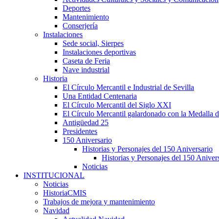
Deportes
Mantenimiento
Conserjería
Instalaciones
Sede social, Sierpes
Instalaciones deportivas
Caseta de Feria
Nave industrial
Historia
El Círculo Mercantil e Industrial de Sevilla
Una Entidad Centenaria
El Círculo Mercantil del Siglo XXI
El Círculo Mercantil galardonado con la Medalla d
Antigüedad 25
Presidentes
150 Aniversario
Historias y Personajes del 150 Aniversario
Historias y Personajes del 150 Aniver
Noticias
INSTITUCIONAL
Noticias
HistoriaCMIS
Trabajos de mejora y mantenimiento
Navidad