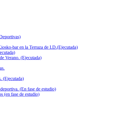
 Deportivas)
iosko-bar en la Terraza de I.D.(Ejecutada)
jecutada)
de Verano. (Ejecutada)
as.
. (Ejecutada)
deportiva. (En fase de estudio)
s (en fase de estudio)