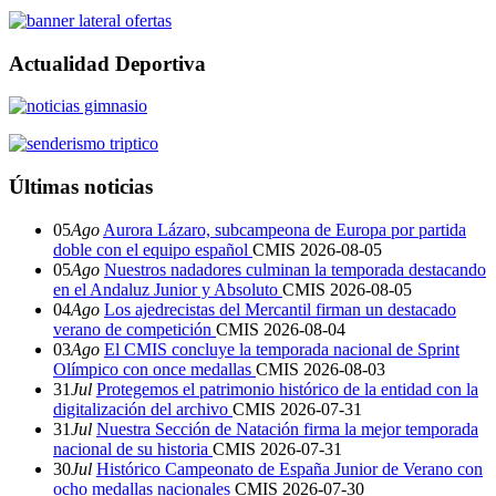
Actualidad Deportiva
Últimas noticias
05
Ago
Aurora Lázaro, subcampeona de Europa por partida
doble con el equipo español
CMIS
2026-08-05
05
Ago
Nuestros nadadores culminan la temporada destacando
en el Andaluz Junior y Absoluto
CMIS
2026-08-05
04
Ago
Los ajedrecistas del Mercantil firman un destacado
verano de competición
CMIS
2026-08-04
03
Ago
El CMIS concluye la temporada nacional de Sprint
Olímpico con once medallas
CMIS
2026-08-03
31
Jul
Protegemos el patrimonio histórico de la entidad con la
digitalización del archivo
CMIS
2026-07-31
31
Jul
Nuestra Sección de Natación firma la mejor temporada
nacional de su historia
CMIS
2026-07-31
30
Jul
Histórico Campeonato de España Junior de Verano con
ocho medallas nacionales
CMIS
2026-07-30