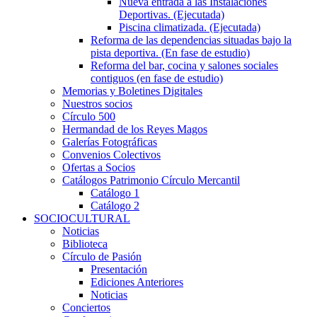
Nueva entrada a las Instalaciones
Deportivas. (Ejecutada)
Piscina climatizada. (Ejecutada)
Reforma de las dependencias situadas bajo la
pista deportiva. (En fase de estudio)
Reforma del bar, cocina y salones sociales
contiguos (en fase de estudio)
Memorias y Boletines Digitales
Nuestros socios
Círculo 500
Hermandad de los Reyes Magos
Galerías Fotográficas
Convenios Colectivos
Ofertas a Socios
Catálogos Patrimonio Círculo Mercantil
Catálogo 1
Catálogo 2
SOCIOCULTURAL
Noticias
Biblioteca
Círculo de Pasión
Presentación
Ediciones Anteriores
Noticias
Conciertos