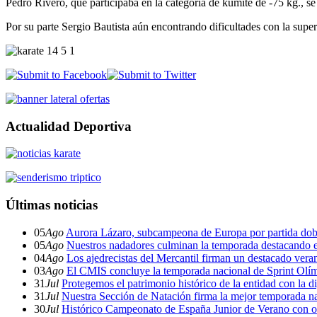
Pedro Rivero, que participaba en la categoría de kumite de -75 kg., se 
Por su parte Sergio Bautista aún encontrando dificultades con la supe
Actualidad Deportiva
Últimas noticias
05
Ago
Aurora Lázaro, subcampeona de Europa por partida dob
05
Ago
Nuestros nadadores culminan la temporada destacando 
04
Ago
Los ajedrecistas del Mercantil firman un destacado ver
03
Ago
El CMIS concluye la temporada nacional de Sprint Olí
31
Jul
Protegemos el patrimonio histórico de la entidad con la d
31
Jul
Nuestra Sección de Natación firma la mejor temporada na
30
Jul
Histórico Campeonato de España Junior de Verano con o