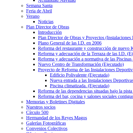
Actualidad Navidad
Semana Santa
Feria de Abril
Verano
Noticias
Plan Director de Obras
Introducción
Plan Director de Obras y Proyectos (Instalaciones
Plano General de las I.D. en 2006
Reforma del restaurante y construcción de nuevo K
Reforma y adecuación de la Terraza de las I.D. (E
Reforma y adecuación a normativa de las Piscinas 
Nuevo Centro de Transformación (Ejecutado)
Proyecto de Reforma de las Instalaciones Deportiv
Edificio Polivalente (Ejecutada)
Nueva entrada a las Instalaciones Deportivas
Piscina climatizada. (Ejecutada)
Reforma de las dependencias situadas bajo la pista 
Reforma del bar, cocina y salones sociales contiguo
Memorias y Boletines Digitales
Nuestros socios
Círculo 500
Hermandad de los Reyes Magos
Galerías Fotográficas
Convenios Colectivos