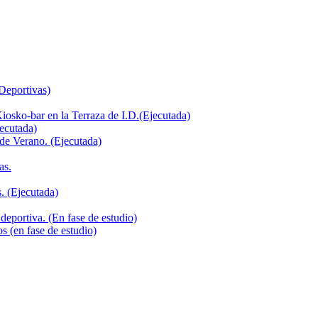
 Deportivas)
iosko-bar en la Terraza de I.D.(Ejecutada)
jecutada)
de Verano. (Ejecutada)
as.
. (Ejecutada)
deportiva. (En fase de estudio)
s (en fase de estudio)