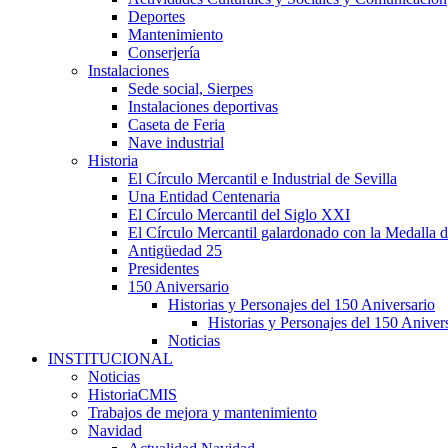
Deportes
Mantenimiento
Conserjería
Instalaciones
Sede social, Sierpes
Instalaciones deportivas
Caseta de Feria
Nave industrial
Historia
El Círculo Mercantil e Industrial de Sevilla
Una Entidad Centenaria
El Círculo Mercantil del Siglo XXI
El Círculo Mercantil galardonado con la Medalla d
Antigüedad 25
Presidentes
150 Aniversario
Historias y Personajes del 150 Aniversario
Historias y Personajes del 150 Aniver
Noticias
INSTITUCIONAL
Noticias
HistoriaCMIS
Trabajos de mejora y mantenimiento
Navidad