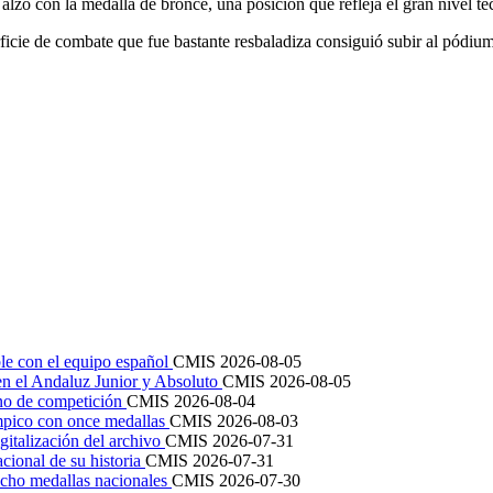
alzó con la medalla de bronce, una posición que refleja el gran nivel téc
rficie de combate que fue bastante resbaladiza consiguió subir al pódiu
le con el equipo español
CMIS
2026-08-05
en el Andaluz Junior y Absoluto
CMIS
2026-08-05
ano de competición
CMIS
2026-08-04
mpico con once medallas
CMIS
2026-08-03
igitalización del archivo
CMIS
2026-07-31
cional de su historia
CMIS
2026-07-31
cho medallas nacionales
CMIS
2026-07-30