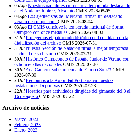
doble con el equipo español
CMIS
2026-08-05
05
Ago
Nuestros nadadores culminan la temporada destacando
en el Andaluz Junior y Absoluto
CMIS
2026-08-05
04
Ago
Los ajedrecistas del Mercantil firman un destacado
verano de competición
CMIS
2026-08-04
03
Ago
El CMIS concluye la temporada nacional de Sprint
Olímpico con once medallas
CMIS
2026-08-03
31
Jul
Protegemos el patrimonio histórico de la entidad con la
digitalización del archivo
CMIS
2026-07-31
31
Jul
Nuestra Sección de Natación firma la mejor temporada
nacional de su historia
CMIS
2026-07-31
30
Jul
Histórico Campeonato de España Junior de Verano con
ocho medallas nacionales
CMIS
2026-07-30
30
Jul
Ana Cantero, subcampeona de Europa Sub23
CMIS
2026-07-30
23
Jul
Recibimos a la Autoridad Portuaria en nuestras
Instalaciones Deportivas
CMIS
2026-07-23
22
Jul
Horarios para actividades dirigidas del gimnasio del 3 al
16 de agosto
CMIS
2026-07-22
Archivo de noticias
Marzo, 2023
Febrero, 2023
Enero, 2023