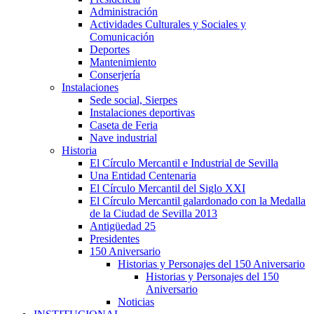
Administración
Actividades Culturales y Sociales y
Comunicación
Deportes
Mantenimiento
Conserjería
Instalaciones
Sede social, Sierpes
Instalaciones deportivas
Caseta de Feria
Nave industrial
Historia
El Círculo Mercantil e Industrial de Sevilla
Una Entidad Centenaria
El Círculo Mercantil del Siglo XXI
El Círculo Mercantil galardonado con la Medalla
de la Ciudad de Sevilla 2013
Antigüedad 25
Presidentes
150 Aniversario
Historias y Personajes del 150 Aniversario
Historias y Personajes del 150
Aniversario
Noticias