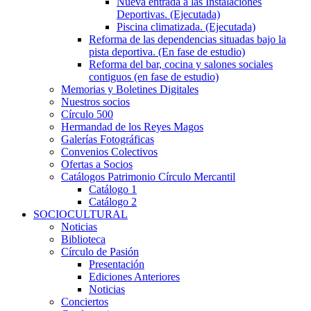
Nueva entrada a las Instalaciones
Deportivas. (Ejecutada)
Piscina climatizada. (Ejecutada)
Reforma de las dependencias situadas bajo la
pista deportiva. (En fase de estudio)
Reforma del bar, cocina y salones sociales
contiguos (en fase de estudio)
Memorias y Boletines Digitales
Nuestros socios
Círculo 500
Hermandad de los Reyes Magos
Galerías Fotográficas
Convenios Colectivos
Ofertas a Socios
Catálogos Patrimonio Círculo Mercantil
Catálogo 1
Catálogo 2
SOCIOCULTURAL
Noticias
Biblioteca
Círculo de Pasión
Presentación
Ediciones Anteriores
Noticias
Conciertos