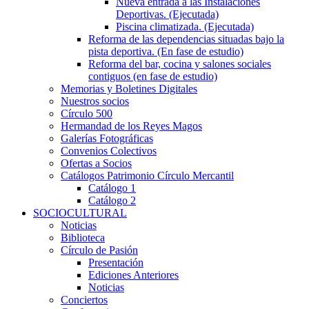
Nueva entrada a las Instalaciones
Deportivas. (Ejecutada)
Piscina climatizada. (Ejecutada)
Reforma de las dependencias situadas bajo la
pista deportiva. (En fase de estudio)
Reforma del bar, cocina y salones sociales
contiguos (en fase de estudio)
Memorias y Boletines Digitales
Nuestros socios
Círculo 500
Hermandad de los Reyes Magos
Galerías Fotográficas
Convenios Colectivos
Ofertas a Socios
Catálogos Patrimonio Círculo Mercantil
Catálogo 1
Catálogo 2
SOCIOCULTURAL
Noticias
Biblioteca
Círculo de Pasión
Presentación
Ediciones Anteriores
Noticias
Conciertos