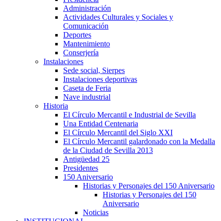
Administración
Actividades Culturales y Sociales y
Comunicación
Deportes
Mantenimiento
Conserjería
Instalaciones
Sede social, Sierpes
Instalaciones deportivas
Caseta de Feria
Nave industrial
Historia
El Círculo Mercantil e Industrial de Sevilla
Una Entidad Centenaria
El Círculo Mercantil del Siglo XXI
El Círculo Mercantil galardonado con la Medalla
de la Ciudad de Sevilla 2013
Antigüedad 25
Presidentes
150 Aniversario
Historias y Personajes del 150 Aniversario
Historias y Personajes del 150
Aniversario
Noticias