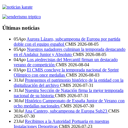
Últimas noticias
05
Ago
Aurora Lázaro, subcampeona de Europa por partida
doble con el equipo español
CMIS
2026-08-05
05
Ago
Nuestros nadadores culminan la temporada destacando
en el Andaluz Junior y Absoluto
CMIS
2026-08-05
04
Ago
Los ajedrecistas del Mercantil firman un destacado
verano de competición
CMIS
2026-08-04
03
Ago
El CMIS concluye la temporada nacional de Sprint
Olímpico con once medallas
CMIS
2026-08-03
31
Jul
Protegemos el patrimonio histórico de la entidad con la
digitalización del archivo
CMIS
2026-07-31
31
Jul
Nuestra Sección de Natación firma la mejor temporada
nacional de su historia
CMIS
2026-07-31
30
Jul
Histórico Campeonato de España Junior de Verano con
ocho medallas nacionales
CMIS
2026-07-30
30
Jul
Ana Cantero, subcampeona de Europa Sub23
CMIS
2026-07-30
23
Jul
Recibimos a la Autoridad Portuaria en nuestras
Instalaciones Deportivas
CMIS
2026-07-23