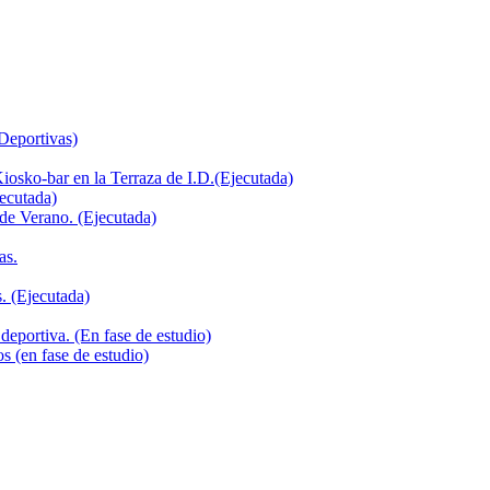
 Deportivas)
iosko-bar en la Terraza de I.D.(Ejecutada)
jecutada)
de Verano. (Ejecutada)
as.
. (Ejecutada)
deportiva. (En fase de estudio)
s (en fase de estudio)