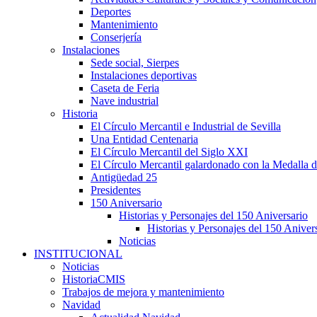
Deportes
Mantenimiento
Conserjería
Instalaciones
Sede social, Sierpes
Instalaciones deportivas
Caseta de Feria
Nave industrial
Historia
El Círculo Mercantil e Industrial de Sevilla
Una Entidad Centenaria
El Círculo Mercantil del Siglo XXI
El Círculo Mercantil galardonado con la Medalla d
Antigüedad 25
Presidentes
150 Aniversario
Historias y Personajes del 150 Aniversario
Historias y Personajes del 150 Aniver
Noticias
INSTITUCIONAL
Noticias
HistoriaCMIS
Trabajos de mejora y mantenimiento
Navidad