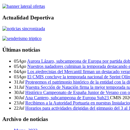
Actualidad Deportiva
Últimas noticias
05
Ago
Aurora Lázaro, subcampeona de Europa por partida dob
05
Ago
Nuestros nadadores culminan la temporada destacando 
04
Ago
Los ajedrecistas del Mercantil firman un destacado ver
03
Ago
El CMIS concluye la temporada nacional de Sprint Olí
31
Jul
Protegemos el patrimonio histórico de la entidad con la d
31
Jul
Nuestra Sección de Natación firma la mejor temporada na
30
Jul
Histórico Campeonato de España Junior de Verano con o
30
Jul
Ana Cantero, subcampeona de Europa Sub23
CMIS
202
23
Jul
Recibimos a la Autoridad Portuaria en nuestras Instalaci
22
Jul
Horarios para actividades dirigidas del gimnasio del 3 al
Archivo de noticias