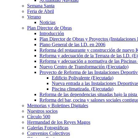
Actualidad Navidad
Semana Santa
Feria de Abril
Verano
Noticias
Plan Director de Obras
Introducción
Plan Director de Obras y Proyectos (Instalaciones
Plano General de las I.D. en 2006
Reforma del restaurante y construcción de nuevo K
Reforma y adecuación de la Terraza de las I.D. (E
Reforma y adecuación a normativa de las Piscinas 
Nuevo Centro de Transformación (Ejecutado)
Proyecto de Reforma de las Instalaciones Deportiv
Edificio Polivalente (Ejecutada)
Nueva entrada a las Instalaciones Deportivas
Piscina climatizada. (Ejecutada)
Reforma de las dependencias situadas bajo la pista 
Reforma del bar, cocina y salones sociales contiguo
Memorias y Boletines Digitales
Nuestros socios
Círculo 500
Hermandad de los Reyes Magos
Galerías Fotográficas
Convenios Colectivos