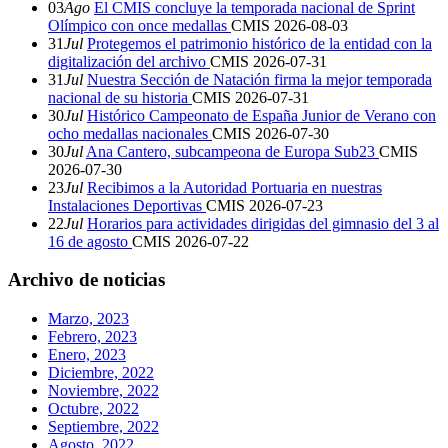
03
Ago
El CMIS concluye la temporada nacional de Sprint
Olímpico con once medallas
CMIS
2026-08-03
31
Jul
Protegemos el patrimonio histórico de la entidad con la
digitalización del archivo
CMIS
2026-07-31
31
Jul
Nuestra Sección de Natación firma la mejor temporada
nacional de su historia
CMIS
2026-07-31
30
Jul
Histórico Campeonato de España Junior de Verano con
ocho medallas nacionales
CMIS
2026-07-30
30
Jul
Ana Cantero, subcampeona de Europa Sub23
CMIS
2026-07-30
23
Jul
Recibimos a la Autoridad Portuaria en nuestras
Instalaciones Deportivas
CMIS
2026-07-23
22
Jul
Horarios para actividades dirigidas del gimnasio del 3 al
16 de agosto
CMIS
2026-07-22
Archivo de noticias
Marzo, 2023
Febrero, 2023
Enero, 2023
Diciembre, 2022
Noviembre, 2022
Octubre, 2022
Septiembre, 2022
Agosto, 2022