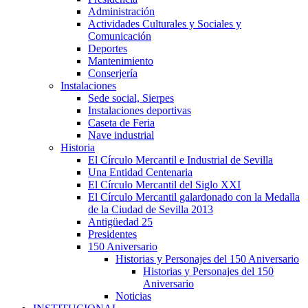
Administración
Actividades Culturales y Sociales y
Comunicación
Deportes
Mantenimiento
Conserjería
Instalaciones
Sede social, Sierpes
Instalaciones deportivas
Caseta de Feria
Nave industrial
Historia
El Círculo Mercantil e Industrial de Sevilla
Una Entidad Centenaria
El Círculo Mercantil del Siglo XXI
El Círculo Mercantil galardonado con la Medalla
de la Ciudad de Sevilla 2013
Antigüedad 25
Presidentes
150 Aniversario
Historias y Personajes del 150 Aniversario
Historias y Personajes del 150
Aniversario
Noticias