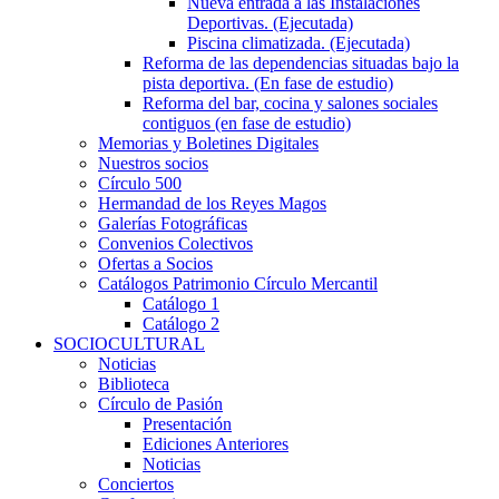
Nueva entrada a las Instalaciones
Deportivas. (Ejecutada)
Piscina climatizada. (Ejecutada)
Reforma de las dependencias situadas bajo la
pista deportiva. (En fase de estudio)
Reforma del bar, cocina y salones sociales
contiguos (en fase de estudio)
Memorias y Boletines Digitales
Nuestros socios
Círculo 500
Hermandad de los Reyes Magos
Galerías Fotográficas
Convenios Colectivos
Ofertas a Socios
Catálogos Patrimonio Círculo Mercantil
Catálogo 1
Catálogo 2
SOCIOCULTURAL
Noticias
Biblioteca
Círculo de Pasión
Presentación
Ediciones Anteriores
Noticias
Conciertos