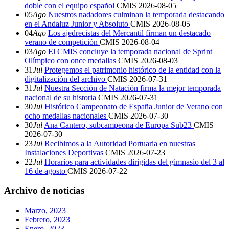
doble con el equipo español
CMIS
2026-08-05
05
Ago
Nuestros nadadores culminan la temporada destacando
en el Andaluz Junior y Absoluto
CMIS
2026-08-05
04
Ago
Los ajedrecistas del Mercantil firman un destacado
verano de competición
CMIS
2026-08-04
03
Ago
El CMIS concluye la temporada nacional de Sprint
Olímpico con once medallas
CMIS
2026-08-03
31
Jul
Protegemos el patrimonio histórico de la entidad con la
digitalización del archivo
CMIS
2026-07-31
31
Jul
Nuestra Sección de Natación firma la mejor temporada
nacional de su historia
CMIS
2026-07-31
30
Jul
Histórico Campeonato de España Junior de Verano con
ocho medallas nacionales
CMIS
2026-07-30
30
Jul
Ana Cantero, subcampeona de Europa Sub23
CMIS
2026-07-30
23
Jul
Recibimos a la Autoridad Portuaria en nuestras
Instalaciones Deportivas
CMIS
2026-07-23
22
Jul
Horarios para actividades dirigidas del gimnasio del 3 al
16 de agosto
CMIS
2026-07-22
Archivo de noticias
Marzo, 2023
Febrero, 2023
Enero, 2023