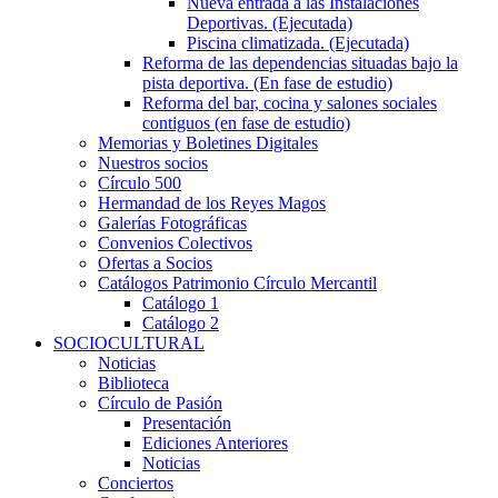
Nueva entrada a las Instalaciones
Deportivas. (Ejecutada)
Piscina climatizada. (Ejecutada)
Reforma de las dependencias situadas bajo la
pista deportiva. (En fase de estudio)
Reforma del bar, cocina y salones sociales
contiguos (en fase de estudio)
Memorias y Boletines Digitales
Nuestros socios
Círculo 500
Hermandad de los Reyes Magos
Galerías Fotográficas
Convenios Colectivos
Ofertas a Socios
Catálogos Patrimonio Círculo Mercantil
Catálogo 1
Catálogo 2
SOCIOCULTURAL
Noticias
Biblioteca
Círculo de Pasión
Presentación
Ediciones Anteriores
Noticias
Conciertos