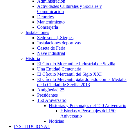
Administración
Actividades Culturales y Sociales y
Comunicación
Deportes
Mantenimiento
Conserjería
Instalaciones
Sede social, Sierpes
Instalaciones deportivas
Caseta de Feria
Nave industrial
Historia
El Círculo Mercantil e Industrial de Sevilla
Una Entidad Centenaria
El Círculo Mercantil del Siglo XXI
El Círculo Mercantil galardonado con la Medalla
de la Ciudad de Sevilla 2013
Antigüedad 25
Presidentes
150 Aniversario
Historias y Personajes del 150 Aniversario
Historias y Personajes del 150
Aniversario
Noticias
INSTITUCIONAL