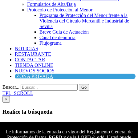
Formularios de Alta/Baja
Protocolo de Protección al Menor
Programa de Protección del Menor frente a la
Violencia del Círculo Mercantil e Industrial de
Sevilla
Breve Guía de Actuación
Canal de denuncia
Flujograma
NOTICIAS
RESTAURANTE
CONTACTAR
TIENDA ONLINE
NUEVOS SOCIOS
ZONA PRIVADA
Buscar...
Go
TPL_SCROLL
×
Realice la búsqueda
Buscar
Buscar
Le informamos de la entrada en vigor del Reglamento General de
Protección de Datos, RGPD y de la LOPD & gdd. Usted puede