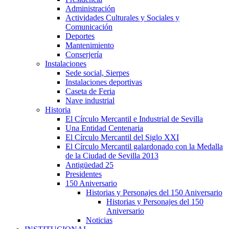
Administración
Actividades Culturales y Sociales y
Comunicación
Deportes
Mantenimiento
Conserjería
Instalaciones
Sede social, Sierpes
Instalaciones deportivas
Caseta de Feria
Nave industrial
Historia
El Círculo Mercantil e Industrial de Sevilla
Una Entidad Centenaria
El Círculo Mercantil del Siglo XXI
El Círculo Mercantil galardonado con la Medalla
de la Ciudad de Sevilla 2013
Antigüedad 25
Presidentes
150 Aniversario
Historias y Personajes del 150 Aniversario
Historias y Personajes del 150
Aniversario
Noticias