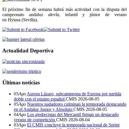
El próximo fin de semana habrá más actividad con la disputa del
campeonato andaluz alevín, infantil y júnior de verano
en Hytasa (Sevilla).
Actualidad Deportiva
Últimas noticias
05
Ago
Aurora Lázaro, subcampeona de Europa por partida
doble con el equipo español
CMIS
2026-08-05
05
Ago
Nuestros nadadores culminan la temporada destacando
en el Andaluz Junior y Absoluto
CMIS
2026-08-05
04
Ago
Los ajedrecistas del Mercantil firman un destacado
verano de competición
CMIS
2026-08-04
03
Ago
El CMIS concluye la temporada nacional de Sprint