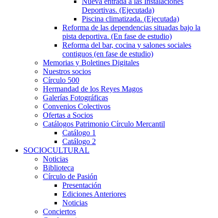
Nueva entrada a las Instalaciones
Deportivas. (Ejecutada)
Piscina climatizada. (Ejecutada)
Reforma de las dependencias situadas bajo la
pista deportiva. (En fase de estudio)
Reforma del bar, cocina y salones sociales
contiguos (en fase de estudio)
Memorias y Boletines Digitales
Nuestros socios
Círculo 500
Hermandad de los Reyes Magos
Galerías Fotográficas
Convenios Colectivos
Ofertas a Socios
Catálogos Patrimonio Círculo Mercantil
Catálogo 1
Catálogo 2
SOCIOCULTURAL
Noticias
Biblioteca
Círculo de Pasión
Presentación
Ediciones Anteriores
Noticias
Conciertos