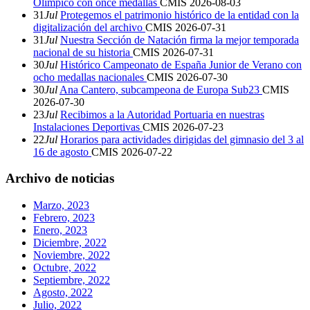
Olímpico con once medallas
CMIS
2026-08-03
31
Jul
Protegemos el patrimonio histórico de la entidad con la
digitalización del archivo
CMIS
2026-07-31
31
Jul
Nuestra Sección de Natación firma la mejor temporada
nacional de su historia
CMIS
2026-07-31
30
Jul
Histórico Campeonato de España Junior de Verano con
ocho medallas nacionales
CMIS
2026-07-30
30
Jul
Ana Cantero, subcampeona de Europa Sub23
CMIS
2026-07-30
23
Jul
Recibimos a la Autoridad Portuaria en nuestras
Instalaciones Deportivas
CMIS
2026-07-23
22
Jul
Horarios para actividades dirigidas del gimnasio del 3 al
16 de agosto
CMIS
2026-07-22
Archivo de noticias
Marzo, 2023
Febrero, 2023
Enero, 2023
Diciembre, 2022
Noviembre, 2022
Octubre, 2022
Septiembre, 2022
Agosto, 2022
Julio, 2022