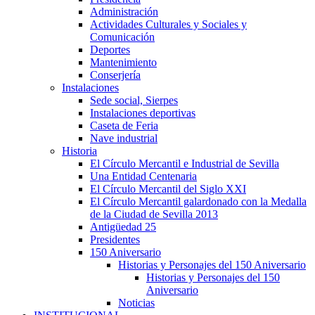
Administración
Actividades Culturales y Sociales y
Comunicación
Deportes
Mantenimiento
Conserjería
Instalaciones
Sede social, Sierpes
Instalaciones deportivas
Caseta de Feria
Nave industrial
Historia
El Círculo Mercantil e Industrial de Sevilla
Una Entidad Centenaria
El Círculo Mercantil del Siglo XXI
El Círculo Mercantil galardonado con la Medalla
de la Ciudad de Sevilla 2013
Antigüedad 25
Presidentes
150 Aniversario
Historias y Personajes del 150 Aniversario
Historias y Personajes del 150
Aniversario
Noticias