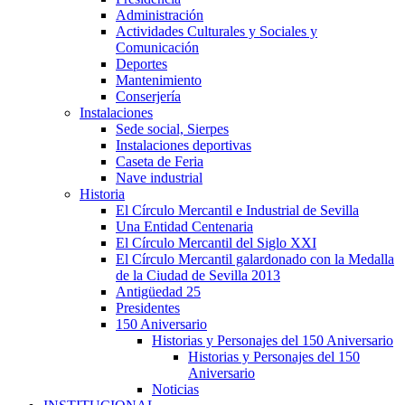
Administración
Actividades Culturales y Sociales y
Comunicación
Deportes
Mantenimiento
Conserjería
Instalaciones
Sede social, Sierpes
Instalaciones deportivas
Caseta de Feria
Nave industrial
Historia
El Círculo Mercantil e Industrial de Sevilla
Una Entidad Centenaria
El Círculo Mercantil del Siglo XXI
El Círculo Mercantil galardonado con la Medalla
de la Ciudad de Sevilla 2013
Antigüedad 25
Presidentes
150 Aniversario
Historias y Personajes del 150 Aniversario
Historias y Personajes del 150
Aniversario
Noticias