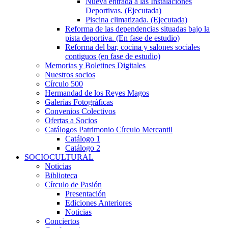
Nueva entrada a las Instalaciones
Deportivas. (Ejecutada)
Piscina climatizada. (Ejecutada)
Reforma de las dependencias situadas bajo la
pista deportiva. (En fase de estudio)
Reforma del bar, cocina y salones sociales
contiguos (en fase de estudio)
Memorias y Boletines Digitales
Nuestros socios
Círculo 500
Hermandad de los Reyes Magos
Galerías Fotográficas
Convenios Colectivos
Ofertas a Socios
Catálogos Patrimonio Círculo Mercantil
Catálogo 1
Catálogo 2
SOCIOCULTURAL
Noticias
Biblioteca
Círculo de Pasión
Presentación
Ediciones Anteriores
Noticias
Conciertos