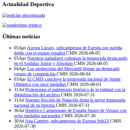
Actualidad Deportiva
Últimas noticias
05
Ago
Aurora Lázaro, subcampeona de Europa por partida
doble con el equipo español
CMIS
2026-08-05
05
Ago
Nuestros nadadores culminan la temporada destacando
en el Andaluz Junior y Absoluto
CMIS
2026-08-05
04
Ago
Los ajedrecistas del Mercantil firman un destacado
verano de competición
CMIS
2026-08-04
03
Ago
El CMIS concluye la temporada nacional de Sprint
Olímpico con once medallas
CMIS
2026-08-03
31
Jul
Protegemos el patrimonio histórico de la entidad con la
digitalización del archivo
CMIS
2026-07-31
31
Jul
Nuestra Sección de Natación firma la mejor temporada
nacional de su historia
CMIS
2026-07-31
30
Jul
Histórico Campeonato de España Junior de Verano con
ocho medallas nacionales
CMIS
2026-07-30
30
Jul
Ana Cantero, subcampeona de Europa Sub23
CMIS
2026-07-30