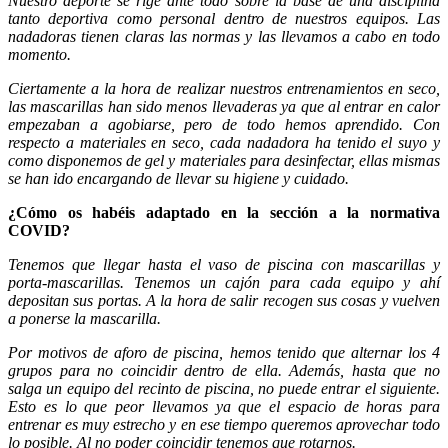
Nuestro deporte se rige ante todo sobre la base de una disciplina
tanto deportiva como personal dentro de nuestros equipos. Las
nadadoras tienen claras las normas y las llevamos a cabo en todo
momento.
Ciertamente a la hora de realizar nuestros entrenamientos en seco,
las mascarillas han sido menos llevaderas ya que al entrar en calor
empezaban a agobiarse, pero de todo hemos aprendido. Con
respecto a materiales en seco, cada nadadora ha tenido el suyo y
como disponemos de gel y materiales para desinfectar, ellas mismas
se han ido encargando de llevar su higiene y cuidado.
¿Cómo os habéis adaptado en la sección a la normativa
COVID?
Tenemos que llegar hasta el vaso de piscina con mascarillas y
porta-mascarillas. Tenemos un cajón para cada equipo y ahí
depositan sus portas. A la hora de salir recogen sus cosas y vuelven
a ponerse la mascarilla.
Por motivos de aforo de piscina, hemos tenido que alternar los 4
grupos para no coincidir dentro de ella. Además, hasta que no
salga un equipo del recinto de piscina, no puede entrar el siguiente.
Esto es lo que peor llevamos ya que el espacio de horas para
entrenar es muy estrecho y en ese tiempo queremos aprovechar todo
lo posible. Al no poder coincidir tenemos que rotarnos.