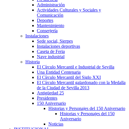
Administración
Actividades Culturales y Sociales y
Comunicación
Deportes
Mantenimiento
Conserjería
Instalaciones
Sede social, Sierpes
Instalaciones deportivas
Caseta de Feria
Nave industrial
Historia
El Círculo Mercantil e Industrial de Sevilla
Una Entidad Centenaria
El Círculo Mercantil del Siglo XXI
El Círculo Mercantil galardonado con la Medalla
de la Ciudad de Sevilla 2013
Antigüedad 25
Presidentes
150 Aniversario
Historias y Personajes del 150 Aniversario
Historias y Personajes del 150
Aniversario
Noticias