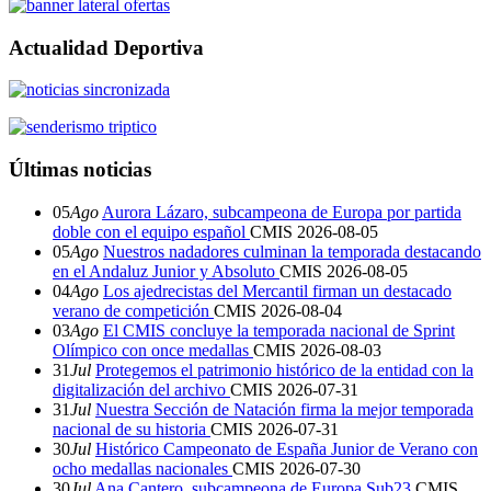
Actualidad Deportiva
Últimas noticias
05
Ago
Aurora Lázaro, subcampeona de Europa por partida
doble con el equipo español
CMIS
2026-08-05
05
Ago
Nuestros nadadores culminan la temporada destacando
en el Andaluz Junior y Absoluto
CMIS
2026-08-05
04
Ago
Los ajedrecistas del Mercantil firman un destacado
verano de competición
CMIS
2026-08-04
03
Ago
El CMIS concluye la temporada nacional de Sprint
Olímpico con once medallas
CMIS
2026-08-03
31
Jul
Protegemos el patrimonio histórico de la entidad con la
digitalización del archivo
CMIS
2026-07-31
31
Jul
Nuestra Sección de Natación firma la mejor temporada
nacional de su historia
CMIS
2026-07-31
30
Jul
Histórico Campeonato de España Junior de Verano con
ocho medallas nacionales
CMIS
2026-07-30
30
Jul
Ana Cantero, subcampeona de Europa Sub23
CMIS