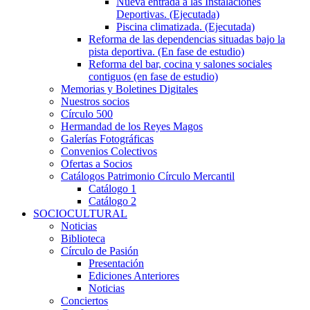
Nueva entrada a las Instalaciones
Deportivas. (Ejecutada)
Piscina climatizada. (Ejecutada)
Reforma de las dependencias situadas bajo la
pista deportiva. (En fase de estudio)
Reforma del bar, cocina y salones sociales
contiguos (en fase de estudio)
Memorias y Boletines Digitales
Nuestros socios
Círculo 500
Hermandad de los Reyes Magos
Galerías Fotográficas
Convenios Colectivos
Ofertas a Socios
Catálogos Patrimonio Círculo Mercantil
Catálogo 1
Catálogo 2
SOCIOCULTURAL
Noticias
Biblioteca
Círculo de Pasión
Presentación
Ediciones Anteriores
Noticias
Conciertos