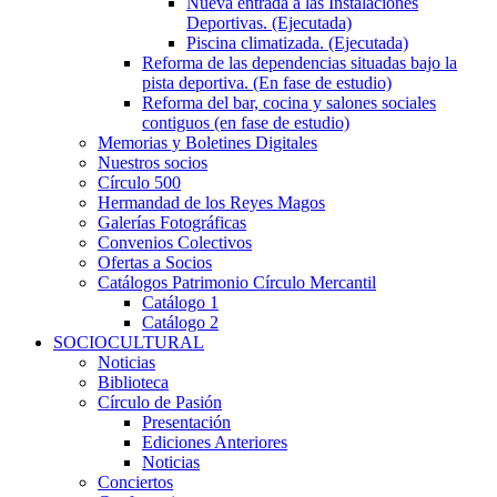
Nueva entrada a las Instalaciones
Deportivas. (Ejecutada)
Piscina climatizada. (Ejecutada)
Reforma de las dependencias situadas bajo la
pista deportiva. (En fase de estudio)
Reforma del bar, cocina y salones sociales
contiguos (en fase de estudio)
Memorias y Boletines Digitales
Nuestros socios
Círculo 500
Hermandad de los Reyes Magos
Galerías Fotográficas
Convenios Colectivos
Ofertas a Socios
Catálogos Patrimonio Círculo Mercantil
Catálogo 1
Catálogo 2
SOCIOCULTURAL
Noticias
Biblioteca
Círculo de Pasión
Presentación
Ediciones Anteriores
Noticias
Conciertos