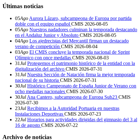
Últimas noticias
05
Ago
Aurora Lázaro, subcampeona de Europa por partida
doble con el equipo español
CMIS
2026-08-05
05
Ago
Nuestros nadadores culminan la temporada destacando
en el Andaluz Junior y Absoluto
CMIS
2026-08-05
04
Ago
Los ajedrecistas del Mercantil firman un destacado
verano de competición
CMIS
2026-08-04
03
Ago
El CMIS concluye la temporada nacional de Sprint
Olímpico con once medallas
CMIS
2026-08-03
31
Jul
Protegemos el patrimonio histórico de la entidad con la
digitalización del archivo
CMIS
2026-07-31
31
Jul
Nuestra Sección de Natación firma la mejor temporada
nacional de su historia
CMIS
2026-07-31
30
Jul
Histórico Campeonato de España Junior de Verano con
ocho medallas nacionales
CMIS
2026-07-30
30
Jul
Ana Cantero, subcampeona de Europa Sub23
CMIS
2026-07-30
23
Jul
Recibimos a la Autoridad Portuaria en nuestras
Instalaciones Deportivas
CMIS
2026-07-23
22
Jul
Horarios para actividades dirigidas del gimnasio del 3 al
16 de agosto
CMIS
2026-07-22
Archivo de noticias