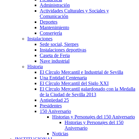
Administración
Actividades Culturales y Sociales y
Comunicación
Deportes
Mantenimiento
Conserjería
Instalaciones
Sede social, Sierpes
Instalaciones deportivas
Caseta de Feria
Nave industrial
Historia
El Círculo Mercantil e Industrial de Sevilla
Una Entidad Centenaria
El Círculo Mercantil del Siglo XXI
El Círculo Mercantil galardonado con la Medalla
de la Ciudad de Sevilla 2013
Antigüedad 25
Presidentes
150 Aniversario
Historias y Personajes del 150 Aniversario
Historias y Personajes del 150
Aniversario
Noticias