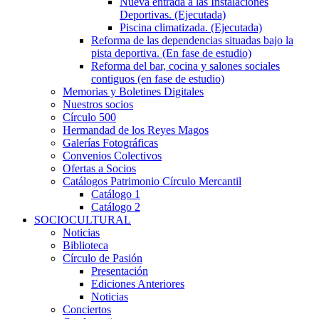
Nueva entrada a las Instalaciones
Deportivas. (Ejecutada)
Piscina climatizada. (Ejecutada)
Reforma de las dependencias situadas bajo la
pista deportiva. (En fase de estudio)
Reforma del bar, cocina y salones sociales
contiguos (en fase de estudio)
Memorias y Boletines Digitales
Nuestros socios
Círculo 500
Hermandad de los Reyes Magos
Galerías Fotográficas
Convenios Colectivos
Ofertas a Socios
Catálogos Patrimonio Círculo Mercantil
Catálogo 1
Catálogo 2
SOCIOCULTURAL
Noticias
Biblioteca
Círculo de Pasión
Presentación
Ediciones Anteriores
Noticias
Conciertos