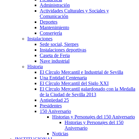
Administración
Actividades Culturales y Sociales y
Comunicación
Deportes
Mantenimiento
Conserjería
Instalaciones
Sede social, Sierpes
Instalaciones deportivas
Caseta de Feria
Nave industrial
Historia
El Círculo Mercantil e Industrial de Sevilla
Una Entidad Centenaria
El Círculo Mercantil del Siglo XXI
El Círculo Mercantil galardonado con la Medalla
de la Ciudad de Sevilla 2013
Antigüedad 25
Presidentes
150 Aniversario
Historias y Personajes del 150 Aniversario
Historias y Personajes del 150
Aniversario
Noticias