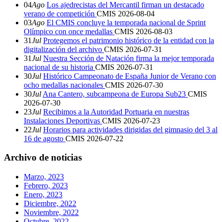
04
Ago
Los ajedrecistas del Mercantil firman un destacado
verano de competición
CMIS
2026-08-04
03
Ago
El CMIS concluye la temporada nacional de Sprint
Olímpico con once medallas
CMIS
2026-08-03
31
Jul
Protegemos el patrimonio histórico de la entidad con la
digitalización del archivo
CMIS
2026-07-31
31
Jul
Nuestra Sección de Natación firma la mejor temporada
nacional de su historia
CMIS
2026-07-31
30
Jul
Histórico Campeonato de España Junior de Verano con
ocho medallas nacionales
CMIS
2026-07-30
30
Jul
Ana Cantero, subcampeona de Europa Sub23
CMIS
2026-07-30
23
Jul
Recibimos a la Autoridad Portuaria en nuestras
Instalaciones Deportivas
CMIS
2026-07-23
22
Jul
Horarios para actividades dirigidas del gimnasio del 3 al
16 de agosto
CMIS
2026-07-22
Archivo de noticias
Marzo, 2023
Febrero, 2023
Enero, 2023
Diciembre, 2022
Noviembre, 2022
Octubre, 2022