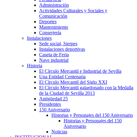
Administración
Actividades Culturales y Sociales y
Comunicación
Deportes
Mantenimiento
Conserjería
Instalaciones
Sede social, Sierpes
Instalaciones deportivas
Caseta de Feria
Nave industrial
Historia
El Círculo Mercantil e Industrial de Sevilla
Una Entidad Centenaria
El Círculo Mercantil del Siglo XXI
El Círculo Mercantil galardonado con la Medalla
de la Ciudad de Sevilla 2013
Antigüedad 25
Presidentes
150 Aniversario
Historias y Personajes del 150 Aniversario
Historias y Personajes del 150
Aniversario
Noticias