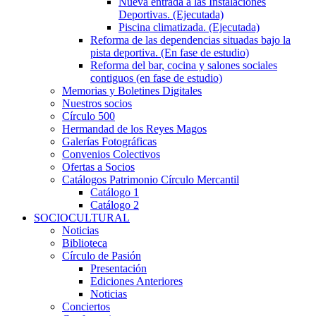
Nueva entrada a las Instalaciones
Deportivas. (Ejecutada)
Piscina climatizada. (Ejecutada)
Reforma de las dependencias situadas bajo la
pista deportiva. (En fase de estudio)
Reforma del bar, cocina y salones sociales
contiguos (en fase de estudio)
Memorias y Boletines Digitales
Nuestros socios
Círculo 500
Hermandad de los Reyes Magos
Galerías Fotográficas
Convenios Colectivos
Ofertas a Socios
Catálogos Patrimonio Círculo Mercantil
Catálogo 1
Catálogo 2
SOCIOCULTURAL
Noticias
Biblioteca
Círculo de Pasión
Presentación
Ediciones Anteriores
Noticias
Conciertos