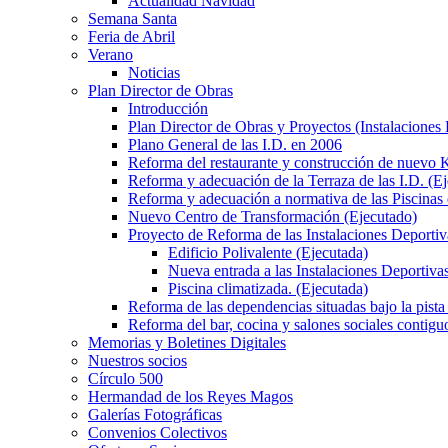
Actualidad Navidad
Semana Santa
Feria de Abril
Verano
Noticias
Plan Director de Obras
Introducción
Plan Director de Obras y Proyectos (Instalaciones
Plano General de las I.D. en 2006
Reforma del restaurante y construcción de nuevo K
Reforma y adecuación de la Terraza de las I.D. (E
Reforma y adecuación a normativa de las Piscinas 
Nuevo Centro de Transformación (Ejecutado)
Proyecto de Reforma de las Instalaciones Deportiv
Edificio Polivalente (Ejecutada)
Nueva entrada a las Instalaciones Deportivas
Piscina climatizada. (Ejecutada)
Reforma de las dependencias situadas bajo la pista 
Reforma del bar, cocina y salones sociales contiguo
Memorias y Boletines Digitales
Nuestros socios
Círculo 500
Hermandad de los Reyes Magos
Galerías Fotográficas
Convenios Colectivos