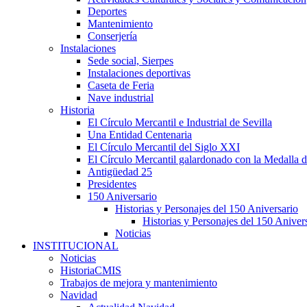
Deportes
Mantenimiento
Conserjería
Instalaciones
Sede social, Sierpes
Instalaciones deportivas
Caseta de Feria
Nave industrial
Historia
El Círculo Mercantil e Industrial de Sevilla
Una Entidad Centenaria
El Círculo Mercantil del Siglo XXI
El Círculo Mercantil galardonado con la Medalla d
Antigüedad 25
Presidentes
150 Aniversario
Historias y Personajes del 150 Aniversario
Historias y Personajes del 150 Aniver
Noticias
INSTITUCIONAL
Noticias
HistoriaCMIS
Trabajos de mejora y mantenimiento
Navidad