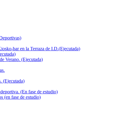
 Deportivas)
iosko-bar en la Terraza de I.D.(Ejecutada)
jecutada)
de Verano. (Ejecutada)
as.
. (Ejecutada)
deportiva. (En fase de estudio)
s (en fase de estudio)