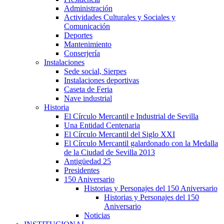
Administración
Actividades Culturales y Sociales y
Comunicación
Deportes
Mantenimiento
Conserjería
Instalaciones
Sede social, Sierpes
Instalaciones deportivas
Caseta de Feria
Nave industrial
Historia
El Círculo Mercantil e Industrial de Sevilla
Una Entidad Centenaria
El Círculo Mercantil del Siglo XXI
El Círculo Mercantil galardonado con la Medalla
de la Ciudad de Sevilla 2013
Antigüedad 25
Presidentes
150 Aniversario
Historias y Personajes del 150 Aniversario
Historias y Personajes del 150
Aniversario
Noticias