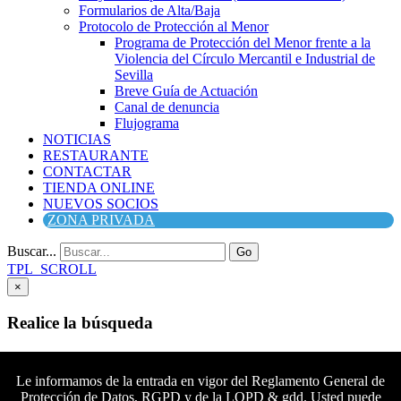
Formularios de Alta/Baja
Protocolo de Protección al Menor
Programa de Protección del Menor frente a la
Violencia del Círculo Mercantil e Industrial de
Sevilla
Breve Guía de Actuación
Canal de denuncia
Flujograma
NOTICIAS
RESTAURANTE
CONTACTAR
TIENDA ONLINE
NUEVOS SOCIOS
ZONA PRIVADA
Buscar...
Go
TPL_SCROLL
×
Realice la búsqueda
Buscar
Buscar
Le informamos de la entrada en vigor del Reglamento General de
Protección de Datos, RGPD y de la LOPD & gdd. Usted puede