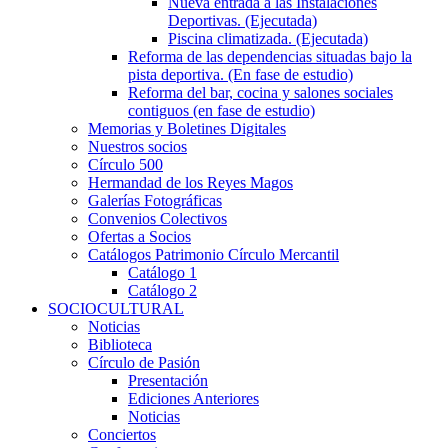
Nueva entrada a las Instalaciones
Deportivas. (Ejecutada)
Piscina climatizada. (Ejecutada)
Reforma de las dependencias situadas bajo la
pista deportiva. (En fase de estudio)
Reforma del bar, cocina y salones sociales
contiguos (en fase de estudio)
Memorias y Boletines Digitales
Nuestros socios
Círculo 500
Hermandad de los Reyes Magos
Galerías Fotográficas
Convenios Colectivos
Ofertas a Socios
Catálogos Patrimonio Círculo Mercantil
Catálogo 1
Catálogo 2
SOCIOCULTURAL
Noticias
Biblioteca
Círculo de Pasión
Presentación
Ediciones Anteriores
Noticias
Conciertos