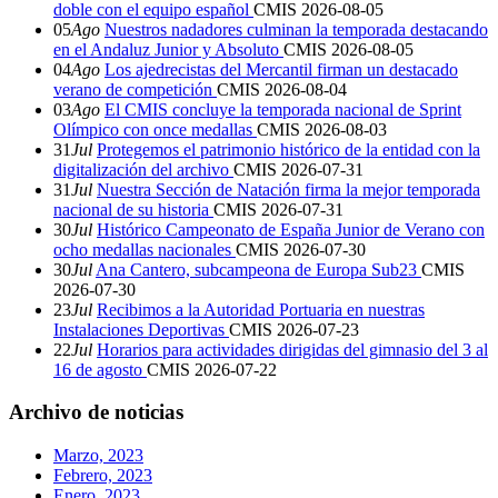
doble con el equipo español
CMIS
2026-08-05
05
Ago
Nuestros nadadores culminan la temporada destacando
en el Andaluz Junior y Absoluto
CMIS
2026-08-05
04
Ago
Los ajedrecistas del Mercantil firman un destacado
verano de competición
CMIS
2026-08-04
03
Ago
El CMIS concluye la temporada nacional de Sprint
Olímpico con once medallas
CMIS
2026-08-03
31
Jul
Protegemos el patrimonio histórico de la entidad con la
digitalización del archivo
CMIS
2026-07-31
31
Jul
Nuestra Sección de Natación firma la mejor temporada
nacional de su historia
CMIS
2026-07-31
30
Jul
Histórico Campeonato de España Junior de Verano con
ocho medallas nacionales
CMIS
2026-07-30
30
Jul
Ana Cantero, subcampeona de Europa Sub23
CMIS
2026-07-30
23
Jul
Recibimos a la Autoridad Portuaria en nuestras
Instalaciones Deportivas
CMIS
2026-07-23
22
Jul
Horarios para actividades dirigidas del gimnasio del 3 al
16 de agosto
CMIS
2026-07-22
Archivo de noticias
Marzo, 2023
Febrero, 2023
Enero, 2023