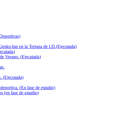
 Deportivas)
iosko-bar en la Terraza de I.D.(Ejecutada)
jecutada)
de Verano. (Ejecutada)
as.
. (Ejecutada)
deportiva. (En fase de estudio)
s (en fase de estudio)