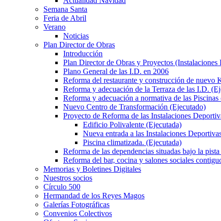
Actualidad Navidad
Semana Santa
Feria de Abril
Verano
Noticias
Plan Director de Obras
Introducción
Plan Director de Obras y Proyectos (Instalaciones
Plano General de las I.D. en 2006
Reforma del restaurante y construcción de nuevo K
Reforma y adecuación de la Terraza de las I.D. (E
Reforma y adecuación a normativa de las Piscinas 
Nuevo Centro de Transformación (Ejecutado)
Proyecto de Reforma de las Instalaciones Deportiv
Edificio Polivalente (Ejecutada)
Nueva entrada a las Instalaciones Deportivas
Piscina climatizada. (Ejecutada)
Reforma de las dependencias situadas bajo la pista 
Reforma del bar, cocina y salones sociales contiguo
Memorias y Boletines Digitales
Nuestros socios
Círculo 500
Hermandad de los Reyes Magos
Galerías Fotográficas
Convenios Colectivos