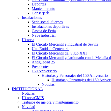
Deportes
Mantenimiento
Conserjería
Instalaciones
Sede social, Sierpes
Instalaciones deportivas
Caseta de Feria
Nave industrial
Historia
El Círculo Mercantil e Industrial de Sevilla
Una Entidad Centenaria
El Círculo Mercantil del Siglo XXI
El Círculo Mercantil galardonado con la Medalla d
Antigüedad 25
Presidentes
150 Aniversario
Historias y Personajes del 150 Aniversario
Historias y Personajes del 150 Aniver
Noticias
INSTITUCIONAL
Noticias
HistoriaCMIS
Trabajos de mejora y mantenimiento
Navidad