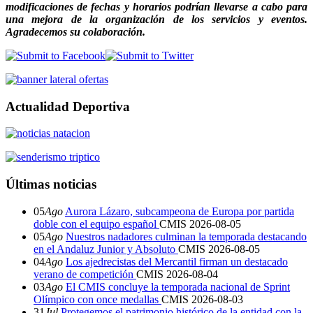
modificaciones de fechas y horarios podrían llevarse a cabo para
una mejora de la organización de los servicios y eventos.
Agradecemos su colaboración.
Actualidad Deportiva
Últimas noticias
05
Ago
Aurora Lázaro, subcampeona de Europa por partida
doble con el equipo español
CMIS
2026-08-05
05
Ago
Nuestros nadadores culminan la temporada destacando
en el Andaluz Junior y Absoluto
CMIS
2026-08-05
04
Ago
Los ajedrecistas del Mercantil firman un destacado
verano de competición
CMIS
2026-08-04
03
Ago
El CMIS concluye la temporada nacional de Sprint
Olímpico con once medallas
CMIS
2026-08-03
31
Jul
Protegemos el patrimonio histórico de la entidad con la