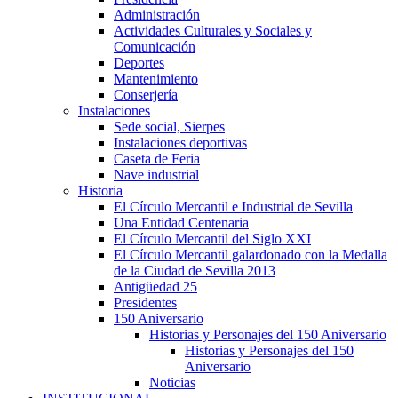
Administración
Actividades Culturales y Sociales y
Comunicación
Deportes
Mantenimiento
Conserjería
Instalaciones
Sede social, Sierpes
Instalaciones deportivas
Caseta de Feria
Nave industrial
Historia
El Círculo Mercantil e Industrial de Sevilla
Una Entidad Centenaria
El Círculo Mercantil del Siglo XXI
El Círculo Mercantil galardonado con la Medalla
de la Ciudad de Sevilla 2013
Antigüedad 25
Presidentes
150 Aniversario
Historias y Personajes del 150 Aniversario
Historias y Personajes del 150
Aniversario
Noticias