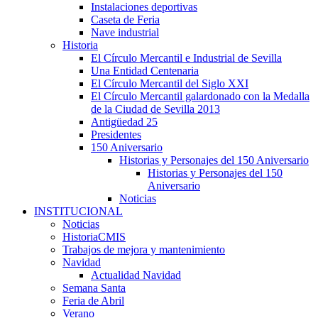
Instalaciones deportivas
Caseta de Feria
Nave industrial
Historia
El Círculo Mercantil e Industrial de Sevilla
Una Entidad Centenaria
El Círculo Mercantil del Siglo XXI
El Círculo Mercantil galardonado con la Medalla
de la Ciudad de Sevilla 2013
Antigüedad 25
Presidentes
150 Aniversario
Historias y Personajes del 150 Aniversario
Historias y Personajes del 150
Aniversario
Noticias
INSTITUCIONAL
Noticias
HistoriaCMIS
Trabajos de mejora y mantenimiento
Navidad
Actualidad Navidad
Semana Santa
Feria de Abril
Verano