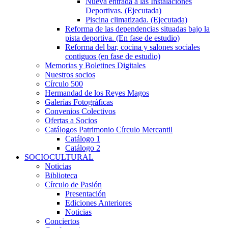
Nueva entrada a las Instalaciones
Deportivas. (Ejecutada)
Piscina climatizada. (Ejecutada)
Reforma de las dependencias situadas bajo la
pista deportiva. (En fase de estudio)
Reforma del bar, cocina y salones sociales
contiguos (en fase de estudio)
Memorias y Boletines Digitales
Nuestros socios
Círculo 500
Hermandad de los Reyes Magos
Galerías Fotográficas
Convenios Colectivos
Ofertas a Socios
Catálogos Patrimonio Círculo Mercantil
Catálogo 1
Catálogo 2
SOCIOCULTURAL
Noticias
Biblioteca
Círculo de Pasión
Presentación
Ediciones Anteriores
Noticias
Conciertos