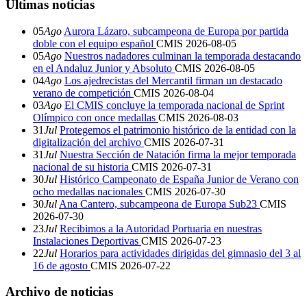
Últimas noticias
05
Ago
Aurora Lázaro, subcampeona de Europa por partida
doble con el equipo español
CMIS
2026-08-05
05
Ago
Nuestros nadadores culminan la temporada destacando
en el Andaluz Junior y Absoluto
CMIS
2026-08-05
04
Ago
Los ajedrecistas del Mercantil firman un destacado
verano de competición
CMIS
2026-08-04
03
Ago
El CMIS concluye la temporada nacional de Sprint
Olímpico con once medallas
CMIS
2026-08-03
31
Jul
Protegemos el patrimonio histórico de la entidad con la
digitalización del archivo
CMIS
2026-07-31
31
Jul
Nuestra Sección de Natación firma la mejor temporada
nacional de su historia
CMIS
2026-07-31
30
Jul
Histórico Campeonato de España Junior de Verano con
ocho medallas nacionales
CMIS
2026-07-30
30
Jul
Ana Cantero, subcampeona de Europa Sub23
CMIS
2026-07-30
23
Jul
Recibimos a la Autoridad Portuaria en nuestras
Instalaciones Deportivas
CMIS
2026-07-23
22
Jul
Horarios para actividades dirigidas del gimnasio del 3 al
16 de agosto
CMIS
2026-07-22
Archivo de noticias