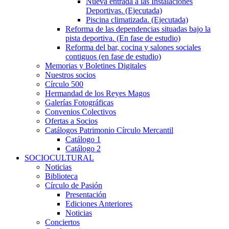
Nueva entrada a las Instalaciones
Deportivas. (Ejecutada)
Piscina climatizada. (Ejecutada)
Reforma de las dependencias situadas bajo la
pista deportiva. (En fase de estudio)
Reforma del bar, cocina y salones sociales
contiguos (en fase de estudio)
Memorias y Boletines Digitales
Nuestros socios
Círculo 500
Hermandad de los Reyes Magos
Galerías Fotográficas
Convenios Colectivos
Ofertas a Socios
Catálogos Patrimonio Círculo Mercantil
Catálogo 1
Catálogo 2
SOCIOCULTURAL
Noticias
Biblioteca
Círculo de Pasión
Presentación
Ediciones Anteriores
Noticias
Conciertos