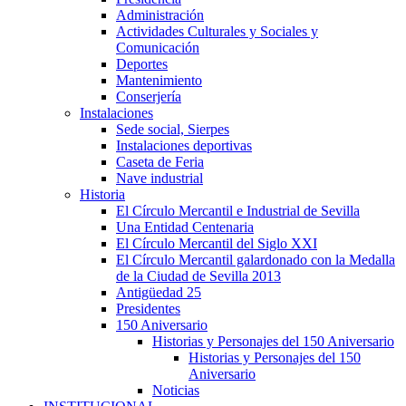
Administración
Actividades Culturales y Sociales y
Comunicación
Deportes
Mantenimiento
Conserjería
Instalaciones
Sede social, Sierpes
Instalaciones deportivas
Caseta de Feria
Nave industrial
Historia
El Círculo Mercantil e Industrial de Sevilla
Una Entidad Centenaria
El Círculo Mercantil del Siglo XXI
El Círculo Mercantil galardonado con la Medalla
de la Ciudad de Sevilla 2013
Antigüedad 25
Presidentes
150 Aniversario
Historias y Personajes del 150 Aniversario
Historias y Personajes del 150
Aniversario
Noticias