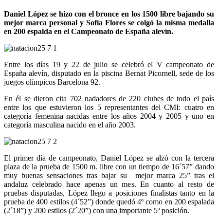
Daniel López se hizo con el bronce en los 1500 libre bajando su
mejor marca personal y Sofía Flores se colgó la misma medalla
en 200 espalda en el Campeonato de España alevín.
Entre los días 19 y 22 de julio se celebró el V campeonato de
España alevín, disputado en la piscina Bernat Picornell, sede de los
juegos olímpicos Barcelona 92.
En él se dieron cita 702 nadadores de 220 clubes de todo el país
entre los que estuvieron los 5 representantes del CMI: cuatro en
categoría femenina nacidas entre los años 2004 y 2005 y uno en
categoría masculina nacido en el año 2003.
El primer día de campeonato, Daniel López se alzó con la tercera
plaza de la prueba de 1500 m. libre con un tiempo de 16´57” dando
muy buenas sensaciones tras bajar su mejor marca 25” tras el
andaluz celebrado hace apenas un mes. En cuanto al resto de
pruebas disputadas, López llego a posiciones finalistas tanto en la
prueba de 400 estilos (4´52”) donde quedó 4º como en 200 espalada
(2´18”) y 200 estilos (2´20”) con una importante 5ª posición.