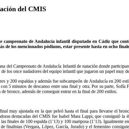
atación del CMIS
e campeonato de Andalucía infantil disputado en Cádiz que contó 
 de los mencionados pódiums, estar presente hasta en ocho finale
ana del Campeonato de Andalucía Infantil de natación donde participar
n de los once nadadores del equipo infantil que jugaron un papel muy d
s y 200 espaldas y además fue subcampeón de Andalucía en 200 estilos
 con 5 minutos de descanso entre una final y otra. Por su parte, Sofí
de bronce, además de conseguir entrar en la final de 200 estilos.
final muy ajustada en la que peleó hasta el final para llevarse el bron
doras destacadas del CMIS fue Isabel Mara Lappi, que consiguió la 4ª 
las finales de 100 espalda (1’13) y 100 mariposa (1’13). Igualmente entr
 de finalistas (Vergara, López, García, Jurado) y el femenino consiguie