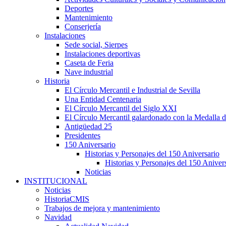
Deportes
Mantenimiento
Conserjería
Instalaciones
Sede social, Sierpes
Instalaciones deportivas
Caseta de Feria
Nave industrial
Historia
El Círculo Mercantil e Industrial de Sevilla
Una Entidad Centenaria
El Círculo Mercantil del Siglo XXI
El Círculo Mercantil galardonado con la Medalla d
Antigüedad 25
Presidentes
150 Aniversario
Historias y Personajes del 150 Aniversario
Historias y Personajes del 150 Aniver
Noticias
INSTITUCIONAL
Noticias
HistoriaCMIS
Trabajos de mejora y mantenimiento
Navidad