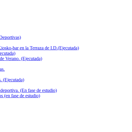
 Deportivas)
iosko-bar en la Terraza de I.D.(Ejecutada)
jecutada)
de Verano. (Ejecutada)
as.
. (Ejecutada)
deportiva. (En fase de estudio)
s (en fase de estudio)