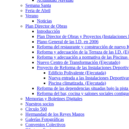
Actualidad Navidad
Semana Santa
Feria de Abril
Verano
Noticias
Plan Director de Obras
Introducción
Plan Director de Obras y Proyectos (Instalaciones
Plano General de las I.D. en 2006
Reforma del restaurante y construcción de nuevo K
Reforma y adecuación de la Terraza de las I.D. (E
Reforma y adecuación a normativa de las Piscinas 
Nuevo Centro de Transformación (Ejecutado)
Proyecto de Reforma de las Instalaciones Deportiv
Edificio Polivalente (Ejecutada)
Nueva entrada a las Instalaciones Deportivas
Piscina climatizada. (Ejecutada)
Reforma de las dependencias situadas bajo la pista 
Reforma del bar, cocina y salones sociales contiguo
Memorias y Boletines Digitales
Nuestros socios
Círculo 500
Hermandad de los Reyes Magos
Galerías Fotográficas
Convenios Colectivos