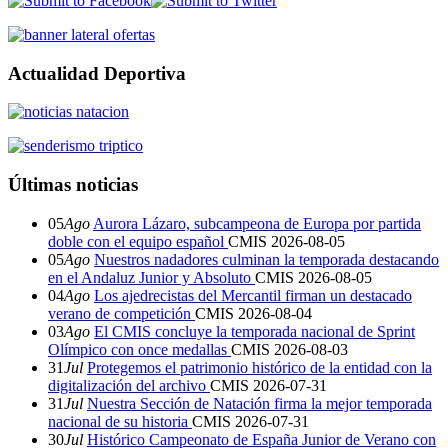
Actualidad Deportiva
Últimas noticias
05
Ago
Aurora Lázaro, subcampeona de Europa por partida
doble con el equipo español
CMIS
2026-08-05
05
Ago
Nuestros nadadores culminan la temporada destacando
en el Andaluz Junior y Absoluto
CMIS
2026-08-05
04
Ago
Los ajedrecistas del Mercantil firman un destacado
verano de competición
CMIS
2026-08-04
03
Ago
El CMIS concluye la temporada nacional de Sprint
Olímpico con once medallas
CMIS
2026-08-03
31
Jul
Protegemos el patrimonio histórico de la entidad con la
digitalización del archivo
CMIS
2026-07-31
31
Jul
Nuestra Sección de Natación firma la mejor temporada
nacional de su historia
CMIS
2026-07-31
30
Jul
Histórico Campeonato de España Junior de Verano con