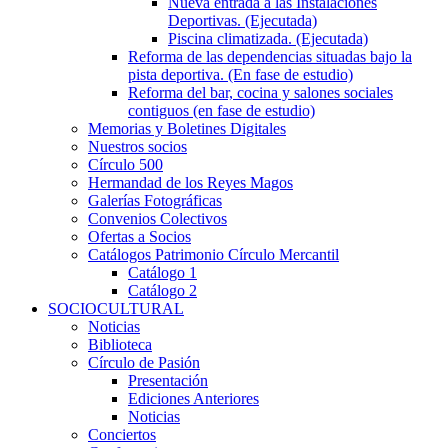
Nueva entrada a las Instalaciones
Deportivas. (Ejecutada)
Piscina climatizada. (Ejecutada)
Reforma de las dependencias situadas bajo la
pista deportiva. (En fase de estudio)
Reforma del bar, cocina y salones sociales
contiguos (en fase de estudio)
Memorias y Boletines Digitales
Nuestros socios
Círculo 500
Hermandad de los Reyes Magos
Galerías Fotográficas
Convenios Colectivos
Ofertas a Socios
Catálogos Patrimonio Círculo Mercantil
Catálogo 1
Catálogo 2
SOCIOCULTURAL
Noticias
Biblioteca
Círculo de Pasión
Presentación
Ediciones Anteriores
Noticias
Conciertos