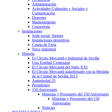
Administración
Actividades Culturales y Sociales y
Comunicación
Deportes
Mantenimiento
Conserjería
Instalaciones
Sede social, Sierpes
Instalaciones deportivas
Caseta de Feria
Nave industrial
Historia
El Círculo Mercantil e Industrial de Sevilla
Una Entidad Centenaria
El Círculo Mercantil del Siglo XXI
El Círculo Mercantil galardonado con la Medalla
de la Ciudad de Sevilla 2013
Antigüedad 25
Presidentes
150 Aniversario
Historias y Personajes del 150 Aniversario
Historias y Personajes del 150
Aniversario
Noticias