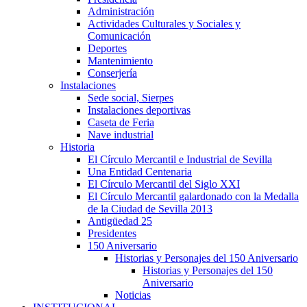
Administración
Actividades Culturales y Sociales y
Comunicación
Deportes
Mantenimiento
Conserjería
Instalaciones
Sede social, Sierpes
Instalaciones deportivas
Caseta de Feria
Nave industrial
Historia
El Círculo Mercantil e Industrial de Sevilla
Una Entidad Centenaria
El Círculo Mercantil del Siglo XXI
El Círculo Mercantil galardonado con la Medalla
de la Ciudad de Sevilla 2013
Antigüedad 25
Presidentes
150 Aniversario
Historias y Personajes del 150 Aniversario
Historias y Personajes del 150
Aniversario
Noticias