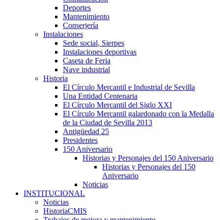
Deportes
Mantenimiento
Conserjería
Instalaciones
Sede social, Sierpes
Instalaciones deportivas
Caseta de Feria
Nave industrial
Historia
El Círculo Mercantil e Industrial de Sevilla
Una Entidad Centenaria
El Círculo Mercantil del Siglo XXI
El Círculo Mercantil galardonado con la Medalla
de la Ciudad de Sevilla 2013
Antigüedad 25
Presidentes
150 Aniversario
Historias y Personajes del 150 Aniversario
Historias y Personajes del 150
Aniversario
Noticias
INSTITUCIONAL
Noticias
HistoriaCMIS
Trabajos de mejora y mantenimiento