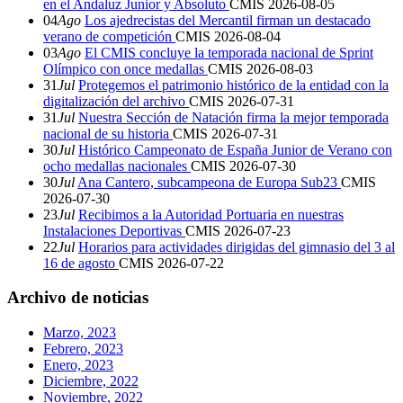
en el Andaluz Junior y Absoluto
CMIS
2026-08-05
04
Ago
Los ajedrecistas del Mercantil firman un destacado
verano de competición
CMIS
2026-08-04
03
Ago
El CMIS concluye la temporada nacional de Sprint
Olímpico con once medallas
CMIS
2026-08-03
31
Jul
Protegemos el patrimonio histórico de la entidad con la
digitalización del archivo
CMIS
2026-07-31
31
Jul
Nuestra Sección de Natación firma la mejor temporada
nacional de su historia
CMIS
2026-07-31
30
Jul
Histórico Campeonato de España Junior de Verano con
ocho medallas nacionales
CMIS
2026-07-30
30
Jul
Ana Cantero, subcampeona de Europa Sub23
CMIS
2026-07-30
23
Jul
Recibimos a la Autoridad Portuaria en nuestras
Instalaciones Deportivas
CMIS
2026-07-23
22
Jul
Horarios para actividades dirigidas del gimnasio del 3 al
16 de agosto
CMIS
2026-07-22
Archivo de noticias
Marzo, 2023
Febrero, 2023
Enero, 2023
Diciembre, 2022
Noviembre, 2022