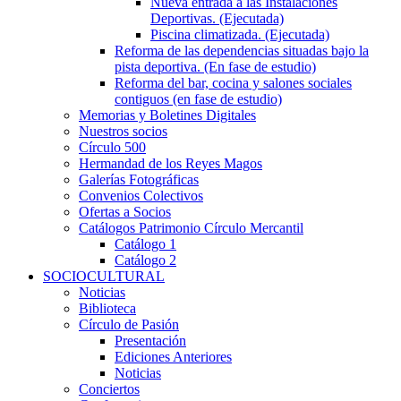
Nueva entrada a las Instalaciones
Deportivas. (Ejecutada)
Piscina climatizada. (Ejecutada)
Reforma de las dependencias situadas bajo la
pista deportiva. (En fase de estudio)
Reforma del bar, cocina y salones sociales
contiguos (en fase de estudio)
Memorias y Boletines Digitales
Nuestros socios
Círculo 500
Hermandad de los Reyes Magos
Galerías Fotográficas
Convenios Colectivos
Ofertas a Socios
Catálogos Patrimonio Círculo Mercantil
Catálogo 1
Catálogo 2
SOCIOCULTURAL
Noticias
Biblioteca
Círculo de Pasión
Presentación
Ediciones Anteriores
Noticias
Conciertos