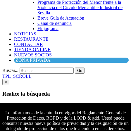
Programa de Protección del Menor frente a la
Violencia del Círculo Mercantil e Industrial de
Sevilla
Breve Guía de Actuación
Canal de denuncia
Flujograma
NOTICIAS
RESTAURANTE
CONTACTAR
TIENDA ONLINE
NUEVOS SOCIOS
ZONA PRIVADA
Buscar...
Go
TPL_SCROLL
×
Realice la búsqueda
Buscar
Buscar
Le informamos de la entrada en vigor del Reglamento General de
Protección de Datos, RGPD y de la LOPD & gdd. Usted puede
Síguenos en Facebook
consultar nuestra nueva política de privacidad y la designación de un
Síguenos en Twitter
delegado de protección de datos que le atenderá en sus derechos.