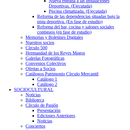
Nueva entrada a las Instalaciones
Deportivas. (Ejecutada)
Piscina climatizada. (Ejecutada)
Reforma de las dependencias situadas bajo la
pista deportiva. (En fase de estudio)
Reforma del bar, cocina y salones sociales
contiguos (en fase de estudio)
Memorias y Boletines Digitales
Nuestros socios
Círculo 500
Hermandad de los Reyes Magos
Galerías Fotográficas
Convenios Colectivos
Ofertas a Socios
Catálogos Patrimonio Círculo Mercantil
Catálogo 1
Catálogo 2
SOCIOCULTURAL
Noticias
Biblioteca
Círculo de Pasión
Presentación
Ediciones Anteriores
Noticias
Conciertos