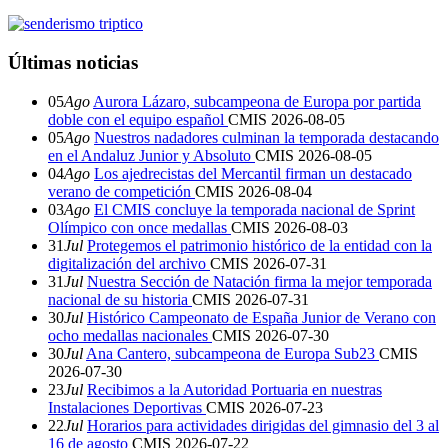
Últimas noticias
05
Ago
Aurora Lázaro, subcampeona de Europa por partida
doble con el equipo español
CMIS
2026-08-05
05
Ago
Nuestros nadadores culminan la temporada destacando
en el Andaluz Junior y Absoluto
CMIS
2026-08-05
04
Ago
Los ajedrecistas del Mercantil firman un destacado
verano de competición
CMIS
2026-08-04
03
Ago
El CMIS concluye la temporada nacional de Sprint
Olímpico con once medallas
CMIS
2026-08-03
31
Jul
Protegemos el patrimonio histórico de la entidad con la
digitalización del archivo
CMIS
2026-07-31
31
Jul
Nuestra Sección de Natación firma la mejor temporada
nacional de su historia
CMIS
2026-07-31
30
Jul
Histórico Campeonato de España Junior de Verano con
ocho medallas nacionales
CMIS
2026-07-30
30
Jul
Ana Cantero, subcampeona de Europa Sub23
CMIS
2026-07-30
23
Jul
Recibimos a la Autoridad Portuaria en nuestras
Instalaciones Deportivas
CMIS
2026-07-23
22
Jul
Horarios para actividades dirigidas del gimnasio del 3 al
16 de agosto
CMIS
2026-07-22