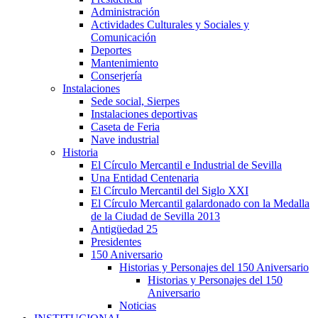
Administración
Actividades Culturales y Sociales y
Comunicación
Deportes
Mantenimiento
Conserjería
Instalaciones
Sede social, Sierpes
Instalaciones deportivas
Caseta de Feria
Nave industrial
Historia
El Círculo Mercantil e Industrial de Sevilla
Una Entidad Centenaria
El Círculo Mercantil del Siglo XXI
El Círculo Mercantil galardonado con la Medalla
de la Ciudad de Sevilla 2013
Antigüedad 25
Presidentes
150 Aniversario
Historias y Personajes del 150 Aniversario
Historias y Personajes del 150
Aniversario
Noticias