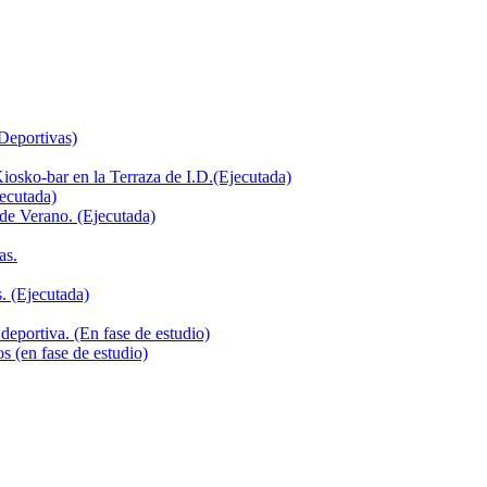
 Deportivas)
iosko-bar en la Terraza de I.D.(Ejecutada)
jecutada)
de Verano. (Ejecutada)
as.
. (Ejecutada)
deportiva. (En fase de estudio)
s (en fase de estudio)