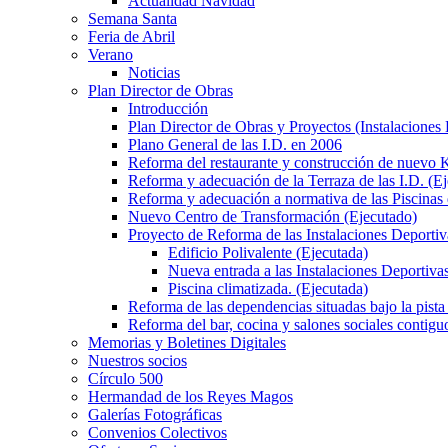
Actualidad Navidad
Semana Santa
Feria de Abril
Verano
Noticias
Plan Director de Obras
Introducción
Plan Director de Obras y Proyectos (Instalaciones
Plano General de las I.D. en 2006
Reforma del restaurante y construcción de nuevo K
Reforma y adecuación de la Terraza de las I.D. (E
Reforma y adecuación a normativa de las Piscinas 
Nuevo Centro de Transformación (Ejecutado)
Proyecto de Reforma de las Instalaciones Deportiv
Edificio Polivalente (Ejecutada)
Nueva entrada a las Instalaciones Deportivas
Piscina climatizada. (Ejecutada)
Reforma de las dependencias situadas bajo la pista 
Reforma del bar, cocina y salones sociales contiguo
Memorias y Boletines Digitales
Nuestros socios
Círculo 500
Hermandad de los Reyes Magos
Galerías Fotográficas
Convenios Colectivos