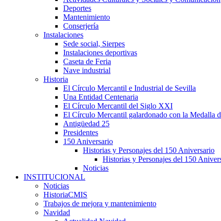
Deportes
Mantenimiento
Conserjería
Instalaciones
Sede social, Sierpes
Instalaciones deportivas
Caseta de Feria
Nave industrial
Historia
El Círculo Mercantil e Industrial de Sevilla
Una Entidad Centenaria
El Círculo Mercantil del Siglo XXI
El Círculo Mercantil galardonado con la Medalla d
Antigüedad 25
Presidentes
150 Aniversario
Historias y Personajes del 150 Aniversario
Historias y Personajes del 150 Aniver
Noticias
INSTITUCIONAL
Noticias
HistoriaCMIS
Trabajos de mejora y mantenimiento
Navidad