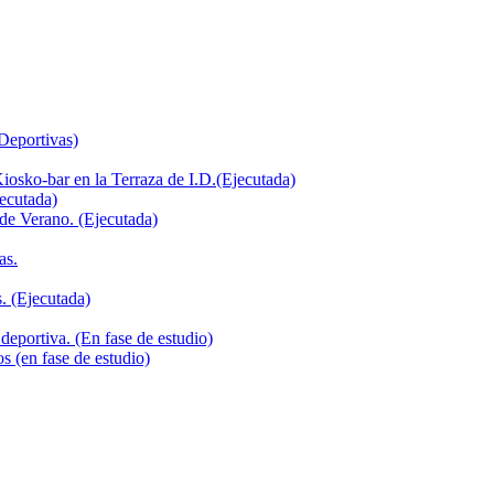
 Deportivas)
iosko-bar en la Terraza de I.D.(Ejecutada)
jecutada)
de Verano. (Ejecutada)
as.
. (Ejecutada)
deportiva. (En fase de estudio)
s (en fase de estudio)