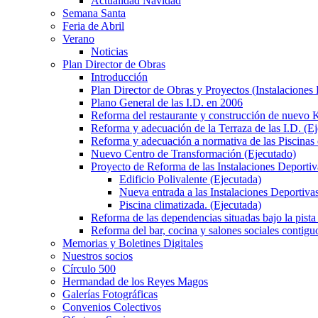
Actualidad Navidad
Semana Santa
Feria de Abril
Verano
Noticias
Plan Director de Obras
Introducción
Plan Director de Obras y Proyectos (Instalaciones
Plano General de las I.D. en 2006
Reforma del restaurante y construcción de nuevo K
Reforma y adecuación de la Terraza de las I.D. (E
Reforma y adecuación a normativa de las Piscinas 
Nuevo Centro de Transformación (Ejecutado)
Proyecto de Reforma de las Instalaciones Deportiv
Edificio Polivalente (Ejecutada)
Nueva entrada a las Instalaciones Deportivas
Piscina climatizada. (Ejecutada)
Reforma de las dependencias situadas bajo la pista 
Reforma del bar, cocina y salones sociales contiguo
Memorias y Boletines Digitales
Nuestros socios
Círculo 500
Hermandad de los Reyes Magos
Galerías Fotográficas
Convenios Colectivos