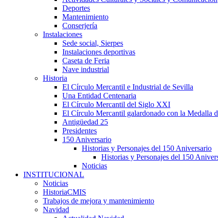
Deportes
Mantenimiento
Conserjería
Instalaciones
Sede social, Sierpes
Instalaciones deportivas
Caseta de Feria
Nave industrial
Historia
El Círculo Mercantil e Industrial de Sevilla
Una Entidad Centenaria
El Círculo Mercantil del Siglo XXI
El Círculo Mercantil galardonado con la Medalla d
Antigüedad 25
Presidentes
150 Aniversario
Historias y Personajes del 150 Aniversario
Historias y Personajes del 150 Aniver
Noticias
INSTITUCIONAL
Noticias
HistoriaCMIS
Trabajos de mejora y mantenimiento
Navidad