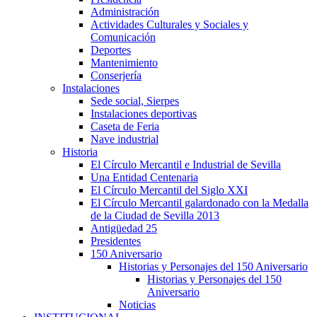
Administración
Actividades Culturales y Sociales y
Comunicación
Deportes
Mantenimiento
Conserjería
Instalaciones
Sede social, Sierpes
Instalaciones deportivas
Caseta de Feria
Nave industrial
Historia
El Círculo Mercantil e Industrial de Sevilla
Una Entidad Centenaria
El Círculo Mercantil del Siglo XXI
El Círculo Mercantil galardonado con la Medalla
de la Ciudad de Sevilla 2013
Antigüedad 25
Presidentes
150 Aniversario
Historias y Personajes del 150 Aniversario
Historias y Personajes del 150
Aniversario
Noticias