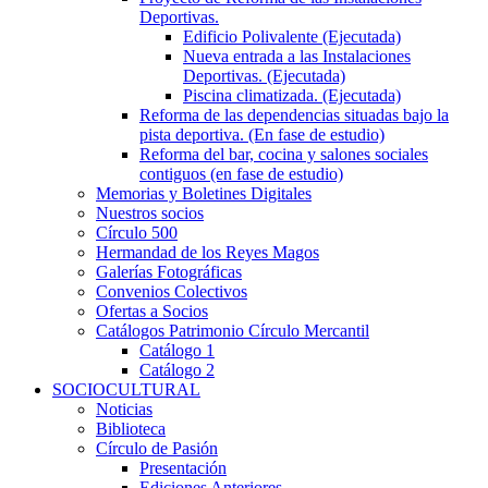
Deportivas.
Edificio Polivalente (Ejecutada)
Nueva entrada a las Instalaciones
Deportivas. (Ejecutada)
Piscina climatizada. (Ejecutada)
Reforma de las dependencias situadas bajo la
pista deportiva. (En fase de estudio)
Reforma del bar, cocina y salones sociales
contiguos (en fase de estudio)
Memorias y Boletines Digitales
Nuestros socios
Círculo 500
Hermandad de los Reyes Magos
Galerías Fotográficas
Convenios Colectivos
Ofertas a Socios
Catálogos Patrimonio Círculo Mercantil
Catálogo 1
Catálogo 2
SOCIOCULTURAL
Noticias
Biblioteca
Círculo de Pasión
Presentación
Ediciones Anteriores