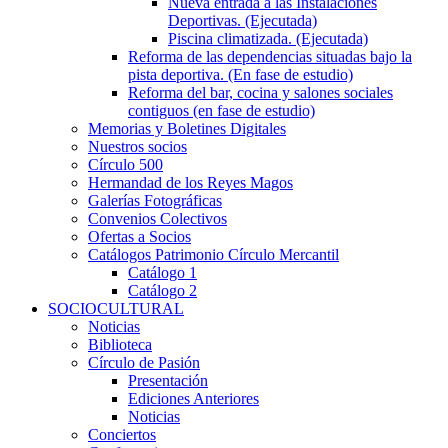
Nueva entrada a las Instalaciones
Deportivas. (Ejecutada)
Piscina climatizada. (Ejecutada)
Reforma de las dependencias situadas bajo la
pista deportiva. (En fase de estudio)
Reforma del bar, cocina y salones sociales
contiguos (en fase de estudio)
Memorias y Boletines Digitales
Nuestros socios
Círculo 500
Hermandad de los Reyes Magos
Galerías Fotográficas
Convenios Colectivos
Ofertas a Socios
Catálogos Patrimonio Círculo Mercantil
Catálogo 1
Catálogo 2
SOCIOCULTURAL
Noticias
Biblioteca
Círculo de Pasión
Presentación
Ediciones Anteriores
Noticias
Conciertos