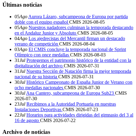
Últimas noticias
05
Ago
Aurora Lázaro, subcampeona de Europa por partida
doble con el equipo español
CMIS
2026-08-05
05
Ago
Nuestros nadadores culminan la temporada destacando
en el Andaluz Junior y Absoluto
CMIS
2026-08-05
04
Ago
Los ajedrecistas del Mercantil firman un destacado
verano de competición
CMIS
2026-08-04
03
Ago
El CMIS concluye la temporada nacional de Sprint
Olímpico con once medallas
CMIS
2026-08-03
31
Jul
Protegemos el patrimonio histórico de la entidad con la
digitalización del archivo
CMIS
2026-07-31
31
Jul
Nuestra Sección de Natación firma la mejor temporada
nacional de su historia
CMIS
2026-07-31
30
Jul
Histórico Campeonato de España Junior de Verano con
ocho medallas nacionales
CMIS
2026-07-30
30
Jul
Ana Cantero, subcampeona de Europa Sub23
CMIS
2026-07-30
23
Jul
Recibimos a la Autoridad Portuaria en nuestras
Instalaciones Deportivas
CMIS
2026-07-23
22
Jul
Horarios para actividades dirigidas del gimnasio del 3 al
16 de agosto
CMIS
2026-07-22
Archivo de noticias