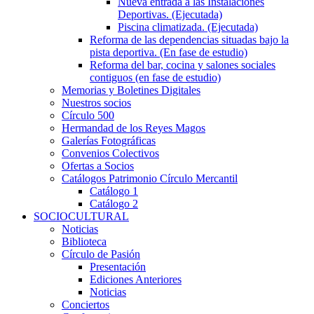
Nueva entrada a las Instalaciones
Deportivas. (Ejecutada)
Piscina climatizada. (Ejecutada)
Reforma de las dependencias situadas bajo la
pista deportiva. (En fase de estudio)
Reforma del bar, cocina y salones sociales
contiguos (en fase de estudio)
Memorias y Boletines Digitales
Nuestros socios
Círculo 500
Hermandad de los Reyes Magos
Galerías Fotográficas
Convenios Colectivos
Ofertas a Socios
Catálogos Patrimonio Círculo Mercantil
Catálogo 1
Catálogo 2
SOCIOCULTURAL
Noticias
Biblioteca
Círculo de Pasión
Presentación
Ediciones Anteriores
Noticias
Conciertos