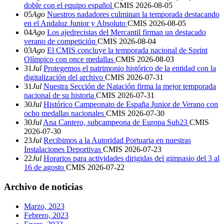
doble con el equipo español
CMIS
2026-08-05
05
Ago
Nuestros nadadores culminan la temporada destacando
en el Andaluz Junior y Absoluto
CMIS
2026-08-05
04
Ago
Los ajedrecistas del Mercantil firman un destacado
verano de competición
CMIS
2026-08-04
03
Ago
El CMIS concluye la temporada nacional de Sprint
Olímpico con once medallas
CMIS
2026-08-03
31
Jul
Protegemos el patrimonio histórico de la entidad con la
digitalización del archivo
CMIS
2026-07-31
31
Jul
Nuestra Sección de Natación firma la mejor temporada
nacional de su historia
CMIS
2026-07-31
30
Jul
Histórico Campeonato de España Junior de Verano con
ocho medallas nacionales
CMIS
2026-07-30
30
Jul
Ana Cantero, subcampeona de Europa Sub23
CMIS
2026-07-30
23
Jul
Recibimos a la Autoridad Portuaria en nuestras
Instalaciones Deportivas
CMIS
2026-07-23
22
Jul
Horarios para actividades dirigidas del gimnasio del 3 al
16 de agosto
CMIS
2026-07-22
Archivo de noticias
Marzo, 2023
Febrero, 2023