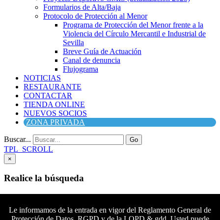
Formularios de Alta/Baja
Protocolo de Protección al Menor
Programa de Protección del Menor frente a la
Violencia del Círculo Mercantil e Industrial de
Sevilla
Breve Guía de Actuación
Canal de denuncia
Flujograma
NOTICIAS
RESTAURANTE
CONTACTAR
TIENDA ONLINE
NUEVOS SOCIOS
ZONA PRIVADA
Buscar...
Go
TPL_SCROLL
×
Realice la búsqueda
Buscar
Buscar
Le informamos de la entrada en vigor del Reglamento General de
Protección de Datos, RGPD y de la LOPD & gdd. Usted puede