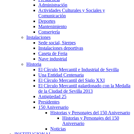
Administración
Actividades Culturales y Sociales y
Comunicación
Deportes
Mantenimiento
Conserjería
Instalaciones
Sede social, Sierpes
Instalaciones deportivas
Caseta de Feria
Nave industrial
Historia
El Círculo Mercantil e Industrial de Sevilla
Una Entidad Centenaria
El Círculo Mercantil del Siglo XXI
El Círculo Mercantil galardonado con la Medalla
de la Ciudad de Sevilla 2013
Antigüedad 25
Presidentes
150 Aniversario
Historias y Personajes del 150 Aniversario
Historias y Personajes del 150
Aniversario
Noticias