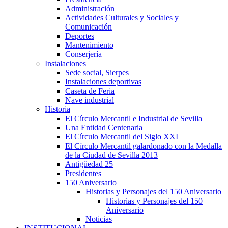
Administración
Actividades Culturales y Sociales y
Comunicación
Deportes
Mantenimiento
Conserjería
Instalaciones
Sede social, Sierpes
Instalaciones deportivas
Caseta de Feria
Nave industrial
Historia
El Círculo Mercantil e Industrial de Sevilla
Una Entidad Centenaria
El Círculo Mercantil del Siglo XXI
El Círculo Mercantil galardonado con la Medalla
de la Ciudad de Sevilla 2013
Antigüedad 25
Presidentes
150 Aniversario
Historias y Personajes del 150 Aniversario
Historias y Personajes del 150
Aniversario
Noticias