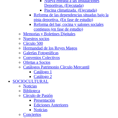
Nueva entrada a las Instalaciones
Deportivas. (Ejecutada)
Piscina climatizada. (Ejecutada)
Reforma de las dependencias situadas bajo la
pista deportiva. (En fase de estudio)
Reforma del bar, cocina y salones sociales
contiguos (en fase de estudio)
Memorias y Boletines Digitales
Nuestros socios
Círculo 500
Hermandad de los Reyes Magos
Galerías Fotográficas
Convenios Colectivos
Ofertas a Socios
Catálogos Patrimonio Círculo Mercantil
Catálogo 1
Catálogo 2
SOCIOCULTURAL
Noticias
Biblioteca
Círculo de Pasión
Presentación
Ediciones Anteriores
Noticias
Conciertos