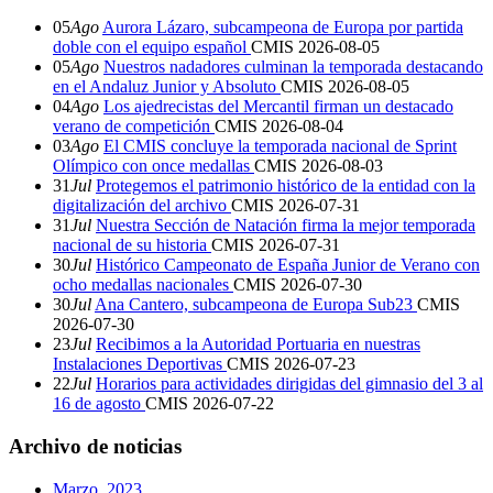
05
Ago
Aurora Lázaro, subcampeona de Europa por partida
doble con el equipo español
CMIS
2026-08-05
05
Ago
Nuestros nadadores culminan la temporada destacando
en el Andaluz Junior y Absoluto
CMIS
2026-08-05
04
Ago
Los ajedrecistas del Mercantil firman un destacado
verano de competición
CMIS
2026-08-04
03
Ago
El CMIS concluye la temporada nacional de Sprint
Olímpico con once medallas
CMIS
2026-08-03
31
Jul
Protegemos el patrimonio histórico de la entidad con la
digitalización del archivo
CMIS
2026-07-31
31
Jul
Nuestra Sección de Natación firma la mejor temporada
nacional de su historia
CMIS
2026-07-31
30
Jul
Histórico Campeonato de España Junior de Verano con
ocho medallas nacionales
CMIS
2026-07-30
30
Jul
Ana Cantero, subcampeona de Europa Sub23
CMIS
2026-07-30
23
Jul
Recibimos a la Autoridad Portuaria en nuestras
Instalaciones Deportivas
CMIS
2026-07-23
22
Jul
Horarios para actividades dirigidas del gimnasio del 3 al
16 de agosto
CMIS
2026-07-22
Archivo de noticias
Marzo, 2023