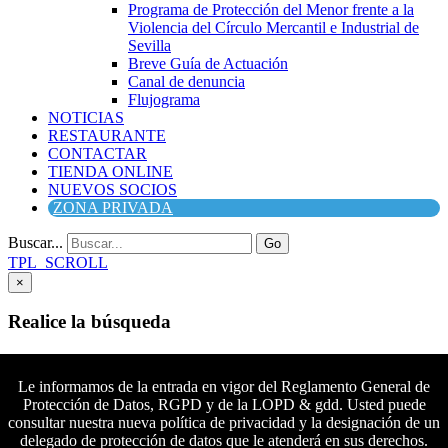
Programa de Protección del Menor frente a la
Violencia del Círculo Mercantil e Industrial de
Sevilla
Breve Guía de Actuación
Canal de denuncia
Flujograma
NOTICIAS
RESTAURANTE
CONTACTAR
TIENDA ONLINE
NUEVOS SOCIOS
ZONA PRIVADA
Buscar...
Go
TPL_SCROLL
×
Realice la búsqueda
Buscar
Buscar
Le informamos de la entrada en vigor del Reglamento General de
Protección de Datos, RGPD y de la LOPD & gdd. Usted puede
Síguenos en Facebook
consultar nuestra nueva política de privacidad y la designación de un
Síguenos en Twitter
delegado de protección de datos que le atenderá en sus derechos.