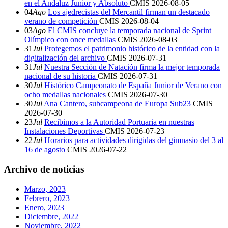
en el Andaluz Junior y Absoluto
CMIS
2026-08-05
04
Ago
Los ajedrecistas del Mercantil firman un destacado
verano de competición
CMIS
2026-08-04
03
Ago
El CMIS concluye la temporada nacional de Sprint
Olímpico con once medallas
CMIS
2026-08-03
31
Jul
Protegemos el patrimonio histórico de la entidad con la
digitalización del archivo
CMIS
2026-07-31
31
Jul
Nuestra Sección de Natación firma la mejor temporada
nacional de su historia
CMIS
2026-07-31
30
Jul
Histórico Campeonato de España Junior de Verano con
ocho medallas nacionales
CMIS
2026-07-30
30
Jul
Ana Cantero, subcampeona de Europa Sub23
CMIS
2026-07-30
23
Jul
Recibimos a la Autoridad Portuaria en nuestras
Instalaciones Deportivas
CMIS
2026-07-23
22
Jul
Horarios para actividades dirigidas del gimnasio del 3 al
16 de agosto
CMIS
2026-07-22
Archivo de noticias
Marzo, 2023
Febrero, 2023
Enero, 2023
Diciembre, 2022
Noviembre, 2022