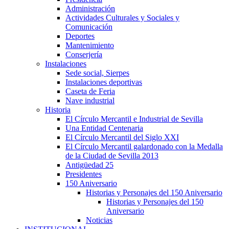
Administración
Actividades Culturales y Sociales y
Comunicación
Deportes
Mantenimiento
Conserjería
Instalaciones
Sede social, Sierpes
Instalaciones deportivas
Caseta de Feria
Nave industrial
Historia
El Círculo Mercantil e Industrial de Sevilla
Una Entidad Centenaria
El Círculo Mercantil del Siglo XXI
El Círculo Mercantil galardonado con la Medalla
de la Ciudad de Sevilla 2013
Antigüedad 25
Presidentes
150 Aniversario
Historias y Personajes del 150 Aniversario
Historias y Personajes del 150
Aniversario
Noticias