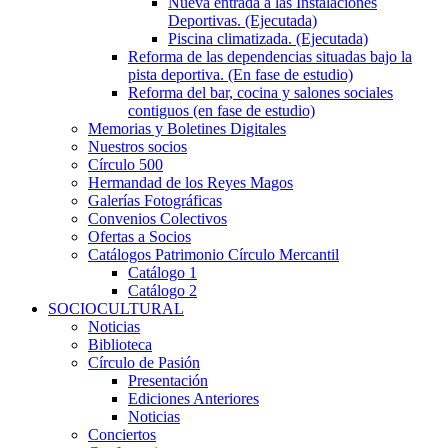
Nueva entrada a las Instalaciones
Deportivas. (Ejecutada)
Piscina climatizada. (Ejecutada)
Reforma de las dependencias situadas bajo la
pista deportiva. (En fase de estudio)
Reforma del bar, cocina y salones sociales
contiguos (en fase de estudio)
Memorias y Boletines Digitales
Nuestros socios
Círculo 500
Hermandad de los Reyes Magos
Galerías Fotográficas
Convenios Colectivos
Ofertas a Socios
Catálogos Patrimonio Círculo Mercantil
Catálogo 1
Catálogo 2
SOCIOCULTURAL
Noticias
Biblioteca
Círculo de Pasión
Presentación
Ediciones Anteriores
Noticias
Conciertos