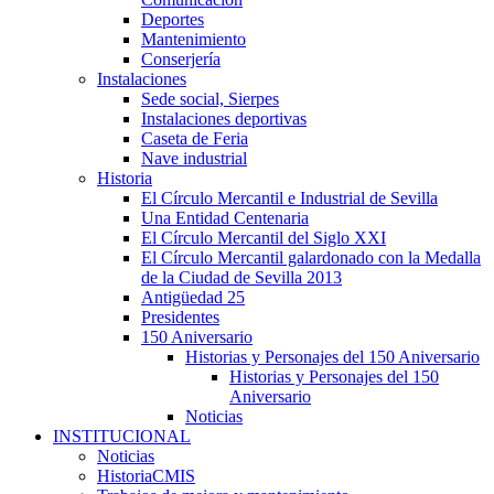
Deportes
Mantenimiento
Conserjería
Instalaciones
Sede social, Sierpes
Instalaciones deportivas
Caseta de Feria
Nave industrial
Historia
El Círculo Mercantil e Industrial de Sevilla
Una Entidad Centenaria
El Círculo Mercantil del Siglo XXI
El Círculo Mercantil galardonado con la Medalla
de la Ciudad de Sevilla 2013
Antigüedad 25
Presidentes
150 Aniversario
Historias y Personajes del 150 Aniversario
Historias y Personajes del 150
Aniversario
Noticias
INSTITUCIONAL
Noticias
HistoriaCMIS