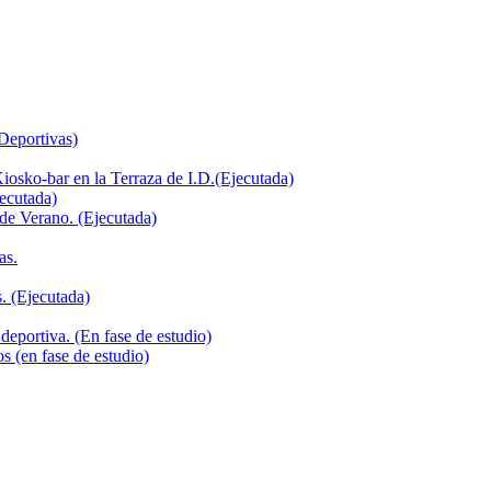
 Deportivas)
iosko-bar en la Terraza de I.D.(Ejecutada)
jecutada)
de Verano. (Ejecutada)
as.
. (Ejecutada)
deportiva. (En fase de estudio)
s (en fase de estudio)