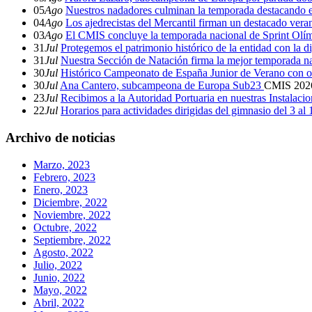
05
Ago
Nuestros nadadores culminan la temporada destacando 
04
Ago
Los ajedrecistas del Mercantil firman un destacado ver
03
Ago
El CMIS concluye la temporada nacional de Sprint Olí
31
Jul
Protegemos el patrimonio histórico de la entidad con la d
31
Jul
Nuestra Sección de Natación firma la mejor temporada na
30
Jul
Histórico Campeonato de España Junior de Verano con o
30
Jul
Ana Cantero, subcampeona de Europa Sub23
CMIS
202
23
Jul
Recibimos a la Autoridad Portuaria en nuestras Instalaci
22
Jul
Horarios para actividades dirigidas del gimnasio del 3 al
Archivo de noticias
Marzo, 2023
Febrero, 2023
Enero, 2023
Diciembre, 2022
Noviembre, 2022
Octubre, 2022
Septiembre, 2022
Agosto, 2022
Julio, 2022
Junio, 2022
Mayo, 2022
Abril, 2022