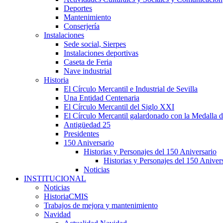
Deportes
Mantenimiento
Conserjería
Instalaciones
Sede social, Sierpes
Instalaciones deportivas
Caseta de Feria
Nave industrial
Historia
El Círculo Mercantil e Industrial de Sevilla
Una Entidad Centenaria
El Círculo Mercantil del Siglo XXI
El Círculo Mercantil galardonado con la Medalla d
Antigüedad 25
Presidentes
150 Aniversario
Historias y Personajes del 150 Aniversario
Historias y Personajes del 150 Aniver
Noticias
INSTITUCIONAL
Noticias
HistoriaCMIS
Trabajos de mejora y mantenimiento
Navidad