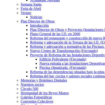
Actualidad Navidad
Semana Santa
Feria de Abril
Verano
Noticias
Plan Director de Obras
Introducción
Plan Director de Obras y Proyectos (Instalaciones
Plano General de las I.D. en 2006
Reforma del restaurante y construcción de nuevo K
Reforma y adecuación de la Terraza de las I.D. (E
Reforma y adecuación a normativa de las Piscinas 
Nuevo Centro de Transformación (Ejecutado)
Proyecto de Reforma de las Instalaciones Deportiv
Edificio Polivalente (Ejecutada)
Nueva entrada a las Instalaciones Deportivas
Piscina climatizada. (Ejecutada)
Reforma de las dependencias situadas bajo la pista 
Reforma del bar, cocina y salones sociales contiguo
Memorias y Boletines Digitales
Nuestros socios
Círculo 500
Hermandad de los Reyes Magos
Galerías Fotográficas
Convenios Colectivos