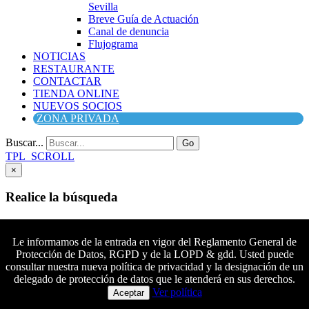
Sevilla
Breve Guía de Actuación
Canal de denuncia
Flujograma
NOTICIAS
RESTAURANTE
CONTACTAR
TIENDA ONLINE
NUEVOS SOCIOS
ZONA PRIVADA
Buscar...
Go
TPL_SCROLL
×
Realice la búsqueda
Buscar
Buscar
Le informamos de la entrada en vigor del Reglamento General de
Protección de Datos, RGPD y de la LOPD & gdd. Usted puede
Síguenos en Facebook
consultar nuestra nueva política de privacidad y la designación de un
Síguenos en Twitter
delegado de protección de datos que le atenderá en sus derechos.
Colaboradores principales
Síguenos en YouTube
Ver política
Aceptar
Síguenos en instagram