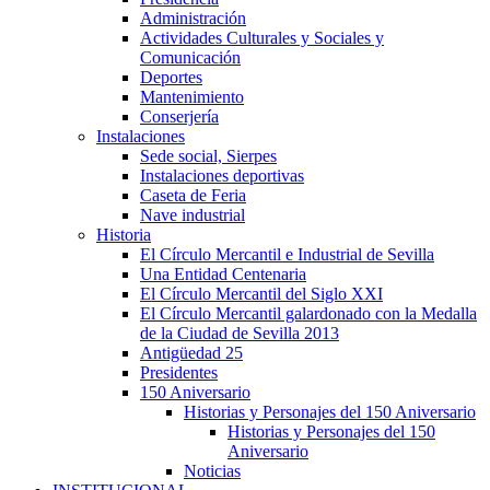
Administración
Actividades Culturales y Sociales y
Comunicación
Deportes
Mantenimiento
Conserjería
Instalaciones
Sede social, Sierpes
Instalaciones deportivas
Caseta de Feria
Nave industrial
Historia
El Círculo Mercantil e Industrial de Sevilla
Una Entidad Centenaria
El Círculo Mercantil del Siglo XXI
El Círculo Mercantil galardonado con la Medalla
de la Ciudad de Sevilla 2013
Antigüedad 25
Presidentes
150 Aniversario
Historias y Personajes del 150 Aniversario
Historias y Personajes del 150
Aniversario
Noticias