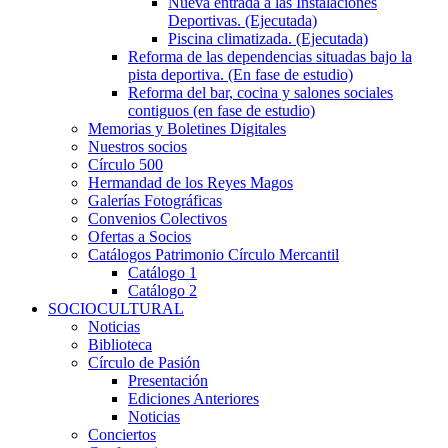
Nueva entrada a las Instalaciones
Deportivas. (Ejecutada)
Piscina climatizada. (Ejecutada)
Reforma de las dependencias situadas bajo la
pista deportiva. (En fase de estudio)
Reforma del bar, cocina y salones sociales
contiguos (en fase de estudio)
Memorias y Boletines Digitales
Nuestros socios
Círculo 500
Hermandad de los Reyes Magos
Galerías Fotográficas
Convenios Colectivos
Ofertas a Socios
Catálogos Patrimonio Círculo Mercantil
Catálogo 1
Catálogo 2
SOCIOCULTURAL
Noticias
Biblioteca
Círculo de Pasión
Presentación
Ediciones Anteriores
Noticias
Conciertos