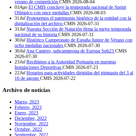
verano de competición
CMIS
2026-08-04
03
Ago
El CMIS concluye la temporada nacional de Sprint
Olímpico con once medallas
CMIS
2026-08-03
31
Jul
Protegemos el patrimonio histórico de la entidad con la
digitalización del archivo
CMIS
2026-07-31
31
Jul
Nuestra Sección de Natación firma la mejor temporada
nacional de su historia
CMIS
2026-07-31
30
Jul
Histórico Campeonato de España Junior de Verano con
ocho medallas nacionales
CMIS
2026-07-30
30
Jul
Ana Cantero, subcampeona de Europa Sub23
CMIS
2026-07-30
23
Jul
Recibimos a la Autoridad Portuaria en nuestras
Instalaciones Deportivas
CMIS
2026-07-23
22
Jul
Horarios para actividades dirigidas del gimnasio del 3 al
16 de agosto
CMIS
2026-07-22
Archivo de noticias
Marzo, 2023
Febrero, 2023
Enero, 2023
Diciembre, 2022
Noviembre, 2022
Octubre, 2022
Septiembre, 2022