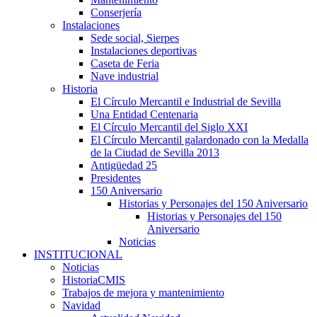
Conserjería
Instalaciones
Sede social, Sierpes
Instalaciones deportivas
Caseta de Feria
Nave industrial
Historia
El Círculo Mercantil e Industrial de Sevilla
Una Entidad Centenaria
El Círculo Mercantil del Siglo XXI
El Círculo Mercantil galardonado con la Medalla
de la Ciudad de Sevilla 2013
Antigüedad 25
Presidentes
150 Aniversario
Historias y Personajes del 150 Aniversario
Historias y Personajes del 150
Aniversario
Noticias
INSTITUCIONAL
Noticias
HistoriaCMIS
Trabajos de mejora y mantenimiento
Navidad