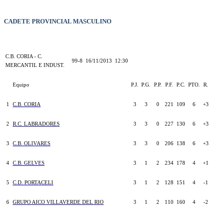
CADETE PROVINCIAL MASCULINO
C.B. CORIA - C.
99-8
16/11/2013
12:30
MERCANTIL E INDUST.
Equipo
P.J.
P.G.
P.P.
P.F.
P.C.
PTO.
R.
1
C.B. CORIA
3
3
0
221
109
6
+3
2
R.C. LABRADORES
3
3
0
227
130
6
+3
3
C.B. OLIVARES
3
3
0
206
138
6
+3
4
C.B. GELVES
3
1
2
234
178
4
+1
5
C.D. PORTACELI
3
1
2
128
151
4
-1
6
GRUPO AICO VILLAVERDE DEL RIO
3
1
2
110
160
4
-2