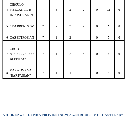
CÍRCULO
4
MERCANTIL E
7
3
2
2
0
11
0
INDUSTRIAL "A"
5
CDA BRENES "A"
7
2
3
2
0
9
0
6
CAS PETROSIAN
7
1
2
4
0
5
0
GRUPO
7
AJEDRECISTICO
7
1
2
4
0
5
0
ALEPH "A"
P.A.OROMANA
8
7
1
1
5
0
4
0
"BAR FABIAN"
AJEDREZ – SEGUNDA PROVINCIAL “B” – CÍRCULO MERCANTIL “B”