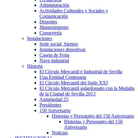
Administración
Actividades Culturales y Sociales y
Comunicación
Deportes
Mantenimiento
Conserjería
Instalaciones
Sede social, Sierpes
Instalaciones deportivas
Caseta de Feria
Nave industrial
Historia
El Círculo Mercantil e Industrial de Sevilla
Una Entidad Centenaria
El Círculo Mercantil del Siglo XXI
El Círculo Mercantil galardonado con la Medalla
de la Ciudad de Sevilla 2013
Antigüedad 25
Presidentes
150 Aniversario
Historias y Personajes del 150 Aniversario
Historias y Personajes del 150
Aniversario
Noticias