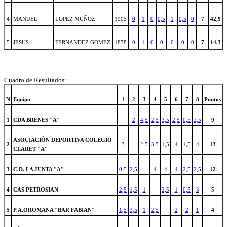
4
MANUEL
LOPEZ MUÑOZ
1905
0
1
0
0,5
1
0,5
0
7
42,9
5
JESUS
FERNANDEZ GOMEZ
1878
0
1
0
0
0
0
0
7
14,3
Cuadro de Resultados:
N
Equipo
1
2
3
4
5
6
7
8
Puntos
1
CDA BRENES "A"
2
4,5
2,5
3,5
2,5
0,5
2,5
9
ASOCIACIÓN DEPORTIVA COLEGIO
2
3
2,5
3,5
1,5
4
1,5
4
13
CLARET "A"
3
C.D. LA JUNTA "A"
0,5
2,5
4
4
4
2,5
2,5
12
4
CAS PETROSIAN
2,5
1,5
1
2,5
1
0,5
3
5
5
P.A.OROMANA "BAR FABIAN"
1,5
3,5
1
2,5
2
2
1
4