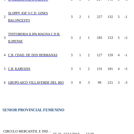
SLOPPY JOE´S C.D. GINES
2
3
2
1
227
132
5
-1
BALONCESTO
TINTORERIA ILIPA MAGNA C.D.B.
3
3
2
1
185
153
5
+1
ILIPENSE
4
C.B. CDAD. DE DOS HERMANAS
3
1
2
127
159
4
-1
5
C.B. KARVANS
3
1
2
131
181
4
+1
6
GRUPO AICO VILLAVERDE DEL RIO
3
0
3
99
221
3
-3
SENIOR PROVINCIAL FEMENINO
CIRCULO MERCANTIL E IND. -