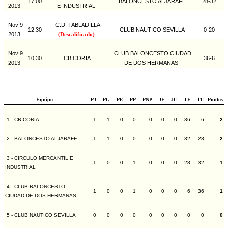
17:00
BALONCESTO ALJARAFE
28-32
2013
E INDUSTRIAL
Nov 9
C.D. TABLADILLA
12:30
CLUB NAUTICO SEVILLA
0-20
2013
(Descalificado)
Nov 9
CLUB BALONCESTO CIUDAD
10:30
CB CORIA
36-6
2013
DE DOS HERMANAS
Equipo
PJ
PG
PE
PP
PNP
JF
JC
TF
TC
Puntos
1 - CB CORIA
1
1
0
0
0
0
0
36
6
2
2 - BALONCESTO ALJARAFE
1
1
0
0
0
0
0
32
28
2
3 - CIRCULO MERCANTIL E
1
0
0
1
0
0
0
28
32
1
INDUSTRIAL
4 - CLUB BALONCESTO
1
0
0
1
0
0
0
6
36
1
CIUDAD DE DOS HERMANAS
5 - CLUB NAUTICO SEVILLA
0
0
0
0
0
0
0
0
0
0