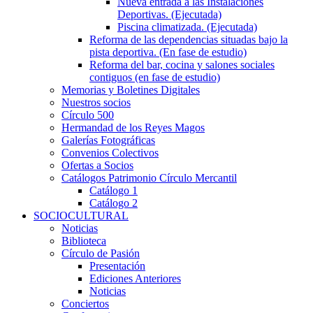
Nueva entrada a las Instalaciones
Deportivas. (Ejecutada)
Piscina climatizada. (Ejecutada)
Reforma de las dependencias situadas bajo la
pista deportiva. (En fase de estudio)
Reforma del bar, cocina y salones sociales
contiguos (en fase de estudio)
Memorias y Boletines Digitales
Nuestros socios
Círculo 500
Hermandad de los Reyes Magos
Galerías Fotográficas
Convenios Colectivos
Ofertas a Socios
Catálogos Patrimonio Círculo Mercantil
Catálogo 1
Catálogo 2
SOCIOCULTURAL
Noticias
Biblioteca
Círculo de Pasión
Presentación
Ediciones Anteriores
Noticias
Conciertos