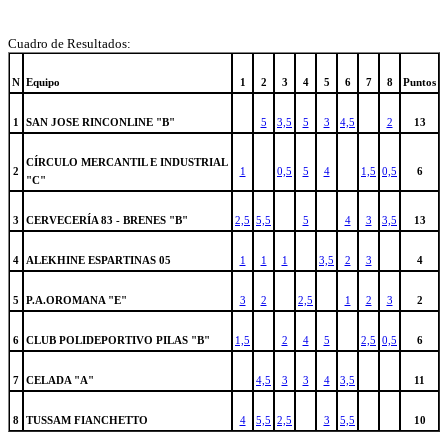
Cuadro de Resultados:
N
Equipo
1
2
3
4
5
6
7
8
Puntos
1
SAN JOSE RINCONLINE "B"
5
3,5
5
3
4,5
2
13
CÍRCULO MERCANTIL E INDUSTRIAL
2
1
0,5
5
4
1,5
0,5
6
"C"
3
CERVECERÍA 83 - BRENES "B"
2,5
5,5
5
4
3
3,5
13
4
ALEKHINE ESPARTINAS 05
1
1
1
3,5
2
3
4
5
P.A.OROMANA "E"
3
2
2,5
1
2
3
2
6
CLUB POLIDEPORTIVO PILAS "B"
1,5
2
4
5
2,5
0,5
6
7
CELADA "A"
4,5
3
3
4
3,5
11
8
TUSSAM FIANCHETTO
4
5,5
2,5
3
5,5
10