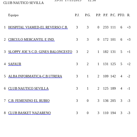
55-31
17/11/2013
12:30
CLUB NAUTICO SEVILLA
Equipo
P.J.
P.G.
P.P.
P.F.
P.C.
PTO.
R.
1
HOSPITAL VIAMED-EL REVERSO C.B.
3
3
0
233
111
6
+3
2
CIRCULO MERCANTIL E IND.
3
3
0
172
101
6
+3
3
SLOPPY JOE´S C.D. GINES BALONCESTO
3
2
1
182
131
5
+1
4
SAFAUR
3
2
1
131
125
5
+2
5
ALBA INFORMATICA-C.B.UTRERA
3
1
2
109
142
4
-2
6
CLUB NAUTICO SEVILLA
3
1
2
125
189
4
-1
7
C.B. FEMENINO EL RUBIO
3
0
3
136
205
3
-3
8
CLUB BASKET NAZARENO
3
0
3
110
194
3
-3