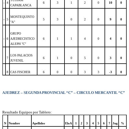
TUSSAM
-
4
6
3
1
2
0
10
0
CAPABLANCA
MONTEQUINTO
-
5
5
3
0
2
0
9
0
"A"
GRUPO
-
6
AJEDRECISTICO
6
1
1
4
0
4
0
ALEPH "C"
LOS PALACIOS
7
6
1
0
5
0
3
0
JUVENIL
8
CAS FISCHER
6
0
0
3
3
-3
0
AJEDREZ – SEGUNDA PROVINCIAL “C” – CIRCULO MERCANTIL “C”
Resultado Equipos por Tablero:
N
Nombre
Apellidos
EloA
1
2
3
4
5
6
7
Jug
%