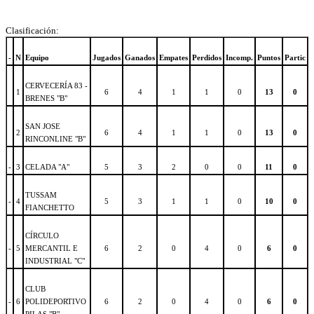
Clasificación:
-
N
Equipo
Jugados
Ganados
Empates
Perdidos
Incomp.
Puntos
Partic
CERVECERÍA 83 -
1
6
4
1
1
0
13
0
BRENES "B"
SAN JOSE
2
6
4
1
1
0
13
0
RINCONLINE "B"
-
3
CELADA "A"
5
3
2
0
0
11
0
TUSSAM
-
4
5
3
1
1
0
10
0
FIANCHETTO
CÍRCULO
-
5
MERCANTIL E
6
2
0
4
0
6
0
INDUSTRIAL "C"
CLUB
-
6
POLIDEPORTIVO
6
2
0
4
0
6
0