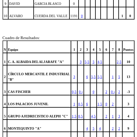
9
DAVID
GARCIA BLASCO
0
10
ALVARO
CUERDA DEL VALLE
1191
0
1
0
Cuadro de Resultados:
N
Equipo
1
2
3
4
5
6
7
8
Puntos
1
C. A. ALBAIDA DEL ALJARAFE "A"
3
5,5
5
4,5
2,5
10
CÍRCULO MERCANTIL E INDUSTRIAL
2
3
6
5,5
5,5
1
5
13
"B"
3
CAS FISCHER
0,5
0 i
0
2
0 i
2
-3
4
LOS PALACIOS JUVENIL
1
0,5
6
1,5
0
2
3
5
GRUPO AJEDRECISTICO ALEPH "C"
1,5
0,5
4,5
2
1
3
4
6
MONTEQUINTO "A"
4
5
4
2
2
9