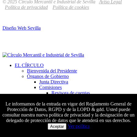
© 2025 Círculo Mercantil e Industrial de Sevilla
Aviso Legal
Política de privacidad
Política de cookies
Diseño Web Sevilla
EL CÍRCULO
Bienvenida del Presidente
Órganos de Gobierno
Junta Directiva
Comisiones
Revisora de cuentas
De disciplina
Admisión de socios
Le informamos de la entrada en vigor del Reglamento General de
Comisión de socios
Protección de Datos, RGPD y de la LOPD & gdd. Usted puede
Comisión de apelación
consultar nuestra nueva política de privacidad y la designación de un
Estatutos
delegado de protección de datos que le atenderá en sus derechos.
Colaboradores principales
Estatutos del Círculo Mercantil e Industrial de
Ver política
Aceptar
Sevilla
Estatutos de la Sección Deportiva del Círculo