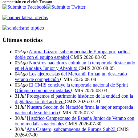
competirán en el club Tussam.
Últimas noticias
05
Ago
Aurora Lázaro, subcampeona de Europa por partida
doble con el equipo español
CMIS
2026-08-05
05
Ago
Nuestros nadadores culminan la temporada destacando
en el Andaluz Junior y Absoluto
CMIS
2026-08-05
04
Ago
Los ajedrecistas del Mercantil firman un destacado
verano de competición
CMIS
2026-08-04
03
Ago
El CMIS concluye la temporada nacional de Sprint
Olímpico con once medallas
CMIS
2026-08-03
31
Jul
Protegemos el patrimonio histórico de la entidad con la
digitalización del archivo
CMIS
2026-07-31
31
Jul
Nuestra Sección de Natación firma la mejor temporada
nacional de su historia
CMIS
2026-07-31
30
Jul
Histórico Campeonato de España Junior de Verano con
ocho medallas nacionales
CMIS
2026-07-30
30
Jul
Ana Cantero, subcampeona de Europa Sub23
CMIS
2026-07-30