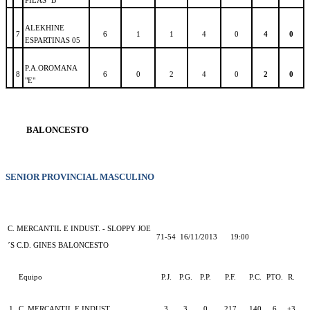
PILAS "B"
ALEKHINE
7
6
1
1
4
0
4
0
ESPARTINAS 05
P.A.OROMANA
8
6
0
2
4
0
2
0
"E"
BALONCESTO
SENIOR PROVINCIAL MASCULINO
C. MERCANTIL E INDUST. - SLOPPY JOE
71-54
16/11/2013
19:00
´S C.D. GINES BALONCESTO
Equipo
P.J.
P.G.
P.P.
P.F.
P.C.
PTO.
R.
1
C. MERCANTIL E INDUST.
3
3
0
217
140
6
+3