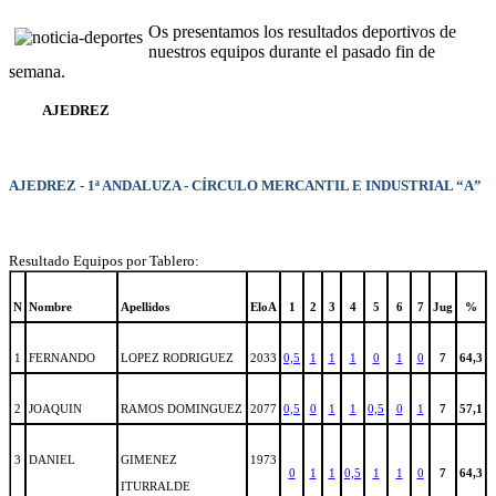
Os presentamos los resultados deportivos de
nuestros equipos durante el pasado fin de
semana.
AJEDREZ
AJEDREZ - 1ª ANDALUZA - CÍRCULO MERCANTIL E INDUSTRIAL “A”
Resultado Equipos por Tablero:
N
Nombre
Apellidos
EloA
1
2
3
4
5
6
7
Jug
%
1
FERNANDO
LOPEZ RODRIGUEZ
2033
0,5
1
1
1
0
1
0
7
64,3
2
JOAQUIN
RAMOS DOMINGUEZ
2077
0,5
0
1
1
0,5
0
1
7
57,1
3
DANIEL
GIMENEZ
1973
0
1
1
0,5
1
1
0
7
64,3
ITURRALDE