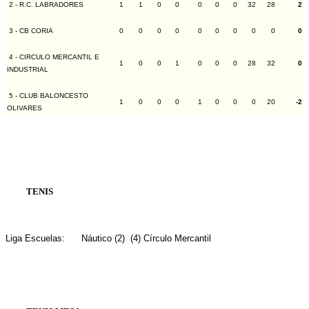
2 - R.C. LABRADORES
1
1
0
0
0
0
0
32
28
2
3 - CB CORIA
0
0
0
0
0
0
0
0
0
0
4 - CIRCULO MERCANTIL E
1
0
0
1
0
0
0
28
32
0
INDUSTRIAL
5 - CLUB BALONCESTO
1
0
0
0
1
0
0
0
20
-2
OLIVARES
TENIS
Liga Escuelas:
Náutico (2)  (4) Círculo Mercantil