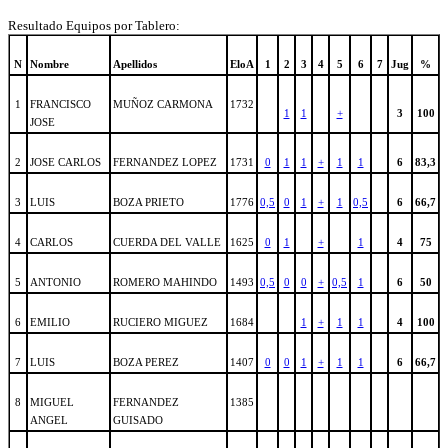
Resultado Equipos por Tablero:
N
Nombre
Apellidos
EloA
1
2
3
4
5
6
7
Jug
%
1
FRANCISCO
MUÑOZ CARMONA
1732
1
1
+
3
100
JOSE
2
JOSE CARLOS
FERNANDEZ LOPEZ
1731
0
1
1
+
1
1
6
83,3
3
LUIS
BOZA PRIETO
1776
0,5
0
1
+
1
0,5
6
66,7
4
CARLOS
CUERDA DEL VALLE
1625
0
1
+
1
4
75
5
ANTONIO
ROMERO MAHINDO
1493
0,5
0
0
+
0,5
1
6
50
6
EMILIO
RUCIERO MIGUEZ
1684
1
+
1
1
4
100
7
LUIS
BOZA PEREZ
1407
0
0
1
+
1
1
6
66,7
8
MIGUEL
FERNANDEZ
1385
ANGEL
GUISADO