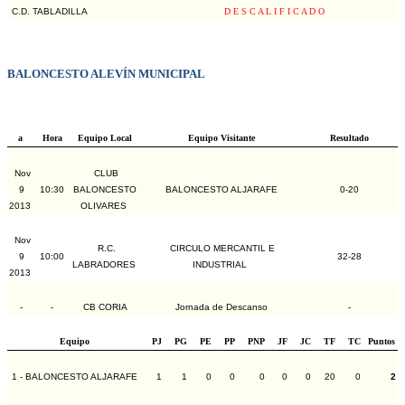
C.D. TABLADILLA
D E S C A L I F I C A D O
BALONCESTO ALEVÍN MUNICIPAL
a
Hora
Equipo Local
Equipo Visitante
Resultado
Nov
CLUB
9
10:30
BALONCESTO
BALONCESTO ALJARAFE
0-20
2013
OLIVARES
Nov
R.C.
CIRCULO MERCANTIL E
9
10:00
32-28
LABRADORES
INDUSTRIAL
2013
-
-
CB CORIA
Jornada de Descanso
-
Equipo
PJ
PG
PE
PP
PNP
JF
JC
TF
TC
Puntos
1 - BALONCESTO ALJARAFE
1
1
0
0
0
0
0
20
0
2