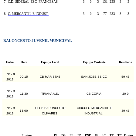
7
C.D. SIDERAL-ESC. FRANCESAS
3
0
3
131
235
3
-3
8
C. MERCANTIL E INDUST.
3
0
3
77
233
3
-3
BALONCESTO JUVENIL MUNICIPAL
Fecha
Hora
Equipo Local
Equipo Visitante
Resultado
Nov 8
20:15
CB MARISTAS
SAN JOSE SS.CC
59-45
2013
Nov 9
11:30
TRIANA A.S.
CB CORIA
20-0
2013
Nov 9
CLUB BALONCESTO
CIRCULO MERCANTIL E
13:00
49-46
2013
OLIVARES
INDUSTRIAL
Equipo
PJ
PG
PE
PP
PNP
JF
JC
TF
TC
Puntos