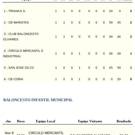
1 - TRIANA A.S.
1
1
0
0
0
0
0
20
0
2
2 - CB MARISTAS
1
1
0
0
0
0
0
59
45
2
3 - CLUB BALONCESTO
1
1
0
0
0
0
0
49
46
2
OLIVARES
4 - CIRCULO MERCANTIL E
1
0
0
1
0
0
0
46
49
1
INDUSTRIAL
5 - SAN JOSE SS.CC
1
0
0
1
0
0
0
45
59
1
6 - CB CORIA
1
0
0
1
0
0
0
0
20
0
BALONCESTO INFANTIL MUNICIPAL
cha
Hora
Equipo Local
Equipo Visitante
Resultado
Nov 8
CIRCULO MERCANTIL