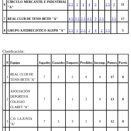
CÍRCULO MERCANTIL E INDUSTRIAL
6
2,5
1
1
4
3
2,5
3
11
"A"
7
REAL CLUB DE TENIS BETIS "A"
4,5
3,5
2,5
4,5
3
2,5
3,5
17
8
GRUPO AJEDRECISTICO ALEPH "A"
2,5
1
2,5
2
4
2
1,5
5
Clasificación:
N
Equipo
Jugados
Ganados
Empates
Perdidos
Incomp.
Puntos
Partic
REAL CLUB DE
1
7
5
2
0
0
17
0
TENIS BETIS "A"
ASOCIACIÓN
DEPORTIVA
2
7
4
1
2
0
13
0
COLEGIO
CLARET "A"
C.D. LA JUNTA
3
7
3
3
1
0
12
0
"A"