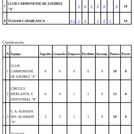
CLUB CARMONENSE DE AJEDREZ
7
5
6
3
5
4
4
18
"A"
8
TUSSAM CAPABLANCA
3,5
1
4
3
4
2
10
Clasificación:
-
N
Equipo
Jugados
Ganados
Empates
Perdidos
Incomp.
Puntos
Partic
CLUB
1
CARMONENSE
6
6
0
0
0
18
0
DE AJEDREZ "A"
CÍRCULO
2
MERCANTIL E
6
4
1
1
0
13
0
INDUSTRIAL "B"
C. A. ALBAIDA
-
3
DEL ALJARAFE
5
3
1
1
0
10
0
"A"