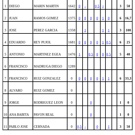
1
DIEGO
MARIN MARTIN
1642
0
-
0,5
+
3
50
2
JUAN
RAMOS GOMEZ
1375
0
0
0
0
1
0
6
16,7
3
JOSE
PEREZ GARCIA
1358
1
1
1
3
100
4
EDUARDO
REY PUJOL
1681
0
0
0
0
1
0,5
6
25
5
ANTONIO
MARTINEZ EGEA
1476
1
0,5
0
0
0,5
5
40
6
FRANCISCO
MADRUGA DIEGO
1289
7
FRANCISCO
RUIZ GONZALEZ
0
0
0
0
0
1
1
6
33,3
8
ALVARO
RUIZ GOMEZ
0
9
JORGE
RODRIGUEZ LEON
0
0
1
0
10
ANA BABITA
PAVON REAL
0
0
1
0
11
PABLO JOSE
CERNADA
0
0,5
-
0
1
3
50