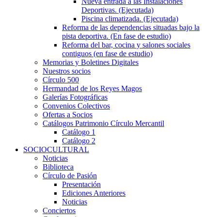
Nueva entrada a las Instalaciones
Deportivas. (Ejecutada)
Piscina climatizada. (Ejecutada)
Reforma de las dependencias situadas bajo la
pista deportiva. (En fase de estudio)
Reforma del bar, cocina y salones sociales
contiguos (en fase de estudio)
Memorias y Boletines Digitales
Nuestros socios
Círculo 500
Hermandad de los Reyes Magos
Galerías Fotográficas
Convenios Colectivos
Ofertas a Socios
Catálogos Patrimonio Círculo Mercantil
Catálogo 1
Catálogo 2
SOCIOCULTURAL
Noticias
Biblioteca
Círculo de Pasión
Presentación
Ediciones Anteriores
Noticias
Conciertos