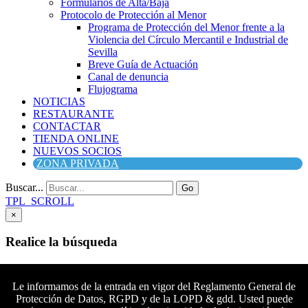
Formularios de Alta/Baja
Protocolo de Protección al Menor
Programa de Protección del Menor frente a la
Violencia del Círculo Mercantil e Industrial de
Sevilla
Breve Guía de Actuación
Canal de denuncia
Flujograma
NOTICIAS
RESTAURANTE
CONTACTAR
TIENDA ONLINE
NUEVOS SOCIOS
ZONA PRIVADA
Buscar...
Go
TPL_SCROLL
×
Realice la búsqueda
Buscar
Buscar
Le informamos de la entrada en vigor del Reglamento General de
Protección de Datos, RGPD y de la LOPD & gdd. Usted puede
Síguenos en Facebook