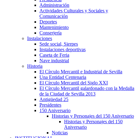
Administración
Actividades Culturales y Sociales y
Comunicación
Deportes
Mantenimiento
Conserjería
Instalaciones
Sede social, Sierpes
Instalaciones deportivas
Caseta de Feria
Nave industrial
Historia
El Círculo Mercantil e Industrial de Sevilla
Una Entidad Centenaria
El Círculo Mercantil del Siglo XXI
El Círculo Mercantil galardonado con la Medalla
de la Ciudad de Sevilla 2013
Antigüedad 25
Presidentes
150 Aniversario
Historias y Personajes del 150 Aniversario
Historias y Personajes del 150
Aniversario
Noticias