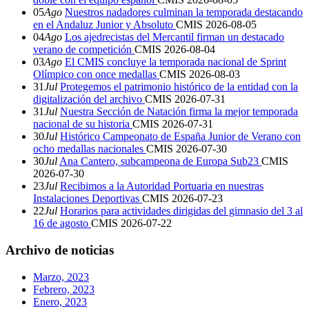
05
Ago
Nuestros nadadores culminan la temporada destacando
en el Andaluz Junior y Absoluto
CMIS
2026-08-05
04
Ago
Los ajedrecistas del Mercantil firman un destacado
verano de competición
CMIS
2026-08-04
03
Ago
El CMIS concluye la temporada nacional de Sprint
Olímpico con once medallas
CMIS
2026-08-03
31
Jul
Protegemos el patrimonio histórico de la entidad con la
digitalización del archivo
CMIS
2026-07-31
31
Jul
Nuestra Sección de Natación firma la mejor temporada
nacional de su historia
CMIS
2026-07-31
30
Jul
Histórico Campeonato de España Junior de Verano con
ocho medallas nacionales
CMIS
2026-07-30
30
Jul
Ana Cantero, subcampeona de Europa Sub23
CMIS
2026-07-30
23
Jul
Recibimos a la Autoridad Portuaria en nuestras
Instalaciones Deportivas
CMIS
2026-07-23
22
Jul
Horarios para actividades dirigidas del gimnasio del 3 al
16 de agosto
CMIS
2026-07-22
Archivo de noticias
Marzo, 2023
Febrero, 2023
Enero, 2023