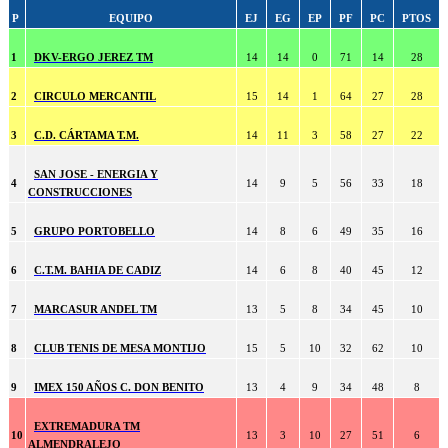
P
EQUIPO
EJ
EG
EP
PF
PC
PTOS
1
DKV-ERGO JEREZ TM
14
14
0
71
14
28
2
CIRCULO MERCANTIL
15
14
1
64
27
28
3
C.D. CÁRTAMA T.M.
14
11
3
58
27
22
SAN JOSE - ENERGIA Y
4
14
9
5
56
33
18
CONSTRUCCIONES
5
GRUPO PORTOBELLO
14
8
6
49
35
16
6
C.T.M. BAHIA DE CADIZ
14
6
8
40
45
12
7
MARCASUR ANDEL TM
13
5
8
34
45
10
8
CLUB TENIS DE MESA MONTIJO
15
5
10
32
62
10
9
IMEX 150 AÑOS C. DON BENITO
13
4
9
34
48
8
EXTREMADURA TM
10
13
3
10
27
51
6
ALMENDRALEJO