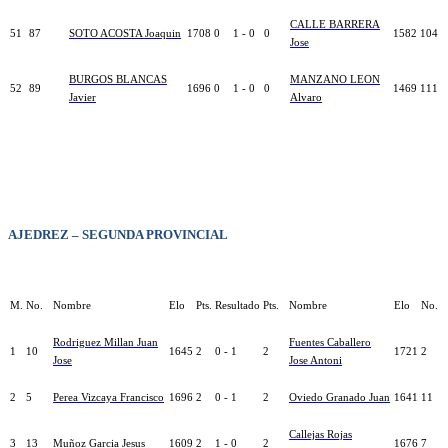
CALLE BARRERA
51
87
SOTO ACOSTA Joaquin
1708
0
1 - 0
0
1582
104
Jose
BURGOS BLANCAS
MANZANO LEON
52
89
1696
0
1 - 0
0
1469
111
Javier
Alvaro
AJEDREZ – SEGUNDA PROVINCIAL
M.
No.
Nombre
Elo
Pts.
Resultado
Pts.
Nombre
Elo
No.
Rodriguez Millan Juan
Fuentes Caballero
1
10
1645
2
0 - 1
2
1721
2
Jose
Jose Antoni
2
5
Perea Vizcaya Francisco
1696
2
0 - 1
2
Oviedo Granado Juan
1641
11
Callejas Rojas
3
13
Muñoz Garcia Jesus
1609
2
1 - 0
2
1676
7