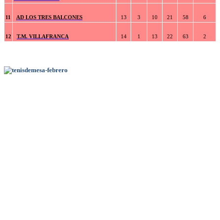
11
AD LOS TRES BALCONES
13
3
10
21
58
6
12
T.M. VILLAFRANCA
14
1
13
22
63
2