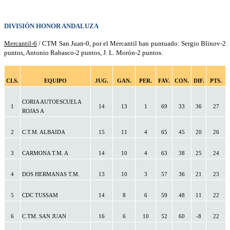
DIVISIÓN HONOR ANDALUZA
Mercantil-6
/ CTM San Juan-0, por el Mercantil han puntuado: Sergio Blinov-2
puntos, Antonio Rabasco-2 puntos, J. L. Morón-2 puntos.
CLS.
EQUIPO
JUG.
GAN.
PER.
FAV.
CON.
DIF.
PTS.
CORIA AUTOESCUELA
1
14
13
1
69
33
36
27
ROJAS A
2
C.T.M. ALBAIDA
15
11
4
65
45
20
26
3
CARMONA T.M. A
14
10
4
63
38
25
24
4
DOS HERMANAS T.M.
13
10
3
57
36
21
23
5
CDC TUSSAM
14
8
6
59
48
11
22
6
C.TM. SAN JUAN
16
6
10
52
60
-8
22