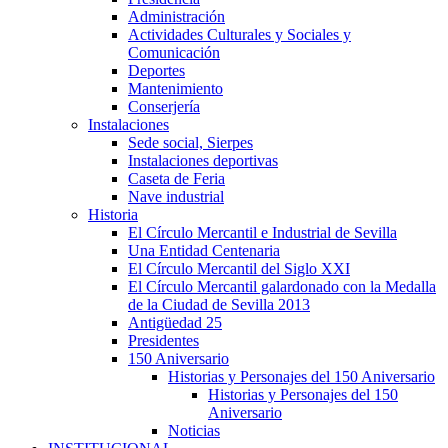
Administración
Actividades Culturales y Sociales y
Comunicación
Deportes
Mantenimiento
Conserjería
Instalaciones
Sede social, Sierpes
Instalaciones deportivas
Caseta de Feria
Nave industrial
Historia
El Círculo Mercantil e Industrial de Sevilla
Una Entidad Centenaria
El Círculo Mercantil del Siglo XXI
El Círculo Mercantil galardonado con la Medalla
de la Ciudad de Sevilla 2013
Antigüedad 25
Presidentes
150 Aniversario
Historias y Personajes del 150 Aniversario
Historias y Personajes del 150
Aniversario
Noticias