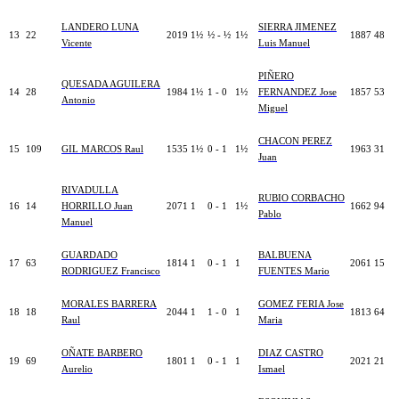
LANDERO LUNA
SIERRA JIMENEZ
13
22
2019
1½
½ - ½
1½
1887
48
Vicente
Luis Manuel
PIÑERO
QUESADA AGUILERA
14
28
1984
1½
1 - 0
1½
FERNANDEZ Jose
1857
53
Antonio
Miguel
CHACON PEREZ
15
109
GIL MARCOS Raul
1535
1½
0 - 1
1½
1963
31
Juan
RIVADULLA
RUBIO CORBACHO
16
14
HORRILLO Juan
2071
1
0 - 1
1½
1662
94
Pablo
Manuel
GUARDADO
BALBUENA
17
63
1814
1
0 - 1
1
2061
15
RODRIGUEZ Francisco
FUENTES Mario
MORALES BARRERA
GOMEZ FERIA Jose
18
18
2044
1
1 - 0
1
1813
64
Raul
Maria
OÑATE BARBERO
DIAZ CASTRO
19
69
1801
1
0 - 1
1
2021
21
Aurelio
Ismael