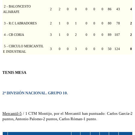
2 - BALONCESTO
2
2
0
0
0
0
0
86
43
4
ALJARAFE
3 - R.C LABRADORES
2
1
0
1
0
0
0
80
78
2
4 - CB CORIA
3
1
0
2
0
0
0
89
107
2
5 - CIRCULO MERCANTIL
3
0
0
3
0
0
0
50
124
0
E INDUSTRIAL
TENIS MESA
2º DIVISIÓN NACIONAL. GRUPO 10.
Mercantil-5
/ 1 CTM Montijo, por el Mercantil han puntuado: Carlos García-2
puntos, Antonio Palomo-2 puntos, Carlos Róman-1 punto.