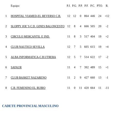
Equipo
P.J.
P.G.
P.P.
P.F.
P.C.
PTO.
R.
1
HOSPITAL VIAMED-EL REVERSO C.B.
12
12
0
864
446
24
+12
2
SLOPPY JOE´S C.D. GINES BALONCESTO
12
8
4
666
505
20
-2
3
CIRCULO MERCANTIL E IND.
11
8
3
517
404
19
+2
4
CLUB NAUTICO SEVILLA
12
7
5
605
615
19
+4
5
ALBA INFORMATICA-C.B.UTRERA
12
5
7
514
622
17
-2
6
SAFAUR
11
4
7
392
489
15
+1
7
CLUB BASKET NAZARENO
11
2
9
427
660
13
-1
8
C.B. FEMENINO EL RUBIO
11
0
11
420
664
11
-11
CADETE PROVINCIAL MASCULINO