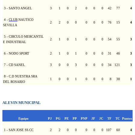
3 - SANTO ANGEL
3
1
0
2
0
0
0
42
77
4
4 -
CLUB
NAUTICO
2
2
0
0
0
0
0
76
15
4
SEVILLA
5 - CIRCULO MERCANTIL
2
1
0
1
0
0
0
54
55
3
E INDUSTRIAL
6 - NODO SPORT
2
1
0
1
0
0
0
31
46
3
7 - CD SANEL
3
0
0
3
0
0
0
34
121
3
8 - C.D NUESTRA SRA
1
0
0
1
0
0
0
8
38
1
DEL ROSARIO
ALEVIN MUNICIPAL
Equipo
PJ
PG
PE
PP
PNP
JF
JC
TF
TC
Puntos
1 - SAN JOSE SS.CC
2
2
0
0
0
0
0
107
60
4