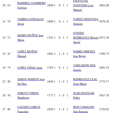
ESQUIVIAS
RAMIREZ GUERRERO
20
24
2009
1
0 - 1
1
QUINTERO Luis
1802
68
Enrique
Manuel
TORRES GONZALEZ
CORTES MONTOYA
21
70
1800
1
0 - 1
1
1976
29
Javier
Antonio
OVIEDO
MARIN MUÑOZ Jose
22
72
1791
1
0 - 1
1
RODRIGUEZ Miguel
1975
30
Maria
Angel
LOPEZ MUÑOZ
NARRO JIMENEZ
23
32
1962
1
1 - 0
1
1789
73
Manuel
Jose Reyes
COBA MONCADA
24
74
LOPEZ VIDAL Isaac
1785
1
0 - 1
1
1961
33
Jacinto
AMIGO MARTIN Juan
RODRIGUEZ LEAL
25
38
1940
1
1 - 0
1
1776
77
De Dios
Jesus Maria
SORUCO TIRINA
ALBA HUESCAR
26
76
1777
1
1 - 0
1
1937
39
Humberto
Pedro
LOZANO GARCIA
RIOS CAMACHO
27
40
1929
1
1 - 0
1
1720
85
Francisco
Jose Antonio