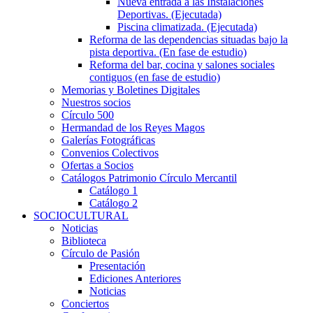
Nueva entrada a las Instalaciones
Deportivas. (Ejecutada)
Piscina climatizada. (Ejecutada)
Reforma de las dependencias situadas bajo la
pista deportiva. (En fase de estudio)
Reforma del bar, cocina y salones sociales
contiguos (en fase de estudio)
Memorias y Boletines Digitales
Nuestros socios
Círculo 500
Hermandad de los Reyes Magos
Galerías Fotográficas
Convenios Colectivos
Ofertas a Socios
Catálogos Patrimonio Círculo Mercantil
Catálogo 1
Catálogo 2
SOCIOCULTURAL
Noticias
Biblioteca
Círculo de Pasión
Presentación
Ediciones Anteriores
Noticias
Conciertos