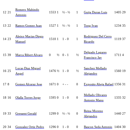
Romero Mahindo
12
21
1553
1
½ - ½
1
Guija Duran Luis
1405
29
Antonio
13
22
Ramos Gomez Juan
1527
1
½ - ½
1
Tong Ivan
1234
35
Aleixo Macias Diego
Rodriguez Del Cerro
14
23
1510
1
1 - 0
1
1119
37
Manuel
Ricardo
Delgado Lagares
15
39
Marca Ribert Alvaro
0
½
0 - 1
½
1711
4
Francisco Jav
Lucas Diaz Miguel
Sanchez Mellado
16
25
1476
½
1 - 0
½
1560
19
Angel
Alejandro
17
8
Gomez Alcaraz Jose
1671
0
+ - -
0
Exposito Abeja Rafael
1356
31
Mellado Olivares
18
16
Olalla Torres Jorge
1595
0
1 - 0
0
1335
32
Antonio Manu
Reina Moreno
19
33
Gressent Gerald
1299
0
½ - ½
0
1440
27
Alejandro
20
34
Gonzalez Ortiz Pedro
1296
0
1 - 0
0
Bascon Seda Antonio
1404
30