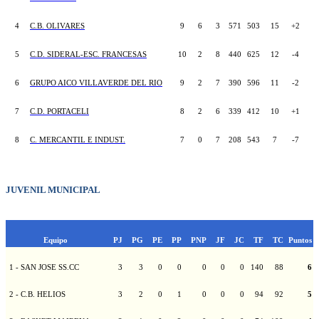
4
C.B. OLIVARES
9
6
3
571
503
15
+2
5
C.D. SIDERAL-ESC. FRANCESAS
10
2
8
440
625
12
-4
6
GRUPO AICO VILLAVERDE DEL RIO
9
2
7
390
596
11
-2
7
C.D. PORTACELI
8
2
6
339
412
10
+1
8
C. MERCANTIL E INDUST.
7
0
7
208
543
7
-7
JUVENIL MUNICIPAL
Equipo
PJ
PG
PE
PP
PNP
JF
JC
TF
TC
Puntos
1 - SAN JOSE SS.CC
3
3
0
0
0
0
0
140
88
6
2 - C.B. HELIOS
3
2
0
1
0
0
0
94
92
5