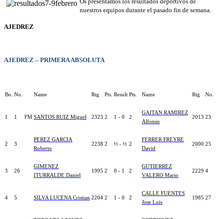
Os presentamos los resultados deportivos de
nuestros equipos durante el pasado fin de semana.
AJEDREZ
AJEDREZ – PRIMERA ABSOLUTA
Bo.
No.
Name
Rtg
Pts.
Result
Pts.
Name
Rtg
No.
GAITAN RAMIREZ
1
1
FM
SANTOS RUIZ Miguel
2323
2
1 - 0
2
2013
23
Alfonso
PEREZ GARCIA
FERRER FREYRE
2
3
2238
2
½ - ½
2
2000
25
Roberto
David
GIMENEZ
GUTIERREZ
3
26
1995
2
0 - 1
2
2229
4
ITURRALDE Daniel
VALERO Mario
CALLE FUENTES
4
5
SILVA LUCENA Cristian
2204
2
1 - 0
2
1985
27
Jose Luis