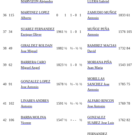
MARVIZON Alejandra
LLERA Gabriel
MARTINEZ LOPEZ
ZAMUDIO MUÑOZ
36
115
0
1
1 - 0
1
1833
61
Alberto
Antonio
SUAREZ FERNANDEZ
MUÑOZ PEÑA
37
34
1961
½
1 - 0
1
1576
105
Enrique Oliver
Antonio
GIRALDEZ ROLDAN
RAMIREZ MACIAS
38
49
1882
½
½ - ½
½
1732
84
Jose Miguel
David
BARRERA CARO
MORIANA PIÑA
39
62
1823
½
1 - 0
½
1543
107
Miguel Angel
Juan Maria
MORILLAS
GONZALEZ LOPEZ
40
91
1678
½
½ - ½
½
SANCHEZ Jose
1785
75
Jose Antonio
Antonio
LINARES ANDRES
ALFARO RINCON
41
102
1591
½
½ - ½
½
1769
78
Antonio
Jose Antonio
BARBA MOLINA
GONZALEZ
42
106
1547
½
+ - -
½
1762
82
Vicente
SUAREZ Jose Luis
FERNANDEZ