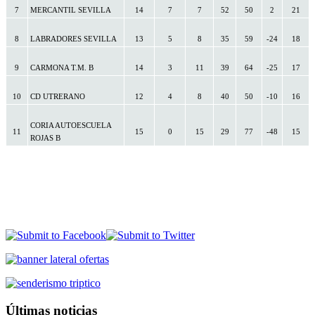
7
MERCANTIL SEVILLA
14
7
7
52
50
2
21
8
LABRADORES SEVILLA
13
5
8
35
59
-24
18
9
CARMONA T.M. B
14
3
11
39
64
-25
17
10
CD UTRERANO
12
4
8
40
50
-10
16
CORIA AUTOESCUELA
11
15
0
15
29
77
-48
15
ROJAS B
Últimas noticias