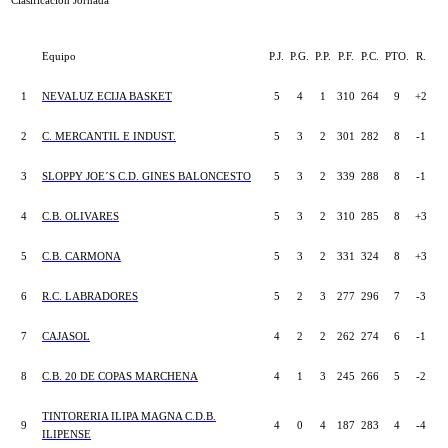
Clasificación Jornada
Equipo
P.J.
P.G.
P.P.
P.F.
P.C.
PTO.
R.
1
NEVALUZ ECIJA BASKET
5
4
1
310
264
9
+2
2
C. MERCANTIL E INDUST.
5
3
2
301
282
8
-1
3
SLOPPY JOE´S C.D. GINES BALONCESTO
5
3
2
339
288
8
-1
4
C.B. OLIVARES
5
3
2
310
285
8
+3
5
C.B. CARMONA
5
3
2
331
324
8
+3
6
R.C. LABRADORES
5
2
3
277
296
7
-3
7
CAJASOL
4
2
2
262
274
6
-1
8
C.B. 20 DE COPAS MARCHENA
4
1
3
245
266
5
-2
TINTORERIA ILIPA MAGNA C.D.B.
9
4
0
4
187
283
4
-4
ILIPENSE