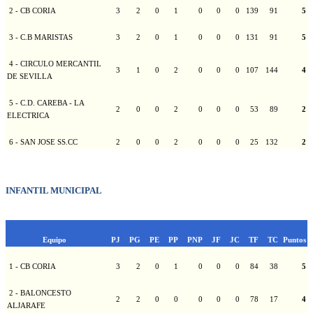
2 - CB CORIA
3
2
0
1
0
0
0
139
91
5
3 - C.B MARISTAS
3
2
0
1
0
0
0
131
91
5
4 - CIRCULO MERCANTIL
3
1
0
2
0
0
0
107
144
4
DE SEVILLA
5 - C.D. CAREBA - LA
2
0
0
2
0
0
0
53
89
2
ELECTRICA
6 - SAN JOSE SS.CC
2
0
0
2
0
0
0
25
132
2
INFANTIL MUNICIPAL
Equipo
PJ
PG
PE
PP
PNP
JF
JC
TF
TC
Puntos
1 - CB CORIA
3
2
0
1
0
0
0
84
38
5
2 - BALONCESTO
2
2
0
0
0
0
0
78
17
4
ALJARAFE