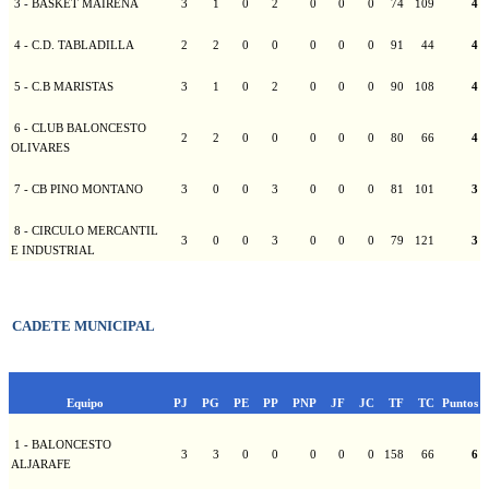
3 - BASKET MAIRENA
3
1
0
2
0
0
0
74
109
4
4 - C.D. TABLADILLA
2
2
0
0
0
0
0
91
44
4
5 - C.B MARISTAS
3
1
0
2
0
0
0
90
108
4
6 - CLUB BALONCESTO
2
2
0
0
0
0
0
80
66
4
OLIVARES
7 - CB PINO MONTANO
3
0
0
3
0
0
0
81
101
3
8 - CIRCULO MERCANTIL
3
0
0
3
0
0
0
79
121
3
E INDUSTRIAL
CADETE MUNICIPAL
Equipo
PJ
PG
PE
PP
PNP
JF
JC
TF
TC
Puntos
1 - BALONCESTO
3
3
0
0
0
0
0
158
66
6
ALJARAFE