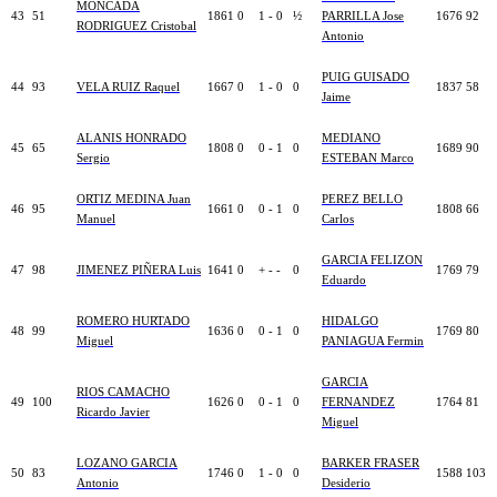
MONCADA
43
51
1861
0
1 - 0
½
PARRILLA Jose
1676
92
RODRIGUEZ Cristobal
Antonio
PUIG GUISADO
44
93
VELA RUIZ Raquel
1667
0
1 - 0
0
1837
58
Jaime
ALANIS HONRADO
MEDIANO
45
65
1808
0
0 - 1
0
1689
90
Sergio
ESTEBAN Marco
ORTIZ MEDINA Juan
PEREZ BELLO
46
95
1661
0
0 - 1
0
1808
66
Manuel
Carlos
GARCIA FELIZON
47
98
JIMENEZ PIÑERA Luis
1641
0
+ - -
0
1769
79
Eduardo
ROMERO HURTADO
HIDALGO
48
99
1636
0
0 - 1
0
1769
80
Miguel
PANIAGUA Fermin
GARCIA
RIOS CAMACHO
49
100
1626
0
0 - 1
0
FERNANDEZ
1764
81
Ricardo Javier
Miguel
LOZANO GARCIA
BARKER FRASER
50
83
1746
0
1 - 0
0
1588
103
Antonio
Desiderio