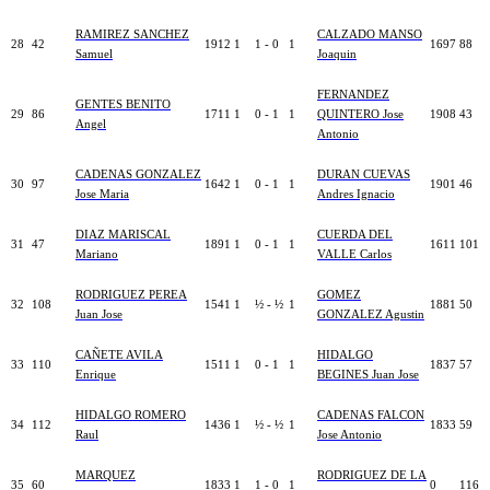
RAMIREZ SANCHEZ
CALZADO MANSO
28
42
1912
1
1 - 0
1
1697
88
Samuel
Joaquin
FERNANDEZ
GENTES BENITO
29
86
1711
1
0 - 1
1
QUINTERO Jose
1908
43
Angel
Antonio
CADENAS GONZALEZ
DURAN CUEVAS
30
97
1642
1
0 - 1
1
1901
46
Jose Maria
Andres Ignacio
DIAZ MARISCAL
CUERDA DEL
31
47
1891
1
0 - 1
1
1611
101
Mariano
VALLE Carlos
RODRIGUEZ PEREA
GOMEZ
32
108
1541
1
½ - ½
1
1881
50
Juan Jose
GONZALEZ Agustin
CAÑETE AVILA
HIDALGO
33
110
1511
1
0 - 1
1
1837
57
Enrique
BEGINES Juan Jose
HIDALGO ROMERO
CADENAS FALCON
34
112
1436
1
½ - ½
1
1833
59
Raul
Jose Antonio
MARQUEZ
RODRIGUEZ DE LA
35
60
1833
1
1 - 0
1
0
116