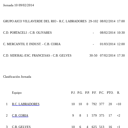
Jornada 10 09/02/2014
GRUPO AICO VILLAVERDE DEL RIO - R.C. LABRADORES
29-102
08/02/2014
17:00
C.D. PORTACELI - C.B. OLIVARES
-
08/02/2014
10:30
C. MERCANTIL E INDUST. - C.B. CORIA
-
01/03/2014
12:00
C.D. SIDERAL-ESC. FRANCESAS - C.B. GELVES
30-50
07/02/2014
17:30
Clasificación Jornada
Equipo
P.J.
P.G.
P.P.
P.F.
P.C.
PTO.
R.
1
R.C. LABRADORES
10
10
0
792
377
20
+10
2
C.B. CORIA
9
8
1
579
375
17
+2
3
C.B. GELVES
10
6
4
625
513
16
+1