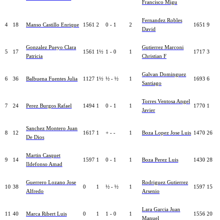
Francisco Migu
Fernandez Robles
4
18
Manso Castillo Enrique
1561
2
0 - 1
2
1651
9
David
Gonzalez Pueyo Clara
Gutierrez Marconi
5
17
1561
1½
1 - 0
1
1717
3
Patricia
Christian F
Galvan Dominguez
6
36
Balbuena Fuentes Julia
1127
1½
½ - ½
1
1693
6
Santiago
Torres Ventosa Angel
7
24
Perez Burgos Rafael
1494
1
0 - 1
1
1770
1
Javier
Sanchez Montero Juan
8
12
1617
1
+ - -
1
Boza Lopez Jose Luis
1470
26
De Dios
Martin Casquet
9
14
1597
1
0 - 1
1
Boza Perez Luis
1430
28
Ildefonso Amad
Guerrero Lozano Jose
Rodriguez Gutierrez
10
38
0
1
½ - ½
1
1597
15
Alfredo
Arsenio
Lara Garcia Juan
11
40
Marca Ribert Luis
0
1
1 - 0
1
1556
20
Manuel