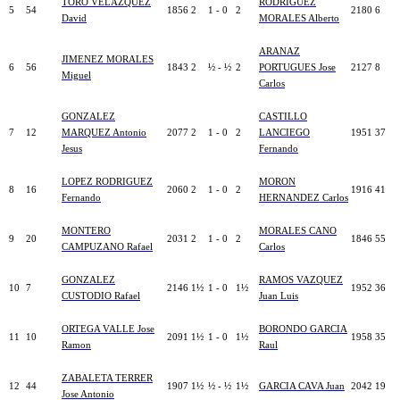
TORO VELAZQUEZ
RODRIGUEZ
5
54
1856
2
1 - 0
2
2180
6
David
MORALES Alberto
ARANAZ
JIMENEZ MORALES
6
56
1843
2
½ - ½
2
PORTUGUES Jose
2127
8
Miguel
Carlos
GONZALEZ
CASTILLO
7
12
MARQUEZ Antonio
2077
2
1 - 0
2
LANCIEGO
1951
37
Jesus
Fernando
LOPEZ RODRIGUEZ
MORON
8
16
2060
2
1 - 0
2
1916
41
Fernando
HERNANDEZ Carlos
MONTERO
MORALES CANO
9
20
2031
2
1 - 0
2
1846
55
CAMPUZANO Rafael
Carlos
GONZALEZ
RAMOS VAZQUEZ
10
7
2146
1½
1 - 0
1½
1952
36
CUSTODIO Rafael
Juan Luis
ORTEGA VALLE Jose
BORONDO GARCIA
11
10
2091
1½
1 - 0
1½
1958
35
Ramon
Raul
ZABALETA TERRER
12
44
1907
1½
½ - ½
1½
GARCIA CAVA Juan
2042
19
Jose Antonio