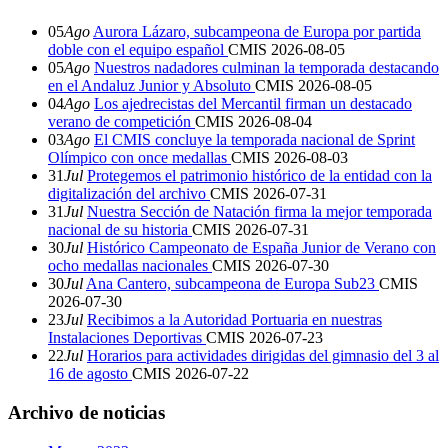
05
Ago
Aurora Lázaro, subcampeona de Europa por partida
doble con el equipo español
CMIS
2026-08-05
05
Ago
Nuestros nadadores culminan la temporada destacando
en el Andaluz Junior y Absoluto
CMIS
2026-08-05
04
Ago
Los ajedrecistas del Mercantil firman un destacado
verano de competición
CMIS
2026-08-04
03
Ago
El CMIS concluye la temporada nacional de Sprint
Olímpico con once medallas
CMIS
2026-08-03
31
Jul
Protegemos el patrimonio histórico de la entidad con la
digitalización del archivo
CMIS
2026-07-31
31
Jul
Nuestra Sección de Natación firma la mejor temporada
nacional de su historia
CMIS
2026-07-31
30
Jul
Histórico Campeonato de España Junior de Verano con
ocho medallas nacionales
CMIS
2026-07-30
30
Jul
Ana Cantero, subcampeona de Europa Sub23
CMIS
2026-07-30
23
Jul
Recibimos a la Autoridad Portuaria en nuestras
Instalaciones Deportivas
CMIS
2026-07-23
22
Jul
Horarios para actividades dirigidas del gimnasio del 3 al
16 de agosto
CMIS
2026-07-22
Archivo de noticias