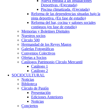
Nueva entrada a las Instalaciones
Deportivas. (Ejecutada)
Piscina climatizada. (Ejecutada)
Reforma de las dependencias situadas bajo la
pista deportiva. (En fase de estudio)
Reforma del bar, cocina y salones sociales
contiguos (en fase de estudio)
Memorias y Boletines Digitales
Nuestros socios
Círculo 500
Hermandad de los Reyes Magos
Galerías Fotográficas
Convenios Colectivos
Ofertas a Socios
Catálogos Patrimonio Círculo Mercantil
Catálogo 1
Catálogo 2
SOCIOCULTURAL
Noticias
Biblioteca
Círculo de Pasión
Presentación
Ediciones Anteriores
Noticias
Conciertos