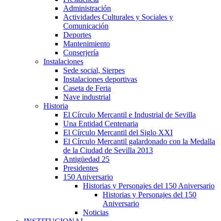
Administración
Actividades Culturales y Sociales y
Comunicación
Deportes
Mantenimiento
Conserjería
Instalaciones
Sede social, Sierpes
Instalaciones deportivas
Caseta de Feria
Nave industrial
Historia
El Círculo Mercantil e Industrial de Sevilla
Una Entidad Centenaria
El Círculo Mercantil del Siglo XXI
El Círculo Mercantil galardonado con la Medalla
de la Ciudad de Sevilla 2013
Antigüedad 25
Presidentes
150 Aniversario
Historias y Personajes del 150 Aniversario
Historias y Personajes del 150
Aniversario
Noticias