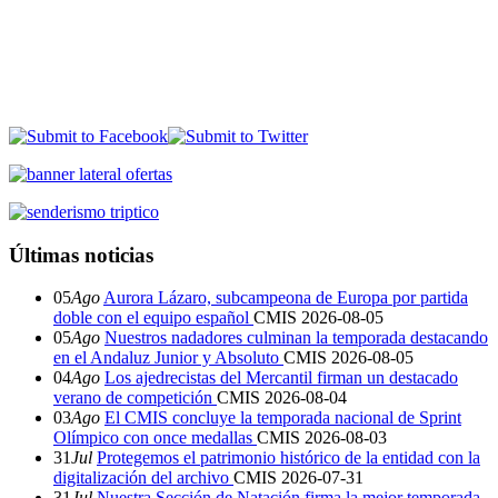
Últimas noticias
05
Ago
Aurora Lázaro, subcampeona de Europa por partida
doble con el equipo español
CMIS
2026-08-05
05
Ago
Nuestros nadadores culminan la temporada destacando
en el Andaluz Junior y Absoluto
CMIS
2026-08-05
04
Ago
Los ajedrecistas del Mercantil firman un destacado
verano de competición
CMIS
2026-08-04
03
Ago
El CMIS concluye la temporada nacional de Sprint
Olímpico con once medallas
CMIS
2026-08-03
31
Jul
Protegemos el patrimonio histórico de la entidad con la
digitalización del archivo
CMIS
2026-07-31
31
Jul
Nuestra Sección de Natación firma la mejor temporada