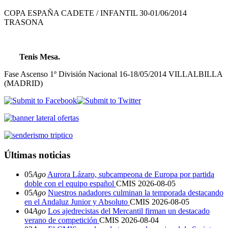
COPA ESPAÑA CADETE / INFANTIL
30-01/06/2014
TRASONA
Tenis Mesa.
Fase Ascenso 1º División Nacional
16-18/05/2014
VILLALBILLA
(MADRID)
Últimas noticias
05
Ago
Aurora Lázaro, subcampeona de Europa por partida
doble con el equipo español
CMIS
2026-08-05
05
Ago
Nuestros nadadores culminan la temporada destacando
en el Andaluz Junior y Absoluto
CMIS
2026-08-05
04
Ago
Los ajedrecistas del Mercantil firman un destacado
verano de competición
CMIS
2026-08-04