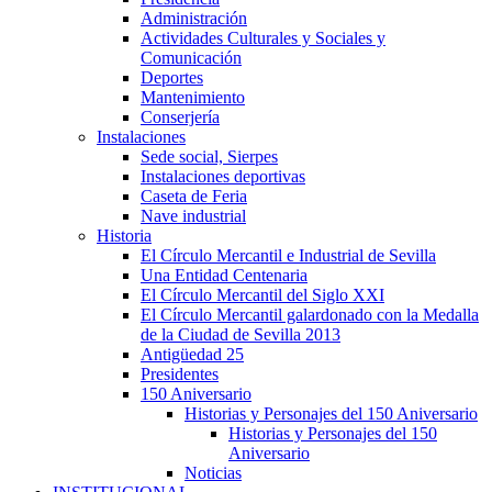
Administración
Actividades Culturales y Sociales y
Comunicación
Deportes
Mantenimiento
Conserjería
Instalaciones
Sede social, Sierpes
Instalaciones deportivas
Caseta de Feria
Nave industrial
Historia
El Círculo Mercantil e Industrial de Sevilla
Una Entidad Centenaria
El Círculo Mercantil del Siglo XXI
El Círculo Mercantil galardonado con la Medalla
de la Ciudad de Sevilla 2013
Antigüedad 25
Presidentes
150 Aniversario
Historias y Personajes del 150 Aniversario
Historias y Personajes del 150
Aniversario
Noticias