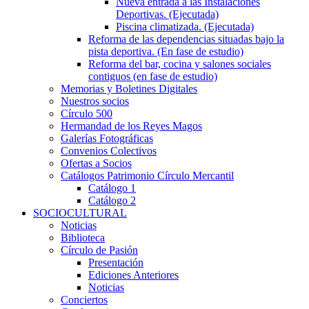
Nueva entrada a las Instalaciones
Deportivas. (Ejecutada)
Piscina climatizada. (Ejecutada)
Reforma de las dependencias situadas bajo la
pista deportiva. (En fase de estudio)
Reforma del bar, cocina y salones sociales
contiguos (en fase de estudio)
Memorias y Boletines Digitales
Nuestros socios
Círculo 500
Hermandad de los Reyes Magos
Galerías Fotográficas
Convenios Colectivos
Ofertas a Socios
Catálogos Patrimonio Círculo Mercantil
Catálogo 1
Catálogo 2
SOCIOCULTURAL
Noticias
Biblioteca
Círculo de Pasión
Presentación
Ediciones Anteriores
Noticias
Conciertos