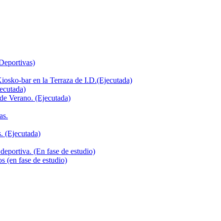
 Deportivas)
iosko-bar en la Terraza de I.D.(Ejecutada)
jecutada)
de Verano. (Ejecutada)
as.
. (Ejecutada)
deportiva. (En fase de estudio)
s (en fase de estudio)