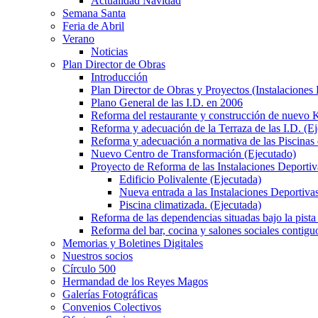
Actualidad Navidad
Semana Santa
Feria de Abril
Verano
Noticias
Plan Director de Obras
Introducción
Plan Director de Obras y Proyectos (Instalaciones
Plano General de las I.D. en 2006
Reforma del restaurante y construcción de nuevo K
Reforma y adecuación de la Terraza de las I.D. (E
Reforma y adecuación a normativa de las Piscinas 
Nuevo Centro de Transformación (Ejecutado)
Proyecto de Reforma de las Instalaciones Deportiv
Edificio Polivalente (Ejecutada)
Nueva entrada a las Instalaciones Deportivas
Piscina climatizada. (Ejecutada)
Reforma de las dependencias situadas bajo la pista 
Reforma del bar, cocina y salones sociales contiguo
Memorias y Boletines Digitales
Nuestros socios
Círculo 500
Hermandad de los Reyes Magos
Galerías Fotográficas
Convenios Colectivos