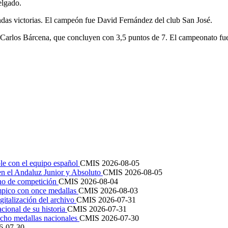
elgado.
das victorias. El campeón fue David Fernández del club San José.
 y Carlos Bárcena, que concluyen con 3,5 puntos de 7. El campeonato f
le con el equipo español
CMIS
2026-08-05
en el Andaluz Junior y Absoluto
CMIS
2026-08-05
ano de competición
CMIS
2026-08-04
mpico con once medallas
CMIS
2026-08-03
igitalización del archivo
CMIS
2026-07-31
cional de su historia
CMIS
2026-07-31
cho medallas nacionales
CMIS
2026-07-30
6-07-30