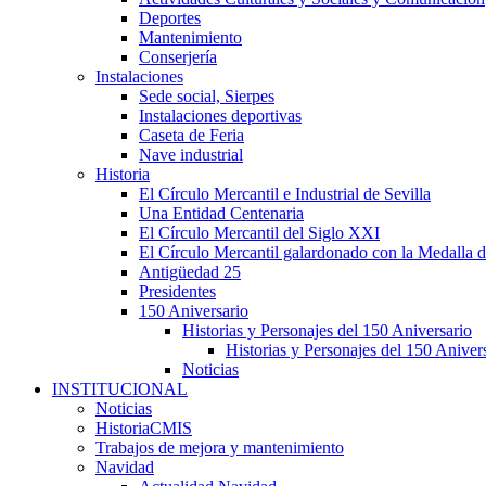
Deportes
Mantenimiento
Conserjería
Instalaciones
Sede social, Sierpes
Instalaciones deportivas
Caseta de Feria
Nave industrial
Historia
El Círculo Mercantil e Industrial de Sevilla
Una Entidad Centenaria
El Círculo Mercantil del Siglo XXI
El Círculo Mercantil galardonado con la Medalla d
Antigüedad 25
Presidentes
150 Aniversario
Historias y Personajes del 150 Aniversario
Historias y Personajes del 150 Aniver
Noticias
INSTITUCIONAL
Noticias
HistoriaCMIS
Trabajos de mejora y mantenimiento
Navidad