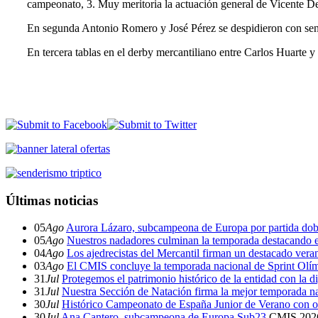
campeonato, 3. Muy meritoria la actuación general de Vicente D
En segunda Antonio Romero y José Pérez se despidieron con sen
En tercera tablas en el derby mercantiliano entre Carlos Huarte
Últimas noticias
05
Ago
Aurora Lázaro, subcampeona de Europa por partida dob
05
Ago
Nuestros nadadores culminan la temporada destacando 
04
Ago
Los ajedrecistas del Mercantil firman un destacado ver
03
Ago
El CMIS concluye la temporada nacional de Sprint Olí
31
Jul
Protegemos el patrimonio histórico de la entidad con la d
31
Jul
Nuestra Sección de Natación firma la mejor temporada na
30
Jul
Histórico Campeonato de España Junior de Verano con o
30
Jul
Ana Cantero, subcampeona de Europa Sub23
CMIS
202