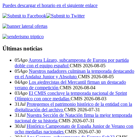
Puedes descargar el horario en el siguiente enlace
Últimas noticias
05
Ago
Aurora Lázaro, subcampeona de Europa por partida
doble con el equipo español
CMIS
2026-08-05
05
Ago
Nuestros nadadores culminan la temporada destacando
en el Andaluz Junior y Absoluto
CMIS
2026-08-05
04
Ago
Los ajedrecistas del Mercantil firman un destacado
verano de competición
CMIS
2026-08-04
03
Ago
El CMIS concluye la temporada nacional de Sprint
Olímpico con once medallas
CMIS
2026-08-03
31
Jul
Protegemos el patrimonio histórico de la entidad con la
digitalización del archivo
CMIS
2026-07-31
31
Jul
Nuestra Sección de Natación firma la mejor temporada
nacional de su historia
CMIS
2026-07-31
30
Jul
Histórico Campeonato de España Junior de Verano con
ocho medallas nacionales
CMIS
2026-07-30