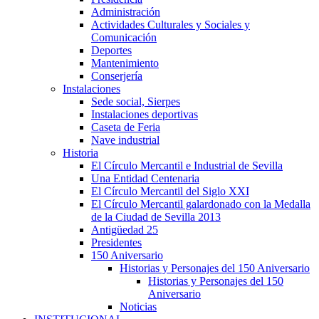
Administración
Actividades Culturales y Sociales y
Comunicación
Deportes
Mantenimiento
Conserjería
Instalaciones
Sede social, Sierpes
Instalaciones deportivas
Caseta de Feria
Nave industrial
Historia
El Círculo Mercantil e Industrial de Sevilla
Una Entidad Centenaria
El Círculo Mercantil del Siglo XXI
El Círculo Mercantil galardonado con la Medalla
de la Ciudad de Sevilla 2013
Antigüedad 25
Presidentes
150 Aniversario
Historias y Personajes del 150 Aniversario
Historias y Personajes del 150
Aniversario
Noticias