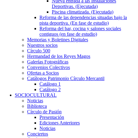
Nueva entrada a las Instalaciones
Deportivas. (Ejecutada)
Piscina climatizada. (Ejecutada)
Reforma de las dependencias situadas bajo la
pista deportiva. (En fase de estudio)
Reforma del bar, cocina y salones sociales
contiguos (en fase de estudio)
Memorias y Boletines Digitales
Nuestros socios
Círculo 500
Hermandad de los Reyes Magos
Galerías Fotográficas
Convenios Colectivos
Ofertas a Socios
Catálogos Patrimonio Círculo Mercantil
Catálogo 1
Catálogo 2
SOCIOCULTURAL
Noticias
Biblioteca
Círculo de Pasión
Presentación
Ediciones Anteriores
Noticias
Conciertos