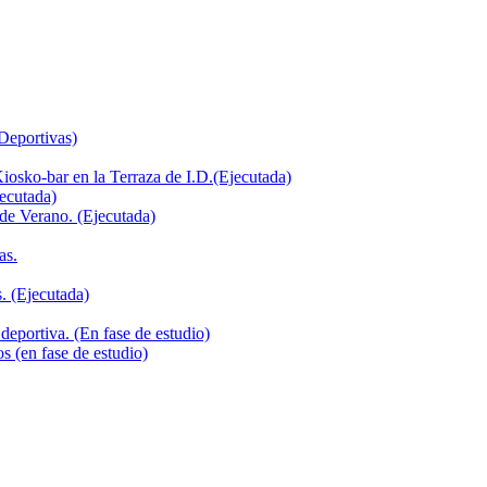
 Deportivas)
iosko-bar en la Terraza de I.D.(Ejecutada)
jecutada)
de Verano. (Ejecutada)
as.
. (Ejecutada)
deportiva. (En fase de estudio)
s (en fase de estudio)