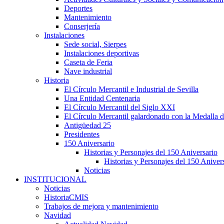
Deportes
Mantenimiento
Conserjería
Instalaciones
Sede social, Sierpes
Instalaciones deportivas
Caseta de Feria
Nave industrial
Historia
El Círculo Mercantil e Industrial de Sevilla
Una Entidad Centenaria
El Círculo Mercantil del Siglo XXI
El Círculo Mercantil galardonado con la Medalla d
Antigüedad 25
Presidentes
150 Aniversario
Historias y Personajes del 150 Aniversario
Historias y Personajes del 150 Aniver
Noticias
INSTITUCIONAL
Noticias
HistoriaCMIS
Trabajos de mejora y mantenimiento
Navidad