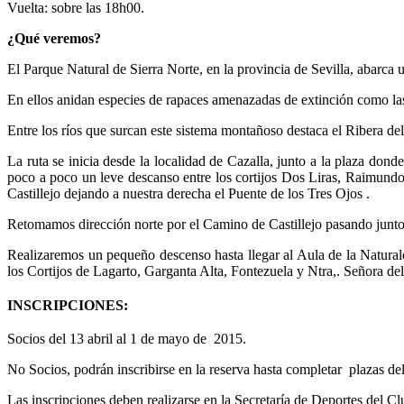
Vuelta: sobre las 18h00.
¿Qué veremos?
El Parque Natural de Sierra Norte, en la provincia de Sevilla, abarc
En ellos anidan especies de rapaces amenazadas de extinción como las
Entre los ríos que surcan este sistema montañoso destaca el Ribera de
La ruta se inicia desde la localidad de Cazalla, junto a la plaza don
poco a poco un leve descanso entre los cortijos Dos Liras, Raimundo,
Castillejo dejando a nuestra derecha el Puente de los Tres Ojos .
Retomamos dirección norte por el Camino de Castillejo pasando junto
Realizaremos un pequeño descenso hasta llegar al Aula de la Natural
los Cortijos de Lagarto, Garganta Alta, Fontezuela y Ntra,. Señora d
INSCRIPCIONES:
Socios del 13 abril al 1 de mayo de 2015.
No Socios, podrán inscribirse en la reserva hasta completar plazas del
Las inscripciones deben realizarse en la Secretaría de Deportes del Clu