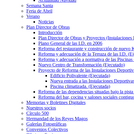
Actualidad Navidad
Semana Santa
Feria de Abril
Verano
Noticias
Plan Director de Obras
Introducción
Plan Director de Obras y Proyectos (Instalaciones
Plano General de las I.D. en 2006
Reforma del restaurante y construcción de nuevo K
Reforma y adecuación de la Terraza de las I.D. (E
Reforma y adecuación a normativa de las Piscinas 
Nuevo Centro de Transformación (Ejecutado)
Proyecto de Reforma de las Instalaciones Deportiv
Edificio Polivalente (Ejecutada)
Nueva entrada a las Instalaciones Deportivas
Piscina climatizada. (Ejecutada)
Reforma de las dependencias situadas bajo la pista 
Reforma del bar, cocina y salones sociales contiguo
Memorias y Boletines Digitales
Nuestros socios
Círculo 500
Hermandad de los Reyes Magos
Galerías Fotográficas
Convenios Colectivos