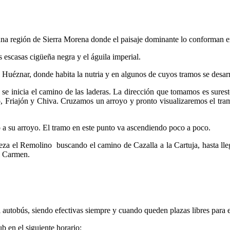
a una región de Sierra Morena donde el paisaje dominante lo conforman
 escasas cigüeña negra y el águila imperial.
l Huéznar, donde habita la nutria y en algunos de cuyos tramos se desar
de se inicia el camino de las laderas. La dirección que tomamos es sur
 Friajón y Chiva. Cruzamos un arroyo y pronto visualizaremos el tramo
 a su arroyo. El tramo en este punto va ascendiendo poco a poco.
eza el Remolino buscando el camino de Cazalla a la Cartuja, hasta lleg
el Carmen.
 autobús, siendo efectivas siempre y cuando queden plazas libres para e
b en el siguiente horario: