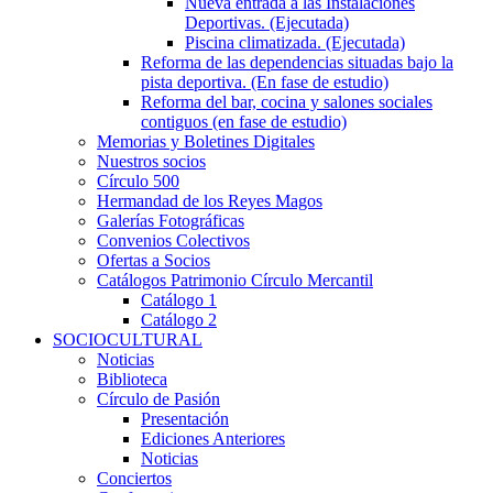
Nueva entrada a las Instalaciones
Deportivas. (Ejecutada)
Piscina climatizada. (Ejecutada)
Reforma de las dependencias situadas bajo la
pista deportiva. (En fase de estudio)
Reforma del bar, cocina y salones sociales
contiguos (en fase de estudio)
Memorias y Boletines Digitales
Nuestros socios
Círculo 500
Hermandad de los Reyes Magos
Galerías Fotográficas
Convenios Colectivos
Ofertas a Socios
Catálogos Patrimonio Círculo Mercantil
Catálogo 1
Catálogo 2
SOCIOCULTURAL
Noticias
Biblioteca
Círculo de Pasión
Presentación
Ediciones Anteriores
Noticias
Conciertos