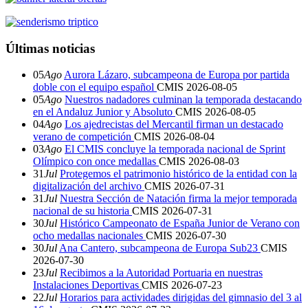
Últimas noticias
05
Ago
Aurora Lázaro, subcampeona de Europa por partida
doble con el equipo español
CMIS
2026-08-05
05
Ago
Nuestros nadadores culminan la temporada destacando
en el Andaluz Junior y Absoluto
CMIS
2026-08-05
04
Ago
Los ajedrecistas del Mercantil firman un destacado
verano de competición
CMIS
2026-08-04
03
Ago
El CMIS concluye la temporada nacional de Sprint
Olímpico con once medallas
CMIS
2026-08-03
31
Jul
Protegemos el patrimonio histórico de la entidad con la
digitalización del archivo
CMIS
2026-07-31
31
Jul
Nuestra Sección de Natación firma la mejor temporada
nacional de su historia
CMIS
2026-07-31
30
Jul
Histórico Campeonato de España Junior de Verano con
ocho medallas nacionales
CMIS
2026-07-30
30
Jul
Ana Cantero, subcampeona de Europa Sub23
CMIS
2026-07-30
23
Jul
Recibimos a la Autoridad Portuaria en nuestras
Instalaciones Deportivas
CMIS
2026-07-23
22
Jul
Horarios para actividades dirigidas del gimnasio del 3 al