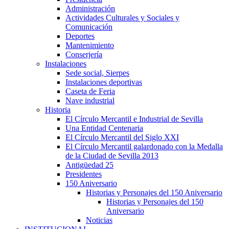
Administración
Actividades Culturales y Sociales y
Comunicación
Deportes
Mantenimiento
Conserjería
Instalaciones
Sede social, Sierpes
Instalaciones deportivas
Caseta de Feria
Nave industrial
Historia
El Círculo Mercantil e Industrial de Sevilla
Una Entidad Centenaria
El Círculo Mercantil del Siglo XXI
El Círculo Mercantil galardonado con la Medalla
de la Ciudad de Sevilla 2013
Antigüedad 25
Presidentes
150 Aniversario
Historias y Personajes del 150 Aniversario
Historias y Personajes del 150
Aniversario
Noticias