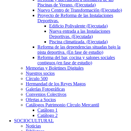
Piscinas de Verano. (Ejecutada)
Nuevo Centro de Transformación (Ejecutado)
Proyecto de Reforma de las Instalaciones
Deportivas.
Edificio Polivalente (Ejecutada)
Nueva entrada a las Instalaciones
Deportivas. (Ejecutada)
Piscina climatizada. (Ejecutada)
Reforma de las dependencias situadas bajo la
pista deportiva. (En fase de estudio)
Reforma del bar, cocina y salones sociales
contiguos (en fase de estudio)
Memorias y Boletines Digitales
Nuestros socios
Círculo 500
Hermandad de los Reyes Magos
Galerías Fotográficas
Convenios Colectivos
Ofertas a Socios
Catálogos Patrimonio Círculo Mercantil
Catálogo 1
Catálogo 2
SOCIOCULTURAL
Noticias