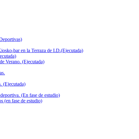
 Deportivas)
iosko-bar en la Terraza de I.D.(Ejecutada)
jecutada)
de Verano. (Ejecutada)
as.
. (Ejecutada)
deportiva. (En fase de estudio)
s (en fase de estudio)