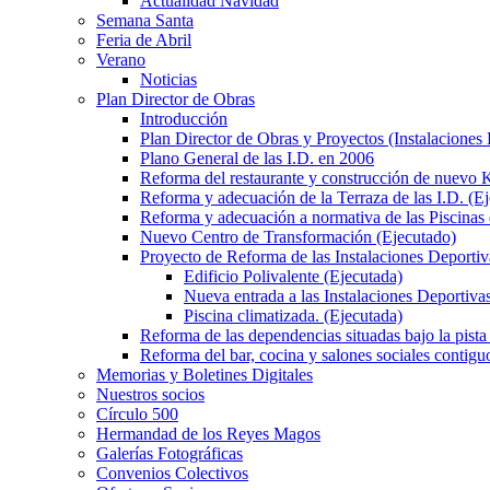
Actualidad Navidad
Semana Santa
Feria de Abril
Verano
Noticias
Plan Director de Obras
Introducción
Plan Director de Obras y Proyectos (Instalaciones
Plano General de las I.D. en 2006
Reforma del restaurante y construcción de nuevo K
Reforma y adecuación de la Terraza de las I.D. (E
Reforma y adecuación a normativa de las Piscinas 
Nuevo Centro de Transformación (Ejecutado)
Proyecto de Reforma de las Instalaciones Deportiv
Edificio Polivalente (Ejecutada)
Nueva entrada a las Instalaciones Deportivas
Piscina climatizada. (Ejecutada)
Reforma de las dependencias situadas bajo la pista 
Reforma del bar, cocina y salones sociales contiguo
Memorias y Boletines Digitales
Nuestros socios
Círculo 500
Hermandad de los Reyes Magos
Galerías Fotográficas
Convenios Colectivos