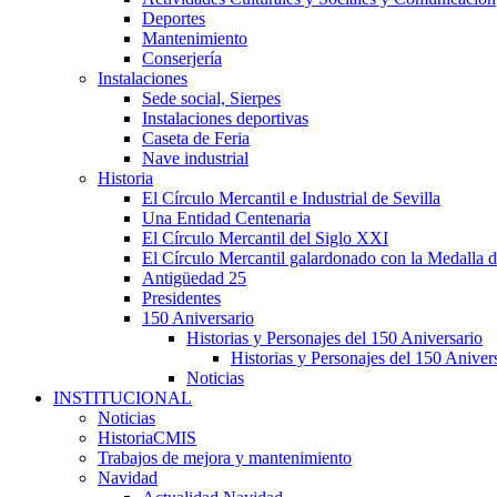
Deportes
Mantenimiento
Conserjería
Instalaciones
Sede social, Sierpes
Instalaciones deportivas
Caseta de Feria
Nave industrial
Historia
El Círculo Mercantil e Industrial de Sevilla
Una Entidad Centenaria
El Círculo Mercantil del Siglo XXI
El Círculo Mercantil galardonado con la Medalla d
Antigüedad 25
Presidentes
150 Aniversario
Historias y Personajes del 150 Aniversario
Historias y Personajes del 150 Aniver
Noticias
INSTITUCIONAL
Noticias
HistoriaCMIS
Trabajos de mejora y mantenimiento
Navidad