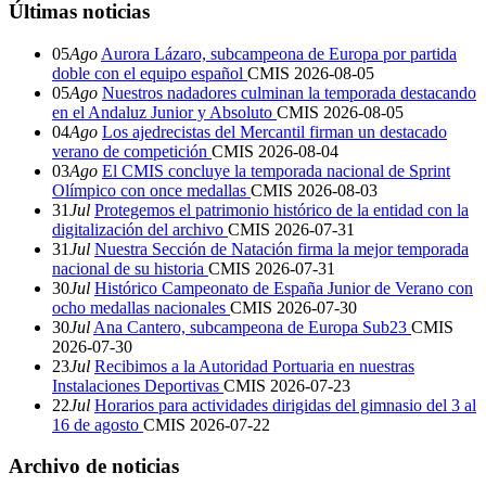
Últimas noticias
05
Ago
Aurora Lázaro, subcampeona de Europa por partida
doble con el equipo español
CMIS
2026-08-05
05
Ago
Nuestros nadadores culminan la temporada destacando
en el Andaluz Junior y Absoluto
CMIS
2026-08-05
04
Ago
Los ajedrecistas del Mercantil firman un destacado
verano de competición
CMIS
2026-08-04
03
Ago
El CMIS concluye la temporada nacional de Sprint
Olímpico con once medallas
CMIS
2026-08-03
31
Jul
Protegemos el patrimonio histórico de la entidad con la
digitalización del archivo
CMIS
2026-07-31
31
Jul
Nuestra Sección de Natación firma la mejor temporada
nacional de su historia
CMIS
2026-07-31
30
Jul
Histórico Campeonato de España Junior de Verano con
ocho medallas nacionales
CMIS
2026-07-30
30
Jul
Ana Cantero, subcampeona de Europa Sub23
CMIS
2026-07-30
23
Jul
Recibimos a la Autoridad Portuaria en nuestras
Instalaciones Deportivas
CMIS
2026-07-23
22
Jul
Horarios para actividades dirigidas del gimnasio del 3 al
16 de agosto
CMIS
2026-07-22
Archivo de noticias