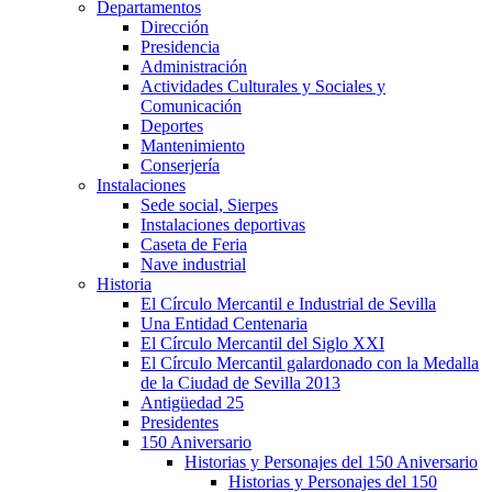
Departamentos
Dirección
Presidencia
Administración
Actividades Culturales y Sociales y
Comunicación
Deportes
Mantenimiento
Conserjería
Instalaciones
Sede social, Sierpes
Instalaciones deportivas
Caseta de Feria
Nave industrial
Historia
El Círculo Mercantil e Industrial de Sevilla
Una Entidad Centenaria
El Círculo Mercantil del Siglo XXI
El Círculo Mercantil galardonado con la Medalla
de la Ciudad de Sevilla 2013
Antigüedad 25
Presidentes
150 Aniversario
Historias y Personajes del 150 Aniversario
Historias y Personajes del 150