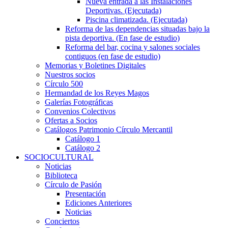
Nueva entrada a las Instalaciones
Deportivas. (Ejecutada)
Piscina climatizada. (Ejecutada)
Reforma de las dependencias situadas bajo la
pista deportiva. (En fase de estudio)
Reforma del bar, cocina y salones sociales
contiguos (en fase de estudio)
Memorias y Boletines Digitales
Nuestros socios
Círculo 500
Hermandad de los Reyes Magos
Galerías Fotográficas
Convenios Colectivos
Ofertas a Socios
Catálogos Patrimonio Círculo Mercantil
Catálogo 1
Catálogo 2
SOCIOCULTURAL
Noticias
Biblioteca
Círculo de Pasión
Presentación
Ediciones Anteriores
Noticias
Conciertos