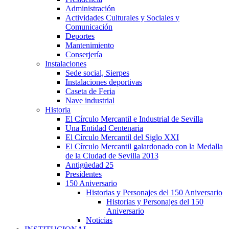
Administración
Actividades Culturales y Sociales y
Comunicación
Deportes
Mantenimiento
Conserjería
Instalaciones
Sede social, Sierpes
Instalaciones deportivas
Caseta de Feria
Nave industrial
Historia
El Círculo Mercantil e Industrial de Sevilla
Una Entidad Centenaria
El Círculo Mercantil del Siglo XXI
El Círculo Mercantil galardonado con la Medalla
de la Ciudad de Sevilla 2013
Antigüedad 25
Presidentes
150 Aniversario
Historias y Personajes del 150 Aniversario
Historias y Personajes del 150
Aniversario
Noticias