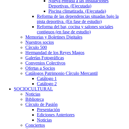
Nueva entrada a las Instalaciones
Deportivas. (Ejecutada)
Piscina climatizada. (Ejecutada)
Reforma de las dependencias situadas bajo la
pista deportiva. (En fase de estudio)
Reforma del bar, cocina y salones sociales
contiguos (en fase de estudio)
Memorias y Boletines Digitales
Nuestros socios
Círculo 500
Hermandad de los Reyes Magos
Galerías Fotográficas
Convenios Colectivos
Ofertas a Socios
Catálogos Patrimonio Círculo Mercantil
Catálogo 1
Catálogo 2
SOCIOCULTURAL
Noticias
Biblioteca
Círculo de Pasión
Presentación
Ediciones Anteriores
Noticias
Conciertos