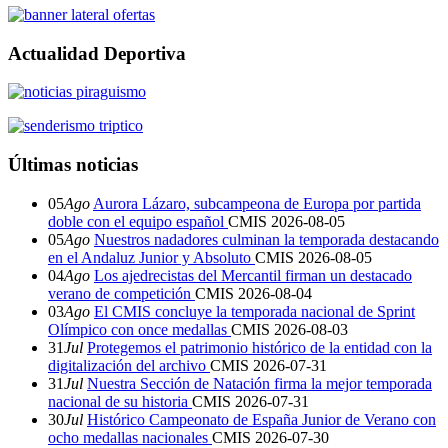
Actualidad Deportiva
Últimas noticias
05
Ago
Aurora Lázaro, subcampeona de Europa por partida
doble con el equipo español
CMIS
2026-08-05
05
Ago
Nuestros nadadores culminan la temporada destacando
en el Andaluz Junior y Absoluto
CMIS
2026-08-05
04
Ago
Los ajedrecistas del Mercantil firman un destacado
verano de competición
CMIS
2026-08-04
03
Ago
El CMIS concluye la temporada nacional de Sprint
Olímpico con once medallas
CMIS
2026-08-03
31
Jul
Protegemos el patrimonio histórico de la entidad con la
digitalización del archivo
CMIS
2026-07-31
31
Jul
Nuestra Sección de Natación firma la mejor temporada
nacional de su historia
CMIS
2026-07-31
30
Jul
Histórico Campeonato de España Junior de Verano con
ocho medallas nacionales
CMIS
2026-07-30