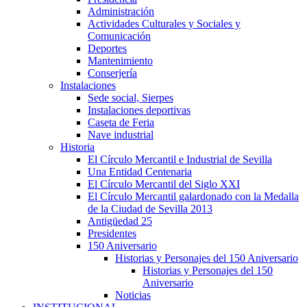
Administración
Actividades Culturales y Sociales y
Comunicación
Deportes
Mantenimiento
Conserjería
Instalaciones
Sede social, Sierpes
Instalaciones deportivas
Caseta de Feria
Nave industrial
Historia
El Círculo Mercantil e Industrial de Sevilla
Una Entidad Centenaria
El Círculo Mercantil del Siglo XXI
El Círculo Mercantil galardonado con la Medalla
de la Ciudad de Sevilla 2013
Antigüedad 25
Presidentes
150 Aniversario
Historias y Personajes del 150 Aniversario
Historias y Personajes del 150
Aniversario
Noticias