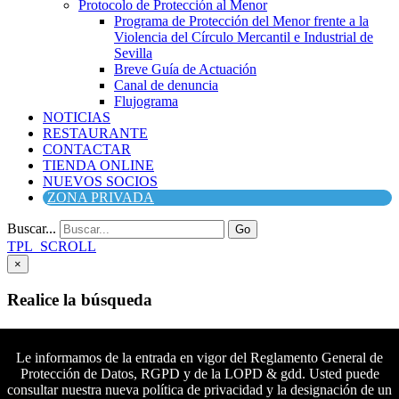
Protocolo de Protección al Menor
Programa de Protección del Menor frente a la
Violencia del Círculo Mercantil e Industrial de
Sevilla
Breve Guía de Actuación
Canal de denuncia
Flujograma
NOTICIAS
RESTAURANTE
CONTACTAR
TIENDA ONLINE
NUEVOS SOCIOS
ZONA PRIVADA
Buscar...
Go
TPL_SCROLL
×
Realice la búsqueda
Buscar
Buscar
Le informamos de la entrada en vigor del Reglamento General de
Protección de Datos, RGPD y de la LOPD & gdd. Usted puede
Síguenos en Facebook
consultar nuestra nueva política de privacidad y la designación de un