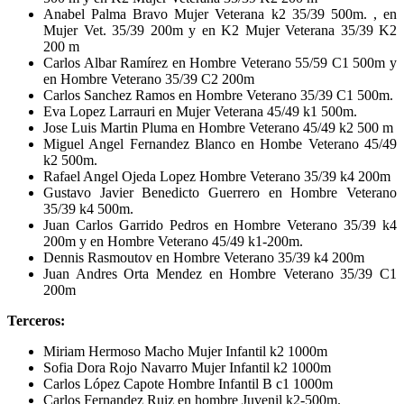
Anabel Palma Bravo Mujer Veterana k2 35/39 500m. , en
Mujer Vet. 35/39 200m y en K2 Mujer Veterana 35/39 K2
200 m
Carlos Albar Ramírez en Hombre Veterano 55/59 C1 500m y
en Hombre Veterano 35/39 C2 200m
Carlos Sanchez Ramos en Hombre Veterano 35/39 C1 500m.
Eva Lopez Larrauri en Mujer Veterana 45/49 k1 500m.
Jose Luis Martin Pluma en Hombre Veterano 45/49 k2 500 m
Miguel Angel Fernandez Blanco en Hombe Veterano 45/49
k2 500m.
Rafael Angel Ojeda Lopez Hombre Veterano 35/39 k4 200m
Gustavo Javier Benedicto Guerrero en Hombre Veterano
35/39 k4 500m.
Juan Carlos Garrido Pedros en Hombre Veterano 35/39 k4
200m y en Hombre Veterano 45/49 k1-200m.
Dennis Rasmoutov en Hombre Veterano 35/39 k4 200m
Juan Andres Orta Mendez en Hombre Veterano 35/39 C1
200m
Terceros:
Miriam Hermoso Macho Mujer Infantil k2 1000m
Sofia Dora Rojo Navarro Mujer Infantil k2 1000m
Carlos López Capote Hombre Infantil B c1 1000m
Carlos Fernandez Ruiz en hombre Juvenil k2-500m.