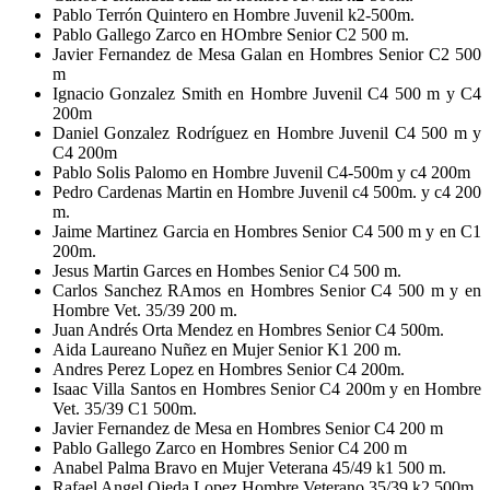
Pablo Terrón Quintero en Hombre Juvenil k2-500m.
Pablo Gallego Zarco en HOmbre Senior C2 500 m.
Javier Fernandez de Mesa Galan en Hombres Senior C2 500
m
Ignacio Gonzalez Smith en Hombre Juvenil C4 500 m y C4
200m
Daniel Gonzalez Rodríguez en Hombre Juvenil C4 500 m y
C4 200m
Pablo Solis Palomo en Hombre Juvenil C4-500m y c4 200m
Pedro Cardenas Martin en Hombre Juvenil c4 500m. y c4 200
m.
Jaime Martinez Garcia en Hombres Senior C4 500 m y en C1
200m.
Jesus Martin Garces en Hombes Senior C4 500 m.
Carlos Sanchez RAmos en Hombres Senior C4 500 m y en
Hombre Vet. 35/39 200 m.
Juan Andrés Orta Mendez en Hombres Senior C4 500m.
Aida Laureano Nuñez en Mujer Senior K1 200 m.
Andres Perez Lopez en Hombres Senior C4 200m.
Isaac Villa Santos en Hombres Senior C4 200m y en Hombre
Vet. 35/39 C1 500m.
Javier Fernandez de Mesa en Hombres Senior C4 200 m
Pablo Gallego Zarco en Hombres Senior C4 200 m
Anabel Palma Bravo en Mujer Veterana 45/49 k1 500 m.
Rafael Angel Ojeda Lopez Hombre Veterano 35/39 k2 500m