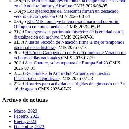
05
Ago
Nuestros nadadores culminan la temporada destacando
en el Andaluz Junior y Absoluto
CMIS
2026-08-05
04
Ago
Los ajedrecistas del Mercantil firman un destacado
verano de competición
CMIS
2026-08-04
03
Ago
El CMIS concluye la temporada nacional de Sprint
Olímpico con once medallas
CMIS
2026-08-03
31
Jul
Protegemos el patrimonio histórico de la entidad con la
digitalización del archivo
CMIS
2026-07-31
31
Jul
Nuestra Sección de Natación firma la mejor temporada
nacional de su historia
CMIS
2026-07-31
30
Jul
Histórico Campeonato de España Junior de Verano con
ocho medallas nacionales
CMIS
2026-07-30
30
Jul
Ana Cantero, subcampeona de Europa Sub23
CMIS
2026-07-30
23
Jul
Recibimos a la Autoridad Portuaria en nuestras
Instalaciones Deportivas
CMIS
2026-07-23
22
Jul
Horarios para actividades dirigidas del gimnasio del 3 al
16 de agosto
CMIS
2026-07-22
Archivo de noticias
Marzo, 2023
Febrero, 2023
Enero, 2023
Diciembre, 2022