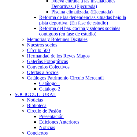
Nueva entrada a las Instalaciones
Deportivas. (Ejecutada)
Piscina climatizada. (Ejecutada)
Reforma de las dependencias situadas bajo la
pista deportiva. (En fase de estudio)
Reforma del bar, cocina y salones sociales
contiguos (en fase de estudio)
Memorias y Boletines Digitales
Nuestros socios
Círculo 500
Hermandad de los Reyes Magos
Galerías Fotográficas
Convenios Colectivos
Ofertas a Socios
Catálogos Patrimonio Círculo Mercantil
Catálogo 1
Catálogo 2
SOCIOCULTURAL
Noticias
Biblioteca
Círculo de Pasión
Presentación
Ediciones Anteriores
Noticias
Conciertos