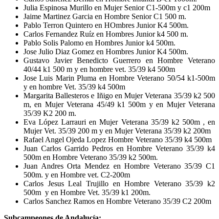
Julia Espinosa Murillo en Mujer Senior C1-500m y c1 200m
Jaime Martinez Garcia en Hombre Senior C1 500 m.
Pablo Terron Quintero en HOmbres Junior K4 500m.
Carlos Fernandez Ruíz en Hombres Junior k4 500 m.
Pablo Solis Palomo en Hombres Junior k4 500m.
Jose Julio Diaz Gomez en Hombres Junior K4 500m.
Gustavo Javier Benedicto Guerrero en Hombre Veterano
40/44 k1 500 m y en hombre vet. 35/39 k4 500m
Jose Luis Marin Pluma en Hombre Veterano 50/54 k1-500m
y en hombre Vet. 35/39 k4 500m
Margarita Ballesteros e Iñigo en Mujer Veterana 35/39 k2 500
m, en Mujer Veterana 45/49 k1 500m y en Mujer Veterana
35/39 K2 200 m.
Eva López Larrauri en Mujer Veterana 35/39 k2 500m , en
Mujer Vet. 35/39 200 m y en Mujer Veterana 35/39 k2 200m
Rafael Angel Ojeda Lopez Hombre Veterano 35/39 k4 500m
Juan Carlos Garrido Pedros en Hombre Veterano 35/39 k4
500m en Hombre Veterano 35/39 k2 500m.
Juan Andres Orta Mendez en Hombre Veterano 35/39 C1
500m. y en Hombre vet. C2-200m
Carlos Jesus Leal Trujillo en Hombre Veterano 35/39 k2
500m y en Hombre Vet. 35/39 k1 200m.
Carlos Sanchez Ramos en Hombre Veterano 35/39 C2 200m
Subcampeones de Andalucía: