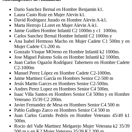
Dario Sanchez Bernal en Hombre Benjamin k1.
Laura Casto Ruiz en Mujer Alevin k1.
David Rodriguez Jurado en Hombre Alevin A-k1.
Marta Herrojo LLoret en Mujer Alevin A-k1.
Jaime Guillen Hombre Infantil C2 1000m y c1 1000m.
Carlos Sanchez Bernal Hombre Infantil C2 1000m y
Ana Isabel Hermoso Macho en Mujer Cadete C1 500m y en
Mujer Cadete C1-200 m.
Gonzalo Vioque MOreno en Hombre Infantil k2 1000m.
Jose Miguel Palomo Solis en Hombre Infantil k2 1000m.
Juan Carlos Ogazón Rodríguez Tabernero en Hombre Cadete
C2-1000m
Manuel Perez López en Hombre Cadete C2-1000m.
Jaime Martinez García en Hombres Senior C2-500 m
Jesús Martin Garces en Hombres Senior C2-500m.
Andres Perez Lopez en Hombres Senior C4 500m.
Isaac Villa Santos en Hombres Senior C4 500m y en Hombre
Veterano 35/39 C2 200m.
Javier Fernandez de Mesa en Hombres Senior C4 500 m
Pablo Gallego Zarco en Hombres Senior C4 500 m
Juan Carlos Garrido Pedrós en Hombre Veterano 45/49 k1
500m.
Rocio del Valle Martinez Melgarejo Mujer Veterana k2 35/39
500 m y en K2 Mujer Veterana 35/39 K2 200 m