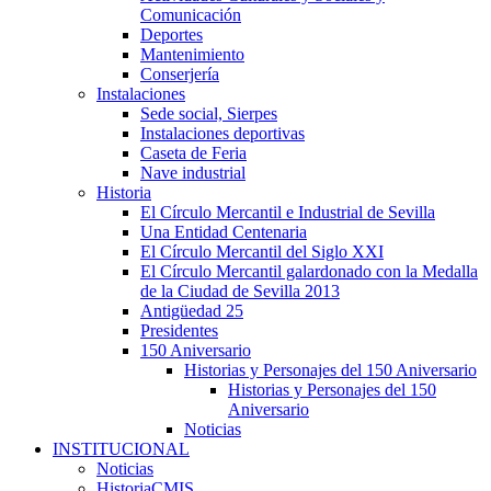
Comunicación
Deportes
Mantenimiento
Conserjería
Instalaciones
Sede social, Sierpes
Instalaciones deportivas
Caseta de Feria
Nave industrial
Historia
El Círculo Mercantil e Industrial de Sevilla
Una Entidad Centenaria
El Círculo Mercantil del Siglo XXI
El Círculo Mercantil galardonado con la Medalla
de la Ciudad de Sevilla 2013
Antigüedad 25
Presidentes
150 Aniversario
Historias y Personajes del 150 Aniversario
Historias y Personajes del 150
Aniversario
Noticias
INSTITUCIONAL
Noticias
HistoriaCMIS