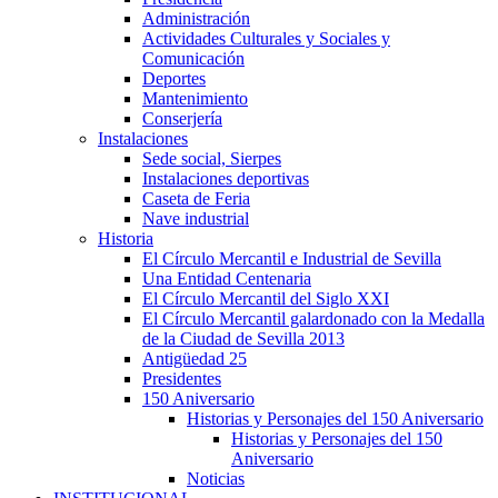
Administración
Actividades Culturales y Sociales y
Comunicación
Deportes
Mantenimiento
Conserjería
Instalaciones
Sede social, Sierpes
Instalaciones deportivas
Caseta de Feria
Nave industrial
Historia
El Círculo Mercantil e Industrial de Sevilla
Una Entidad Centenaria
El Círculo Mercantil del Siglo XXI
El Círculo Mercantil galardonado con la Medalla
de la Ciudad de Sevilla 2013
Antigüedad 25
Presidentes
150 Aniversario
Historias y Personajes del 150 Aniversario
Historias y Personajes del 150
Aniversario
Noticias