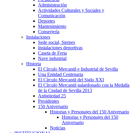
Administración
Actividades Culturales y Sociales y
Comunicación
Deportes
Mantenimiento
Conserjería
Instalaciones
Sede social, Sierpes
Instalaciones deportivas
Caseta de Feria
Nave industrial
Historia
El Círculo Mercantil e Industrial de Sevilla
Una Entidad Centenaria
El Círculo Mercantil del Siglo XXI
El Círculo Mercantil galardonado con la Medalla
de la Ciudad de Sevilla 2013
Antigüedad 25
Presidentes
150 Aniversario
Historias y Personajes del 150 Aniversario
Historias y Personajes del 150
Aniversario
Noticias