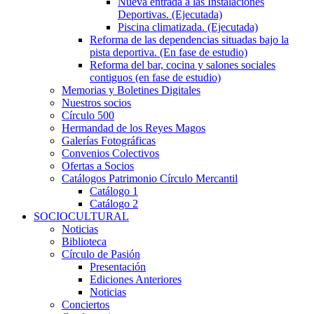
Nueva entrada a las Instalaciones
Deportivas. (Ejecutada)
Piscina climatizada. (Ejecutada)
Reforma de las dependencias situadas bajo la
pista deportiva. (En fase de estudio)
Reforma del bar, cocina y salones sociales
contiguos (en fase de estudio)
Memorias y Boletines Digitales
Nuestros socios
Círculo 500
Hermandad de los Reyes Magos
Galerías Fotográficas
Convenios Colectivos
Ofertas a Socios
Catálogos Patrimonio Círculo Mercantil
Catálogo 1
Catálogo 2
SOCIOCULTURAL
Noticias
Biblioteca
Círculo de Pasión
Presentación
Ediciones Anteriores
Noticias
Conciertos