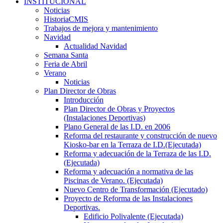
INSTITUCIONAL
Noticias
HistoriaCMIS
Trabajos de mejora y mantenimiento
Navidad
Actualidad Navidad
Semana Santa
Feria de Abril
Verano
Noticias
Plan Director de Obras
Introducción
Plan Director de Obras y Proyectos
(Instalaciones Deportivas)
Plano General de las I.D. en 2006
Reforma del restaurante y construcción de nuevo
Kiosko-bar en la Terraza de I.D.(Ejecutada)
Reforma y adecuación de la Terraza de las I.D.
(Ejecutada)
Reforma y adecuación a normativa de las
Piscinas de Verano. (Ejecutada)
Nuevo Centro de Transformación (Ejecutado)
Proyecto de Reforma de las Instalaciones
Deportivas.
Edificio Polivalente (Ejecutada)