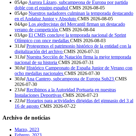
05
Ago
Aurora Lázaro, subcampeona de Europa por partida
doble con el equipo español
CMIS
2026-08-05
05
Ago
Nuestros nadadores culminan la temporada destacando
en el Andaluz Junior y Absoluto
CMIS
2026-08-05
04
Ago
Los ajedrecistas del Mercantil firman un destacado
verano de competición
CMIS
2026-08-04
03
Ago
El CMIS concluye la temporada nacional de Sprint
Olímpico con once medallas
CMIS
2026-08-03
31
Jul
Protegemos el patrimonio histórico de la entidad con la
digitalización del archivo
CMIS
2026-07-31
31
Jul
Nuestra Sección de Natación firma la mejor temporada
nacional de su historia
CMIS
2026-07-31
30
Jul
Histórico Campeonato de España Junior de Verano con
ocho medallas nacionales
CMIS
2026-07-30
30
Jul
Ana Cantero, subcampeona de Europa Sub23
CMIS
2026-07-30
23
Jul
Recibimos a la Autoridad Portuaria en nuestras
Instalaciones Deportivas
CMIS
2026-07-23
22
Jul
Horarios para actividades dirigidas del gimnasio del 3 al
16 de agosto
CMIS
2026-07-22
Archivo de noticias
Marzo, 2023
Febrero, 2023