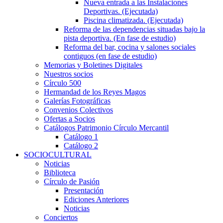
Nueva entrada a las Instalaciones
Deportivas. (Ejecutada)
Piscina climatizada. (Ejecutada)
Reforma de las dependencias situadas bajo la
pista deportiva. (En fase de estudio)
Reforma del bar, cocina y salones sociales
contiguos (en fase de estudio)
Memorias y Boletines Digitales
Nuestros socios
Círculo 500
Hermandad de los Reyes Magos
Galerías Fotográficas
Convenios Colectivos
Ofertas a Socios
Catálogos Patrimonio Círculo Mercantil
Catálogo 1
Catálogo 2
SOCIOCULTURAL
Noticias
Biblioteca
Círculo de Pasión
Presentación
Ediciones Anteriores
Noticias
Conciertos