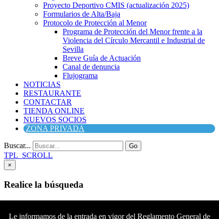
Proyecto Deportivo CMIS (actualización 2025)
Formularios de Alta/Baja
Protocolo de Protección al Menor
Programa de Protección del Menor frente a la
Violencia del Círculo Mercantil e Industrial de
Sevilla
Breve Guía de Actuación
Canal de denuncia
Flujograma
NOTICIAS
RESTAURANTE
CONTACTAR
TIENDA ONLINE
NUEVOS SOCIOS
ZONA PRIVADA
Buscar...
Go
TPL_SCROLL
×
Realice la búsqueda
Buscar
Buscar
Le informamos de la entrada en vigor del Reglamento General de