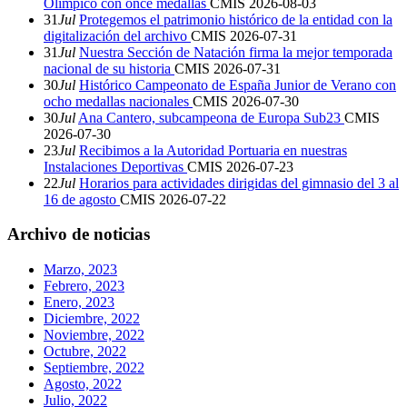
Olímpico con once medallas
CMIS
2026-08-03
31
Jul
Protegemos el patrimonio histórico de la entidad con la
digitalización del archivo
CMIS
2026-07-31
31
Jul
Nuestra Sección de Natación firma la mejor temporada
nacional de su historia
CMIS
2026-07-31
30
Jul
Histórico Campeonato de España Junior de Verano con
ocho medallas nacionales
CMIS
2026-07-30
30
Jul
Ana Cantero, subcampeona de Europa Sub23
CMIS
2026-07-30
23
Jul
Recibimos a la Autoridad Portuaria en nuestras
Instalaciones Deportivas
CMIS
2026-07-23
22
Jul
Horarios para actividades dirigidas del gimnasio del 3 al
16 de agosto
CMIS
2026-07-22
Archivo de noticias
Marzo, 2023
Febrero, 2023
Enero, 2023
Diciembre, 2022
Noviembre, 2022
Octubre, 2022
Septiembre, 2022
Agosto, 2022
Julio, 2022