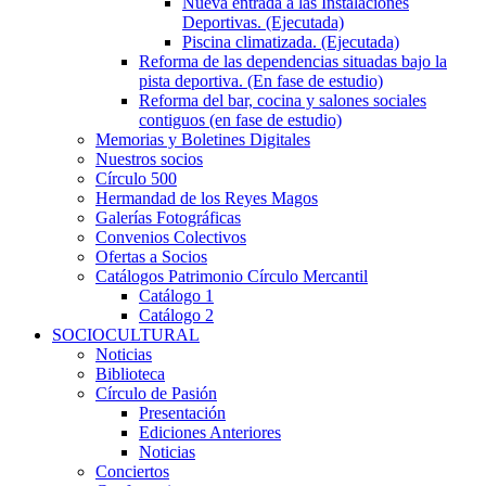
Nueva entrada a las Instalaciones
Deportivas. (Ejecutada)
Piscina climatizada. (Ejecutada)
Reforma de las dependencias situadas bajo la
pista deportiva. (En fase de estudio)
Reforma del bar, cocina y salones sociales
contiguos (en fase de estudio)
Memorias y Boletines Digitales
Nuestros socios
Círculo 500
Hermandad de los Reyes Magos
Galerías Fotográficas
Convenios Colectivos
Ofertas a Socios
Catálogos Patrimonio Círculo Mercantil
Catálogo 1
Catálogo 2
SOCIOCULTURAL
Noticias
Biblioteca
Círculo de Pasión
Presentación
Ediciones Anteriores
Noticias
Conciertos