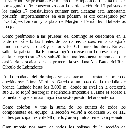
El Mercantil se proclamó ese mismo día campeón de España máster,
por segundo año consecutivo con la participación de 19 palistas de
los cuales 17 consiguieron puntuar para alcanzar esta importante
posición. Importantísimos en este pódium, el oro conseguido por
Eva López Larrauri y la plata de Margarita Fernández- Ballesteros
una plata.
Como preámbulo a las pruebas del domingo se celebraron en la
tarde del sábado las finales de las damas canoas, en la categoría
junior, sub-20, sub -23 y sénior y los C1 junior hombres. En esta
salida la palista Julia Espinosa logró hacerse con la presea de plata
en la categoría sub-23 y sub-20, tras una fenomenal remontada que
casi le da para alcanzar a la primera, la sevillana Ana Barea del Real
Círculo de Labradores.
En la mañana del domingo se celebraron las restantes pruebas,
quedándose Jaime Martínez García a un paso de la medalla de
bronce, luchada hasta los 3.000 m., donde su rival en la categoría
sub-23 lo logró descolgar, haciéndole imposible a Jaime el acceso a
la medalla, que aun así mejoró su sexto puesto del año anterior.
Como colofón, y tras la suma de los puntos de todos los
componentes del equipo, la sección volvió a colocarse 5ª, de 112
clubes participantes y de 98 que lograron puntuar en el campeonato.
Gran trabajo por parte de todos los palistas de la sección de