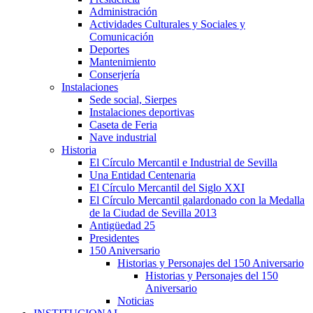
Administración
Actividades Culturales y Sociales y
Comunicación
Deportes
Mantenimiento
Conserjería
Instalaciones
Sede social, Sierpes
Instalaciones deportivas
Caseta de Feria
Nave industrial
Historia
El Círculo Mercantil e Industrial de Sevilla
Una Entidad Centenaria
El Círculo Mercantil del Siglo XXI
El Círculo Mercantil galardonado con la Medalla
de la Ciudad de Sevilla 2013
Antigüedad 25
Presidentes
150 Aniversario
Historias y Personajes del 150 Aniversario
Historias y Personajes del 150
Aniversario
Noticias