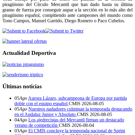
piragüismo del Círculo Mercantil que han dado hasta su última
gramo de fuerza por conseguir aupar a la sección en lo más alto del
piragüismo español, compitiendo ante campeones del mundo como
Tono Campos, Manuel Garrido, Diego Romero o Paco Cubelos.
Actualidad Deportiva
Últimas noticias
05
Ago
Aurora Lázaro, subcampeona de Europa por partida
doble con el equipo español
CMIS
2026-08-05
05
Ago
Nuestros nadadores culminan la temporada destacando
en el Andaluz Junior y Absoluto
CMIS
2026-08-05
04
Ago
Los ajedrecistas del Mercantil firman un destacado
verano de competición
CMIS
2026-08-04
03
Ago
El CMIS concluye la temporada nacional de Sprint